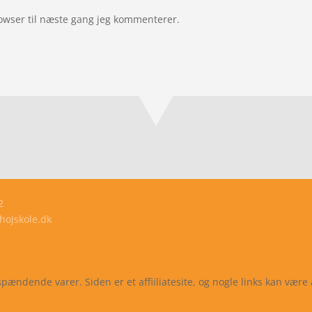
owser til næste gang jeg kommenterer.
2
khojskole.dk
dende varer. Siden er et affiiliatesite, og nogle links kan være af
Læs mere
Cookie indstillinger
Accepter