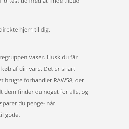
r oftest ud med at finde tilbud
direkte hjem til dig.
varegruppen Vaser. Husk du får
 køb af din vare. Det er snart
et brugte forhandler RAW58, der
t dem finder du noget for alle, og
 sparer du penge- når
il gode.