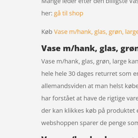
Mange leder efter den billigste Va
her:
gå til shop
Køb
Vase m/hank, glas, grøn, larg
Vase m/hank, glas, grøn
Vase m/hank, glas, grøn, large ka
hele hele 30 dages returret som er 
allemandsviden at man helst køber
har forstået at have de rigtige va
der kan klikkes køb på produktet 
webshoppen sparer de penge som e