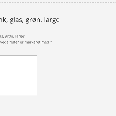
k, glas, grøn, large
s, grøn, large”
vede felter er markeret med
*