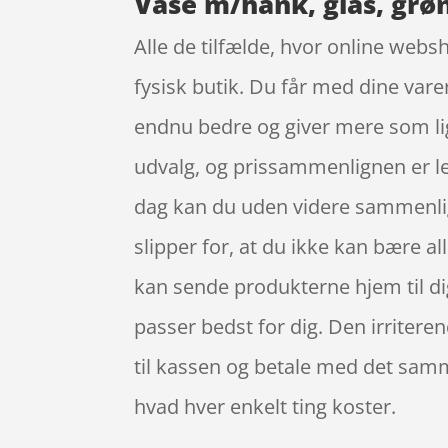
Vase m/hank, glas, grøn
Alle de tilfælde, hvor online websh
fysisk butik. Du får med dine vare
endnu bedre og giver mere som lig
udvalg, og prissammenlignen er let
dag kan du uden videre sammenlign
slipper for, at du ikke kan bære a
kan sende produkterne hjem til dig,
passer bedst for dig. Den irritere
til kassen og betale med det samme
hvad hver enkelt ting koster.