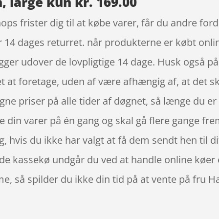
, large kun kr. 169.00
ops frister dig til at købe varer, får du andre for
r 14 dages returret. når produkterne er købt onli
ger udover de lovpligtige 14 dage. Husk også på
 at foretage, uden af være afhængig af, at det s
e priser på alle tider af døgnet, så længe du er
lle din varer på én gang og skal gå flere gange fr
 hvis du ikke har valgt at få dem sendt hen til di
nde kassekø undgår du ved at handle online køer e
, så spilder du ikke din tid på at vente på fru H