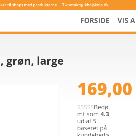
inker til shops med produkterne
kontakt@lkhojskole.dk
FORSIDE
VIS 
, grøn, large
169,0
Bedø
mt som
4.3
ud af 5
baseret på
kundebedø