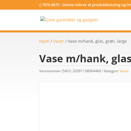
7876 8672 - Denne side er et produktkatalog og l
Hjem
/
Vaser
/ Vase m/hank, glas, grøn, large
Vase m/hank, glas
Varenummer (SKU):
32091138064466
Kategori:
Vaser