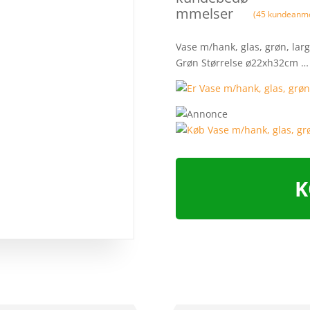
mmelser
(
45
kundeanme
Vase m/hank, glas, grøn, larg
Grøn Størrelse ø22xh32cm 
K