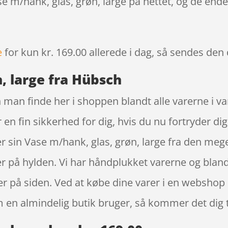
se m/hank, glas, grøn, large på nettet, og de ende
e
for kun kr. 169.00
allerede i dag, så sendes den 
, large fra Hübsch
n man finde her i shoppen blandt alle varerne i 
en fin sikkerhed for dig, hvis du nu fortryder dig
 sin Vase m/hank, glas, grøn, large fra den meg
rer på hylden. Vi har håndplukket varerne og bland
er på siden. Ved at købe dine varer i en webshop
n almindelig butik bruger, så kommer det dig t