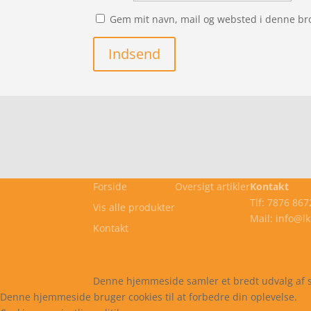
Gem mit navn, mail og websted i denne br
Indsend
Forside
Oversigt artikler
Kontakt
Tlf: 7876 867
Vis alle produkter
Mail: info@l
Kontakt
Cookie- og privatlivspolitik
Kontakt
Denne hjemmeside samler et bredt udvalg af spæn
Denne hjemmeside bruger cookies til at forbedre din oplevelse.