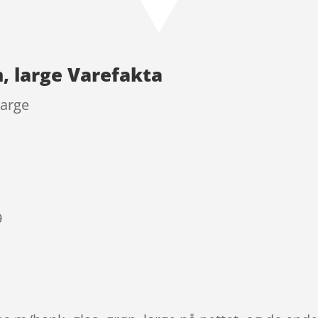
, large Varefakta
large
9