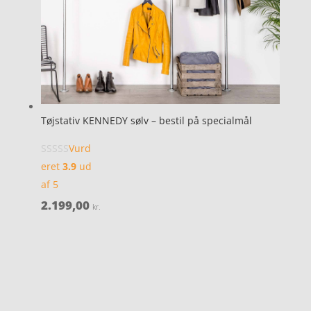
Tøjstativ KENNEDY sølv – bestil på specialmål
Vurd
eret
3.9
ud
af 5
2.199,00
kr.