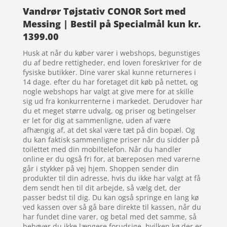
Vandrør Tøjstativ CONOR Sort med
Messing | Bestil på Specialmål kun kr.
1399.00
Husk at når du køber varer i webshops, begunstiges
du af bedre rettigheder, end loven foreskriver for de
fysiske butikker. Dine varer skal kunne returneres i
14 dage. efter du har foretaget dit køb på nettet, og
nogle webshops har valgt at give mere for at skille
sig ud fra konkurrenterne i markedet. Derudover har
du et meget større udvalg, og priser og betingelser
er let for dig at sammenligne, uden af være
afhængig af, at det skal være tæt på din bopæl. Og
du kan faktisk sammenligne priser når du sidder på
toilettet med din mobiltelefon. Når du handler
online er du også fri for, at bæreposen med varerne
går i stykker på vej hjem. Shoppen sender din
produkter til din adresse, hvis du ikke har valgt at få
dem sendt hen til dit arbejde, så vælg det, der
passer bedst til dig. Du kan også springe en lang kø
ved kassen over så gå bare direkte til kassen, når du
har fundet dine varer, og betal med det samme, så
behøver du ikke længere forudsige, hvilken kø der er