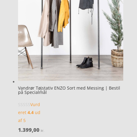
Vandrør Tøjstativ ENZO Sort med Messing | Bestil
på Specialmål
Vurd
eret
4.4
ud
af 5
1.399,00
kr.