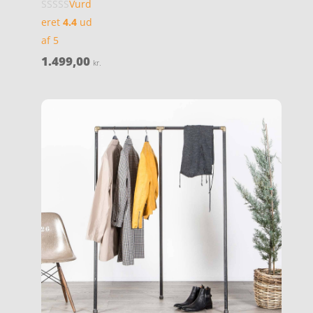
Vurd
eret
4.4
ud
af 5
1.499,00
kr.