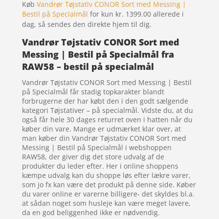
Køb
Vandrør Tøjstativ CONOR Sort med Messing |
Bestil på Specialmål
for kun kr. 1399.00
allerede i
dag, så sendes den direkte hjem til dig.
Vandrør Tøjstativ CONOR Sort med
Messing | Bestil på Specialmål fra
RAW58 – bestil på specialmål
Vandrør Tøjstativ CONOR Sort med Messing | Bestil
på Specialmål får stadig topkarakter blandt
forbrugerne der har købt den i den godt sælgende
kategori Tøjstativer – på specialmål. Vidste du, at du
også får hele 30 dages returret oven i hatten når du
køber din vare. Mange er udmærket klar over, at
man køber din Vandrør Tøjstativ CONOR Sort med
Messing | Bestil på Specialmål i webshoppen
RAW58, der giver dig det store udvalg af de
produkter du leder efter. Her i online shoppens
kæmpe udvalg kan du shoppe løs efter lækre varer,
som jo fx kan være det produkt på denne side. Køber
du varer online er varerne billigere- det skyldes bl.a.
at sådan noget som husleje kan være meget lavere,
da en god beliggenhed ikke er nødvendig.