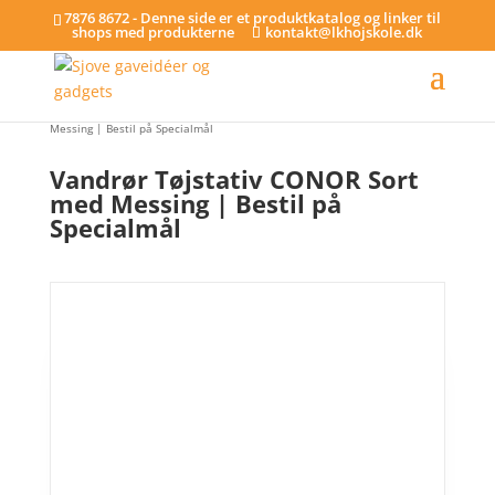
7876 8672 - Denne side er et produktkatalog og linker til
shops med produkterne
kontakt@lkhojskole.dk
Hjem
/
Tøjstativer - på specialmål
/ Vandrør Tøjstativ CONOR Sort med
Messing | Bestil på Specialmål
Vandrør Tøjstativ CONOR Sort
med Messing | Bestil på
Specialmål