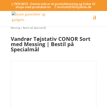
7876 8672 - Denne side er et produktkatalog og linker til
shops med produkterne
kontakt@lkhojskole.dk
Hjem
/
Tøjstativer - på specialmål
/ Vandrør Tøjstativ CONOR Sort med
Messing | Bestil på Specialmål
Vandrør Tøjstativ CONOR Sort
med Messing | Bestil på
Specialmål