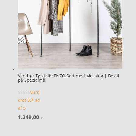
Vandrør Tøjstativ ENZO Sort med Messing | Bestil
på Specialmål
Vurd
eret
3.7
ud
af 5
1.349,00
kr.