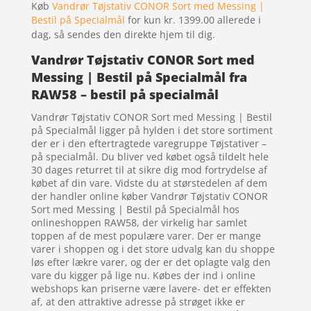
Køb
Vandrør Tøjstativ CONOR Sort med Messing |
Bestil på Specialmål
for kun kr. 1399.00
allerede i
dag, så sendes den direkte hjem til dig.
Vandrør Tøjstativ CONOR Sort med
Messing | Bestil på Specialmål fra
RAW58 – bestil på specialmål
Vandrør Tøjstativ CONOR Sort med Messing | Bestil
på Specialmål ligger på hylden i det store sortiment
der er i den eftertragtede varegruppe Tøjstativer –
på specialmål. Du bliver ved købet også tildelt hele
30 dages returret til at sikre dig mod fortrydelse af
købet af din vare. Vidste du at størstedelen af dem
der handler online køber Vandrør Tøjstativ CONOR
Sort med Messing | Bestil på Specialmål hos
onlineshoppen RAW58, der virkelig har samlet
toppen af de mest populære varer. Der er mange
varer i shoppen og i det store udvalg kan du shoppe
løs efter lækre varer, og der er det oplagte valg den
vare du kigger på lige nu. Købes der ind i online
webshops kan priserne være lavere- det er effekten
af, at den attraktive adresse på strøget ikke er