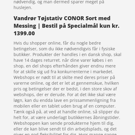
nødvendig, og man dermed sparer meget på
huslejen.
Vandrør Tøjstativ CONOR Sort med
Messing | Bestil på Specialmål kun kr.
1399.00
Hvis du shopper online, får du nogle bedre
betingelser, som du ikke nødvendigvis får i fysiske
butikker. Produkter der handles i en dansk shop, skal
have 14 dages returret. når dine varer købes i en
shop, en del shops efterhånden giver endnu mere
for at skille sig ud fra konkurrenterne i markedet.
Webshops er nødt til at skilte med deres priser på
varerne online, og det er let at gennemskue, hvilken
pris og betingelser der er bedst, i den store skov af
webshops, der er derude. For at det ikke skal være
løgn, kan du endda lave en prissammenligning fra
mobilen eller en tablet uden brug af en computer.
Tænk også på, at ved at handle online, så slipper du
helt for, at være underlagt butikkernes åbningstider.
Webshoppen kan sende produkterne hjem til dig,
eller de kan blive sendt til din arbejdsplads, og det
giver en god fleksibilitet for dig. Hvor mange gange