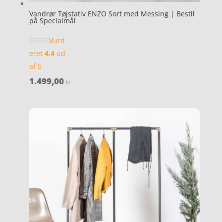
Vandrør Tøjstativ ENZO Sort med Messing | Bestil
på Specialmål
Vurd
eret
4.4
ud
af 5
1.499,00
kr.