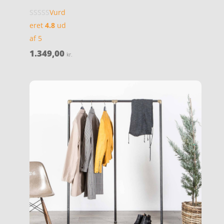
Vurd
eret
4.8
ud
af 5
1.349,00
kr.