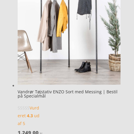
Vandrør Tøjstativ ENZO Sort med Messing | Bestil
på Specialmål
Vurd
eret
4.3
ud
af 5
1.249,00
kr.