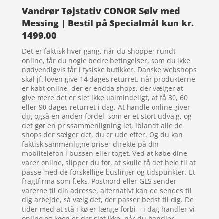
Vandrør Tøjstativ CONOR Sølv med
Messing | Bestil på Specialmål kun kr.
1499.00
Det er faktisk hver gang, når du shopper rundt
online, får du nogle bedre betingelser, som du ikke
nødvendigvis får i fysiske butikker. Danske webshops
skal jf. loven give 14 dages returret. når produkterne
er købt online, der er endda shops, der vælger at
give mere det er slet ikke ualmindeligt, at få 30, 60
eller 90 dages returret i dag. At handle online giver
dig også en anden fordel, som er et stort udvalg, og
det gør en prissammenligning let, iblandt alle de
shops der sælger det, du er ude efter. Og du kan
faktisk sammenligne priser direkte på din
mobiltelefon i bussen eller toget. Ved at købe dine
varer online, slipper du for, at skulle få det hele til at
passe med de forskellige buslinjer og tidspunkter. Et
fragtfirma som f.eks. Postnord eller GLS sender
varerne til din adresse, alternativt kan de sendes til
dig arbejde, så vælg det, der passer bedst til dig. De
tider med at stå i kø er længe forbi – i dag handler vi
online og køen er der slet ikke, når du handler