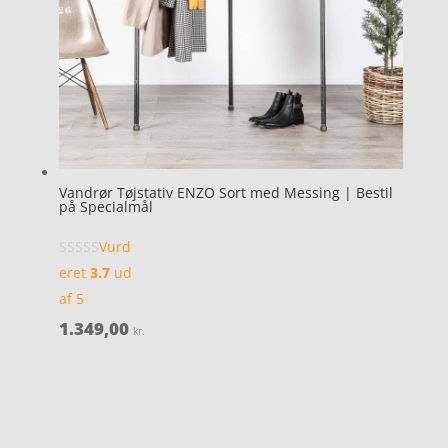
Vandrør Tøjstativ ENZO Sort med Messing | Bestil
på Specialmål
Vurd
eret
3.7
ud
af 5
1.349,00
kr.