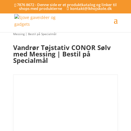
7876 8672 - Denne side er et produktkatalog og linker til
shops med produkterne
kontakt@lkhojskole.dk
Hjem
/
Tøjstativer - på specialmål
/ Vandrør Tøjstativ CONOR Sølv med
Messing | Bestil på Specialmål
Vandrør Tøjstativ CONOR Sølv
med Messing | Bestil på
Specialmål