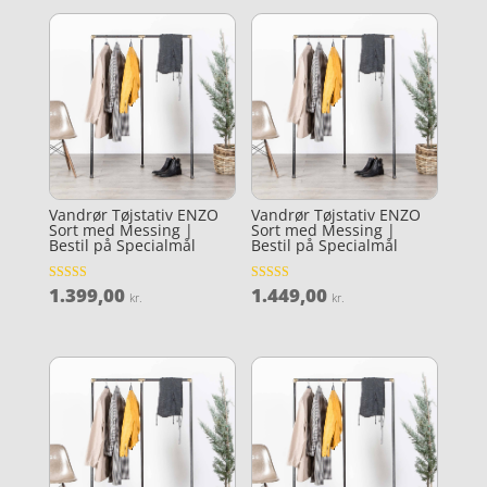
Vandrør Tøjstativ ENZO
Vandrør Tøjstativ ENZO
Sort med Messing |
Sort med Messing |
Bestil på Specialmål
Bestil på Specialmål
1.399,00
1.449,00
Vurderet
Vurderet
kr.
kr.
4.4
4.5
ud af 5
ud af 5