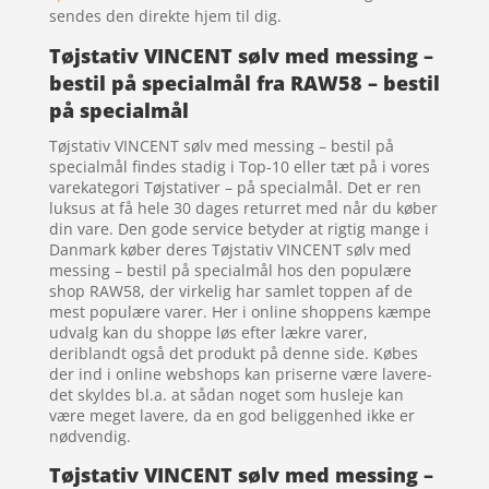
sendes den direkte hjem til dig.
Tøjstativ VINCENT sølv med messing –
bestil på specialmål fra RAW58 – bestil
på specialmål
Tøjstativ VINCENT sølv med messing – bestil på
specialmål findes stadig i Top-10 eller tæt på i vores
varekategori Tøjstativer – på specialmål. Det er ren
luksus at få hele 30 dages returret med når du køber
din vare. Den gode service betyder at rigtig mange i
Danmark køber deres Tøjstativ VINCENT sølv med
messing – bestil på specialmål hos den populære
shop RAW58, der virkelig har samlet toppen af de
mest populære varer. Her i online shoppens kæmpe
udvalg kan du shoppe løs efter lækre varer,
deriblandt også det produkt på denne side. Købes
der ind i online webshops kan priserne være lavere-
det skyldes bl.a. at sådan noget som husleje kan
være meget lavere, da en god beliggenhed ikke er
nødvendig.
Tøjstativ VINCENT sølv med messing –