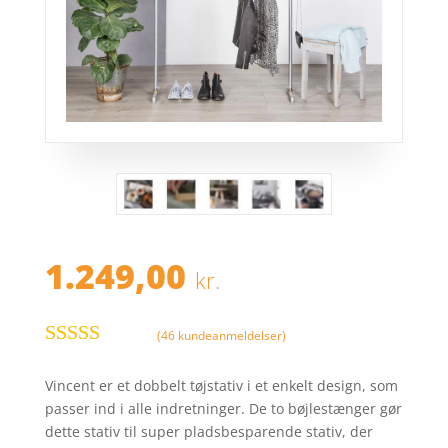
1.249,00
kr.
(
46
kundeanmeldelser)
Bedømt
som
4.1
Vincent er et dobbelt tøjstativ i et enkelt design, som
ud af 5
passer ind i alle indretninger. De to bøjlestænger gør
baseret på
dette stativ til super pladsbesparende stativ, der
kundebedø