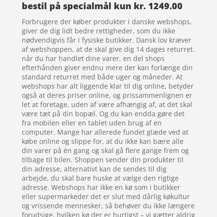
bestil på specialmål kun kr. 1249.00
Forbrugere der køber produkter i danske webshops,
giver de dig lidt bedre rettigheder, som du ikke
nødvendigvis får i fysiske butikker. Dansk lov kræver
af webshoppen, at de skal give dig 14 dages returret.
når du har handlet dine varer, en del shops
efterhånden giver endnu mere der kan forlænge din
standard returret med både uger og måneder. At
webshops har alt liggende klar til dig online, betyder
også at deres priser online, og prissammenlignen er
let at foretage, uden af være afhængig af, at det skal
være tæt på din bopæl. Og du kan endda gøre det
fra mobilen eller en tablet uden brug af en
computer. Mange har allerede fundet glæde ved at
købe online og slippe for, at du ikke kan bære alle
din varer på én gang og skal gå flere gange frem og
tilbage til bilen. Shoppen sender din produkter til
din adresse, alternativt kan de sendes til dig
arbejde, du skal bare huske at vælge den rigtige
adresse. Webshops har ikke en kø som i butikker
eller supermarkeder det er slut med dårlig køkultur
og vrissende mennesker, så behøver du ikke længere
forudsige, hvilken kø der er hurtigst – vi gætter aldrig