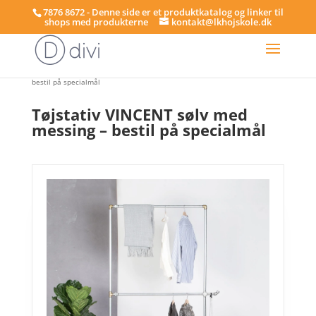
7876 8672 - Denne side er et produktkatalog og linker til
shops med produkterne
kontakt@lkhojskole.dk
Hjem
/
Tøjstativer - på specialmål
/ Tøjstativ VINCENT sølv med messing –
bestil på specialmål
Tøjstativ VINCENT sølv med
messing – bestil på specialmål