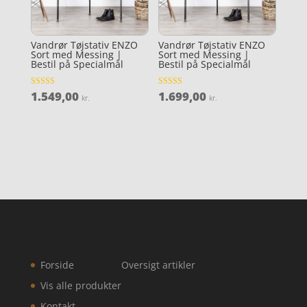
Vandrør Tøjstativ ENZO
Vandrør Tøjstativ ENZO
Sort med Messing |
Sort med Messing |
Bestil på Specialmål
Bestil på Specialmål
1.549,00
1.699,00
Vurderet
Vurderet
kr.
kr.
3.7
4.3
ud af 5
ud af 5
Forside
Oversigt artikler
Vis alle produkter
Kontakt