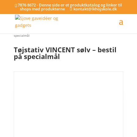
7876 8672 - Denne side er et produktkatalog og linker til
shops med produkterne
kontakt@lkhojskole.dk
Hjem
/
Tøjstativer - på specialmål
/ Tøjstativ VINCENT sølv – bestil på
specialmål
Tøjstativ VINCENT sølv – bestil
på specialmål