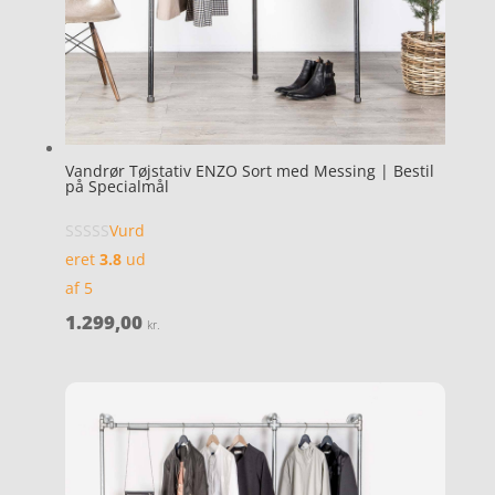
Vandrør Tøjstativ ENZO Sort med Messing | Bestil
på Specialmål
Vurd
eret
3.8
ud
af 5
1.299,00
kr.