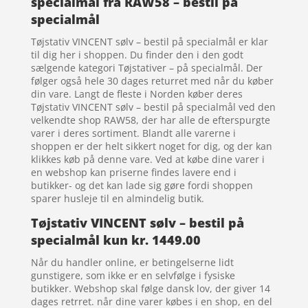
specialmål fra RAW58 – bestil på
specialmål
Tøjstativ VINCENT sølv – bestil på specialmål er klar
til dig her i shoppen. Du finder den i den godt
sælgende kategori Tøjstativer – på specialmål. Der
følger også hele 30 dages returret med når du køber
din vare. Langt de fleste i Norden køber deres
Tøjstativ VINCENT sølv – bestil på specialmål ved den
velkendte shop RAW58, der har alle de efterspurgte
varer i deres sortiment. Blandt alle varerne i
shoppen er der helt sikkert noget for dig, og der kan
klikkes køb på denne vare. Ved at købe dine varer i
en webshop kan priserne findes lavere end i
butikker- og det kan lade sig gøre fordi shoppen
sparer husleje til en almindelig butik.
Tøjstativ VINCENT sølv – bestil på
specialmål kun kr. 1449.00
Når du handler online, er betingelserne lidt
gunstigere, som ikke er en selvfølge i fysiske
butikker. Webshop skal følge dansk lov, der giver 14
dages retrret. når dine varer købes i en shop, en del