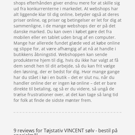
shops efterhånden giver endnu mere for at skille sig
ud fra konkurrenterne i markedet. At webshops har
alt liggende klar til dig online, betyder også at deres
priser online, og priser og betingelser er let for dig at
sammenligne, i de mange webshops der er på det
danske marked. Du kan oven i købet gøre det fra
mobilen eller en tablet uden brug af en computer.
Mange har allerede fundet glæde ved at købe online
og slippe for, at være afhængig af at nå at handle i
butikkens åbningstid. Webshoppen kan sende
produkterne hjem til dig, hvis du ikke har valgt at få
dem sendt hen til dit arbejde, så du kan frit vælge
den løsning, der er bedst for dig. Hvor mange gange
har du stået i kø i en butik – det er slut nu, når du
handler online der er ingen kø online – det er bare
direkte til betaling, og så er du videre, så ungå de
trælse frustrationer over, at det kan tage så lang tid
for folk at finde de sidste mønter frem.
9 reviews for
Tøjstativ VINCENT sølv - bestil på