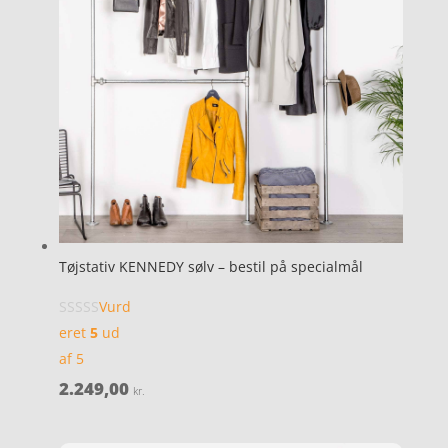
Tøjstativ KENNEDY sølv – bestil på specialmål
Vurd
eret
5
ud
af 5
2.249,00
kr.