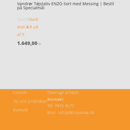
Vandrør Tøjstativ ENZO Sort med Messing | Bestil
på Specialmål
Vurd
eret
4.1
ud
af 5
1.649,00
kr.
Forside
Oversigt artikler
Kontakt
Vis alle produkter
Tlf: 7876 8672
Kontakt
Mail: info@lkhojskole.dk
Cookie- og privatlivspolitik
Kontakt