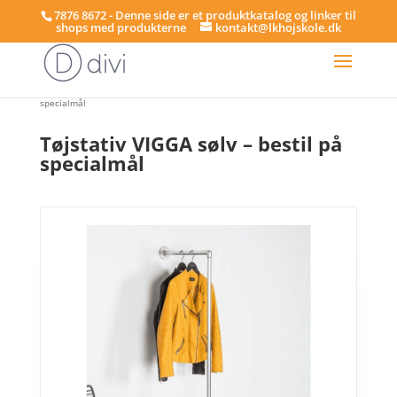
7876 8672 - Denne side er et produktkatalog og linker til
shops med produkterne
kontakt@lkhojskole.dk
Hjem
/
Tøjstativer - på specialmål
/ Tøjstativ VIGGA sølv – bestil på
specialmål
Tøjstativ VIGGA sølv – bestil på
specialmål