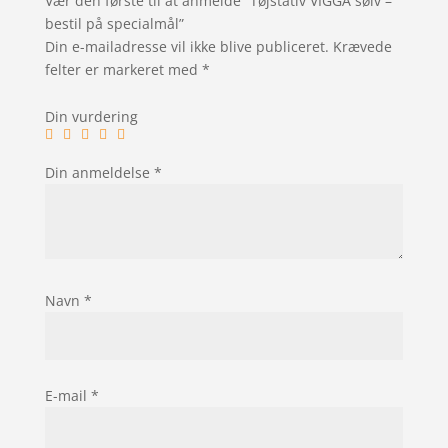
Vær den første til at anmelde “Tøjstativ VIGGA sølv –
bestil på specialmål”
Din e-mailadresse vil ikke blive publiceret.
Krævede
felter er markeret med
*
Din vurdering
Din anmeldelse
*
Navn
*
E-mail
*