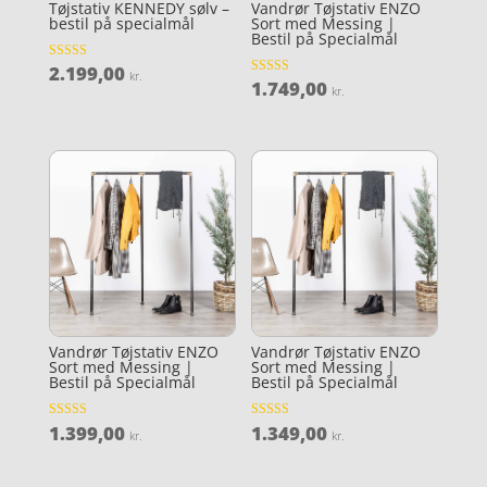
Tøjstativ KENNEDY sølv –
Vandrør Tøjstativ ENZO
bestil på specialmål
Sort med Messing |
Bestil på Specialmål
2.199,00
Vurderet
kr.
3.9
1.749,00
Vurderet
kr.
ud af 5
3.7
ud af 5
Vandrør Tøjstativ ENZO
Vandrør Tøjstativ ENZO
Sort med Messing |
Sort med Messing |
Bestil på Specialmål
Bestil på Specialmål
1.399,00
1.349,00
Vurderet
Vurderet
kr.
kr.
4.1
4.8
ud af 5
ud af 5