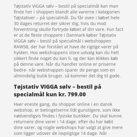
Tøjstativ VIGGA sølv – bestil på specialmål kan man
finde her i shoppen blandt alle varerne i kategorien
Tøjstativer – på specialmål. Du får oven i købet hele
30 dages returret der sikrer dig, hvis du mod
forventning skulle fortryde købet af din vare. Fun fact
er at de fleste shoppere i Danmark køber Tøjstativ
VIGGA sølv – bestil på specialmål i webshoppen
RAW58, der har forstået at have de rigtige varer på
hylden. Hos webshoppens store udvalg kan du helt
sikkert finde noget du kan li, og der kan klikkes køb
på denne vare. Når du handler online er priserne
bedre- når webshoppen sparer de penge som en
almindelig butik bruger, så kommer det dig til gode.
Tøjstativ VIGGA sølv – bestil på
specialmål kun kr. 799.00
Hver eneste gang, du shopper online i en dansk
webshop, er betingelserne lidt gunstigere, som ikke
nødvendigvis findes i fysiske butikker. Du skal kunne
returnere dine varer i 14 dage. efter du har købt
dine varer, og nogle webshops har valgt at give mere
som ligger udover de lovpligtige 14 dage. Når