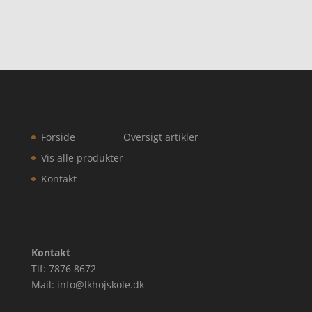
Forside
Oversigt artikler
Vis alle produkter
Kontakt
Kontakt
Tlf: 7876 8672
Mail: info@lkhojskole.dk