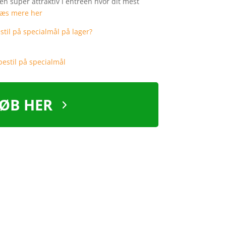
en super attraktiv i entreen hvor dit mest
læs mere her
ØB HER