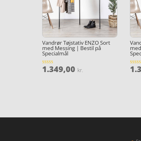
Vandrør Tøjstativ ENZO Sort
Vand
med Messing | Bestil på
med 
Specialmål
Spec
1.349,00
1.
Vurderet
Vurder
kr.
3.7
4.1
ud af 5
ud af 5