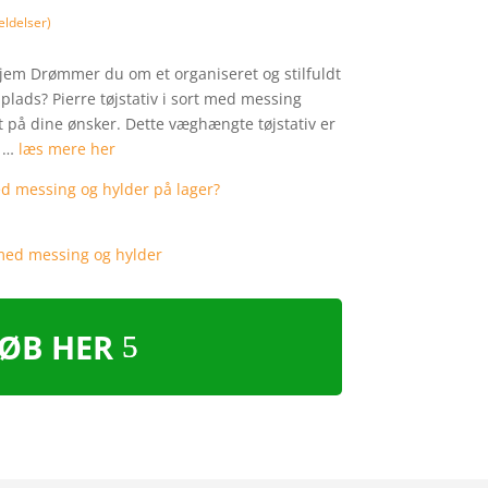
ldelser)
t hjem Drømmer du om et organiseret og stilfuldt
 plads? Pierre tøjstativ i sort med messing
 på dine ønsker. Dette væghængte tøjstativ er
i …
læs mere her
ØB HER