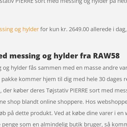
øjstativ PIERRE sort med messing og hylder på net
ssing og hylder
for kun kr. 2649.00
allerede i dag
med messing og hylder fra RAW58
g og hylder fås sammen med en masse andre varer
in pakke kommer hjem til dig med hele 30 dages r
, der køber deres Tøjstativ PIERRE sort med mes
e shop blandt online shoppere. Hos webshoppens
 køb på dette produkt. Ved at købe dine varer i e
 penge som en almindelig butik bruger, så komme