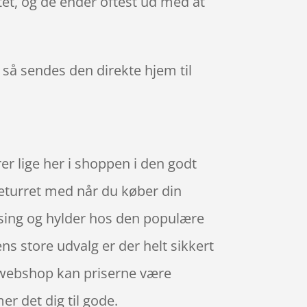
tet, og de ender oftest ud med at
, så sendes den direkte hjem til
 lige her i shoppen i den godt
eturret med når du køber din
sing og hylder hos den populære
 store udvalg er der helt sikkert
n webshop kan priserne være
r det dig til gode.