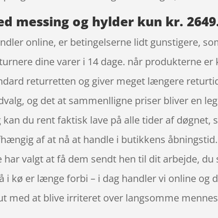
ed messing og hylder kun kr. 2649
ndler online, er betingelserne lidt gunstigere, so
turnere dine varer i 14 dage. når produkterne er 
ard returretten og giver meget længere returtid.
dvalg, og det at sammenlligne priser bliver en le
an du rent faktisk lave på alle tider af døgnet, 
 afhængig af at nå at handle i butikkens åbningst
ke har valgt at få dem sendt hen til dit arbejde, d
å i kø er længe forbi – i dag handler vi online og 
ut med at blive irriteret over langsomme mennes