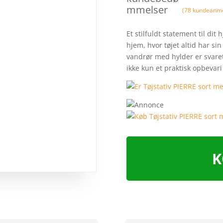
mmelser
(
78
kundeanme
Et stilfuldt statement til di
hjem, hvor tøjet altid har sin
vandrør med hylder er svaret
ikke kun et praktisk opbevar
K