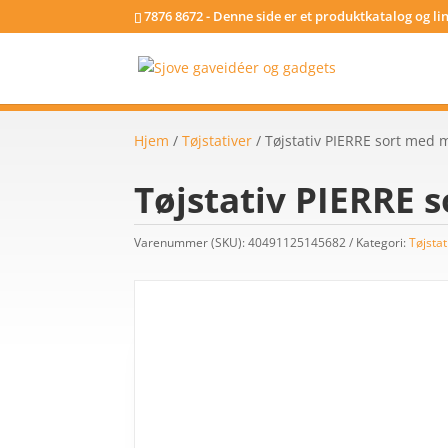
7876 8672 - Denne side er et produktkatalog og l
Hjem
/
Tøjstativer
/ Tøjstativ PIERRE sort med 
Tøjstativ PIERRE 
Varenummer (SKU):
40491125145682
Kategori:
Tøjstat