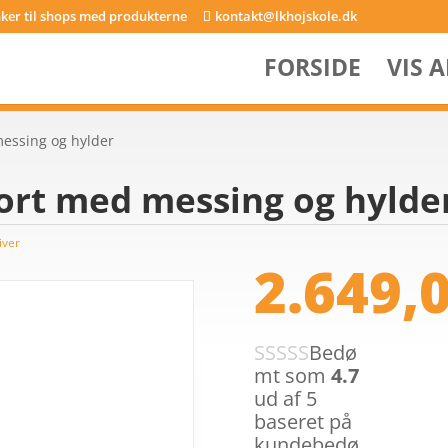
inker til shops med produkterne
kontakt@lkhojskole.dk
FORSIDE
VIS 
messing og hylder
sort med messing og hylde
iver
2.649,
Bedø
mt som
4.7
ud af 5
baseret på
kundebedø