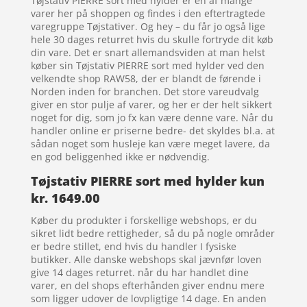
Tøjstativ PIERRE sort med hylder er en af mange
varer her på shoppen og findes i den eftertragtede
varegruppe Tøjstativer. Og hey – du får jo også lige
hele 30 dages returret hvis du skulle fortryde dit køb
din vare. Det er snart allemandsviden at man helst
køber sin Tøjstativ PIERRE sort med hylder ved den
velkendte shop RAW58, der er blandt de førende i
Norden inden for branchen. Det store vareudvalg
giver en stor pulje af varer, og her er der helt sikkert
noget for dig, som jo fx kan være denne vare. Når du
handler online er priserne bedre- det skyldes bl.a. at
sådan noget som husleje kan være meget lavere, da
en god beliggenhed ikke er nødvendig.
Tøjstativ PIERRE sort med hylder kun
kr. 1649.00
Køber du produkter i forskellige webshops, er du
sikret lidt bedre rettigheder, så du på nogle områder
er bedre stillet, end hvis du handler I fysiske
butikker. Alle danske webshops skal jævnfør loven
give 14 dages returret. når du har handlet dine
varer, en del shops efterhånden giver endnu mere
som ligger udover de lovpligtige 14 dage. En anden