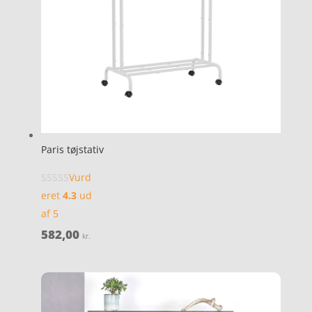
Paris tøjstativ
Vurd
eret
4.3
ud
af 5
582,00
kr.