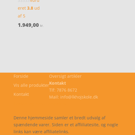
Vurd
eret
3.8
ud
af 5
1.949,00
kr.
Forside
Oversigt artikler
Kontakt
Vis alle produkter
Tlf: 7876 8672
Kontakt
Mail: info@lkhojskole.dk
Cookie- og privatlivspolitik
Kontakt
Denne hjemmeside samler et bredt udvalg af
spændende varer. Siden er et affiiliatesite, og nogle
links kan være affiliatelinks.