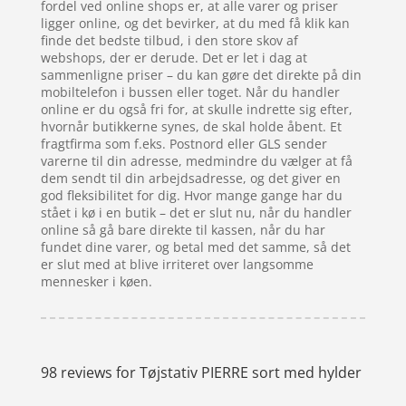
fordel ved online shops er, at alle varer og priser
ligger online, og det bevirker, at du med få klik kan
finde det bedste tilbud, i den store skov af
webshops, der er derude. Det er let i dag at
sammenligne priser – du kan gøre det direkte på din
mobiltelefon i bussen eller toget. Når du handler
online er du også fri for, at skulle indrette sig efter,
hvornår butikkerne synes, de skal holde åbent. Et
fragtfirma som f.eks. Postnord eller GLS sender
varerne til din adresse, medmindre du vælger at få
dem sendt til din arbejdsadresse, og det giver en
god fleksibilitet for dig. Hvor mange gange har du
stået i kø i en butik – det er slut nu, når du handler
online så gå bare direkte til kassen, når du har
fundet dine varer, og betal med det samme, så det
er slut med at blive irriteret over langsomme
mennesker i køen.
98 reviews for
Tøjstativ PIERRE sort med hylder