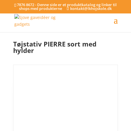
7876 8672 - Denne side er et produktkatalog og linker til
shops med produkterne
kontakt@lkhojskole.dk
Hjem
/
Tøjstativer
/ Tøjstativ PIERRE sort med hylder
Tøjstativ PIERRE sort med
hylder