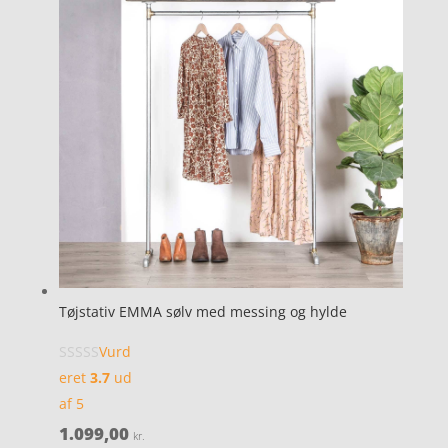
Tøjstativ EMMA sølv med messing og hylde
Vurd
eret
3.7
ud
af 5
1.099,00
kr.