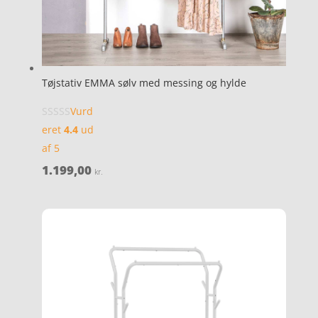
Tøjstativ EMMA sølv med messing og hylde
Vurd
eret
4.4
ud
af 5
1.199,00
kr.