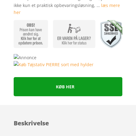
kundebe
ikke kun et praktisk opbevaringsløsning, …
læs mere
dømmels
her
er
KØB HER
Beskrivelse