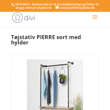
7876 8672 - Denne side er et produktkatalog og linker til
shops med produkterne
kontakt@lkhojskole.dk
Hjem
/
Tøjstativer
/ Tøjstativ PIERRE sort med hylder
Tøjstativ PIERRE sort med
hylder