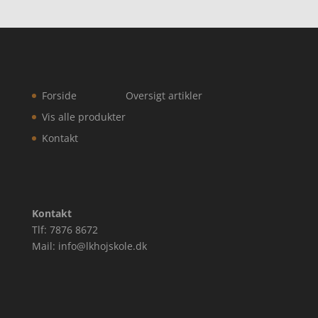
Forside
Oversigt artikler
Vis alle produkter
Kontakt
Kontakt
Tlf: 7876 8672
Mail: info@lkhojskole.dk