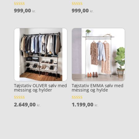
999,00
999,00
Vurderet
Vurderet
kr.
kr.
4.1
4.6
ud af 5
ud af 5
Tøjstativ OLIVER sølv med
Tøjstativ EMMA sølv med
messing og hylder
messing og hylde
2.649,00
1.199,00
Vurderet
Vurderet
kr.
kr.
3.6
4.4
ud af 5
ud af 5