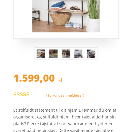
1.599,00
kr.
(
16
kundeanmeldelser)
Bedømt
som
3.6
Et stilfuldt statement til dit hjem Drømmer du om et
ud af 5
organiseret og stilfuldt hjem, hvor tøjet altid har sin
baseret
plads? Pierre tøjstativ i sort vandrør med hylder er
på
svaret på dine ønsker. Dette væghængte tøjstativ er