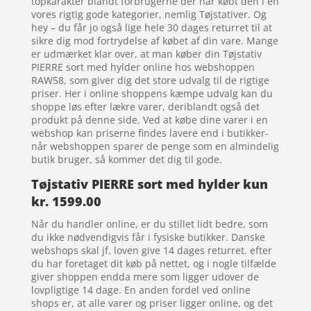
topkarakter blandt forbrugerne der har købt den i en
vores rigtig gode kategorier, nemlig Tøjstativer. Og
hey – du får jo også lige hele 30 dages returret til at
sikre dig mod fortrydelse af købet af din vare. Mange
er udmærket klar over, at man køber din Tøjstativ
PIERRE sort med hylder online hos webshoppen
RAW58, som giver dig det store udvalg til de rigtige
priser. Her i online shoppens kæmpe udvalg kan du
shoppe løs efter lækre varer, deriblandt også det
produkt på denne side. Ved at købe dine varer i en
webshop kan priserne findes lavere end i butikker-
når webshoppen sparer de penge som en almindelig
butik bruger, så kommer det dig til gode.
Tøjstativ PIERRE sort med hylder kun
kr. 1599.00
Når du handler online, er du stillet lidt bedre, som
du ikke nødvendigvis får i fysiske butikker. Danske
webshops skal jf. loven give 14 dages returret. efter
du har foretaget dit køb på nettet, og i nogle tilfælde
giver shoppen endda mere som ligger udover de
lovpligtige 14 dage. En anden fordel ved online
shops er, at alle varer og priser ligger online, og det