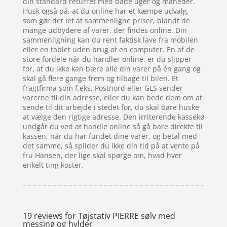
din standard returret med både uger og måneder.
Husk også på, at du online har et kæmpe udvalg,
som gør det let at sammenligne priser, blandt de
mange udbydere af varer, der findes online. Din
sammenligning kan du rent faktisk lave fra mobilen
eller en tablet uden brug af en computer. En af de
store fordele når du handler online, er du slipper
for, at du ikke kan bære alle din varer på én gang og
skal gå flere gange frem og tilbage til bilen. Et
fragtfirma som f.eks. Postnord eller GLS sender
varerne til din adresse, eller du kan bede dem om at
sende til dit arbejde i stedet for, du skal bare huske
at vælge den rigtige adresse. Den irriterende kassekø
undgår du ved at handle online så gå bare direkte til
kassen, når du har fundet dine varer, og betal med
det samme, så spilder du ikke din tid på at vente på
fru Hansen, der lige skal spørge om, hvad hver
enkelt ting koster.
19 reviews for
Tøjstativ PIERRE sølv med
messing og hylder