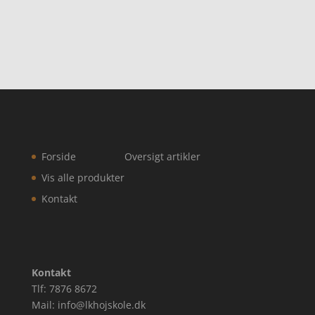
Forside
Oversigt artikler
Vis alle produkter
Kontakt
Kontakt
Tlf: 7876 8672
Mail: info@lkhojskole.dk