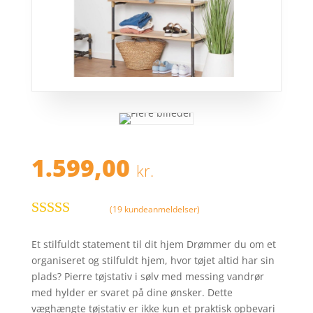
1.599,00
kr.
(
19
kundeanmeldelser)
Bedømt
som
4.1
Et stilfuldt statement til dit hjem Drømmer du om et
ud af 5
organiseret og stilfuldt hjem, hvor tøjet altid har sin
baseret på
plads? Pierre tøjstativ i sølv med messing vandrør
kundebedø
med hylder er svaret på dine ønsker. Dette
mmelser
væghængte tøjstativ er ikke kun et praktisk opbevari