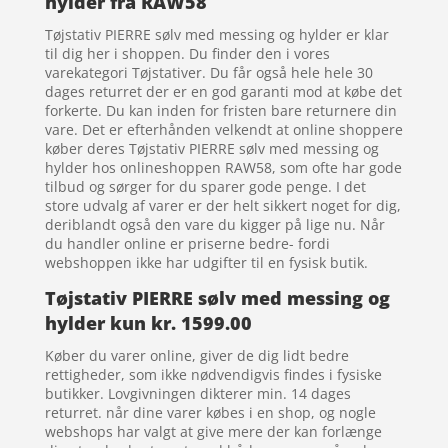
hylder fra RAW58
Tøjstativ PIERRE sølv med messing og hylder er klar
til dig her i shoppen. Du finder den i vores
varekategori Tøjstativer. Du får også hele hele 30
dages returret der er en god garanti mod at købe det
forkerte. Du kan inden for fristen bare returnere din
vare. Det er efterhånden velkendt at online shoppere
køber deres Tøjstativ PIERRE sølv med messing og
hylder hos onlineshoppen RAW58, som ofte har gode
tilbud og sørger for du sparer gode penge. I det
store udvalg af varer er der helt sikkert noget for dig,
deriblandt også den vare du kigger på lige nu. Når
du handler online er priserne bedre- fordi
webshoppen ikke har udgifter til en fysisk butik.
Tøjstativ PIERRE sølv med messing og
hylder kun kr. 1599.00
Køber du varer online, giver de dig lidt bedre
rettigheder, som ikke nødvendigvis findes i fysiske
butikker. Lovgivningen dikterer min. 14 dages
returret. når dine varer købes i en shop, og nogle
webshops har valgt at give mere der kan forlænge