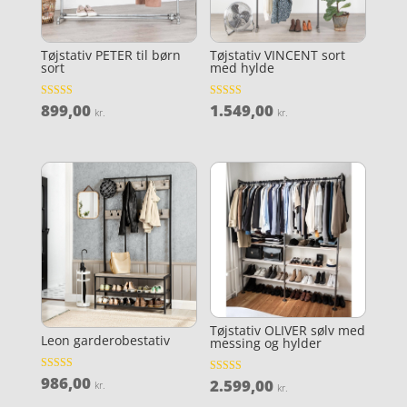
Tøjstativ PETER til børn
Tøjstativ VINCENT sort
sort
med hylde
899,00
1.549,00
Vurderet
Vurderet
kr.
kr.
4.6
4.7
ud af 5
ud af 5
Tøjstativ OLIVER sølv med
Leon garderobestativ
messing og hylder
986,00
Vurderet
2.599,00
Vurderet
kr.
kr.
4.7
4.7
ud af 5
ud af 5