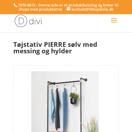
7876 8672 - Denne side er et produktkatalog og linker til
shops med produkterne
kontakt@lkhojskole.dk
Hjem
/
Tøjstativer
/ Tøjstativ PIERRE sølv med messing og hylder
Tøjstativ PIERRE sølv med
messing og hylder