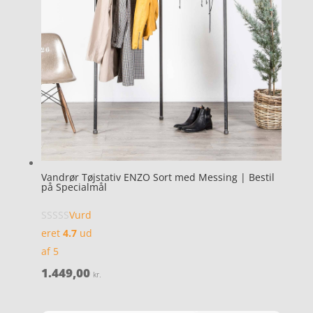
Vandrør Tøjstativ ENZO Sort med Messing | Bestil
på Specialmål
Vurd
eret
4.7
ud
af 5
1.449,00
kr.