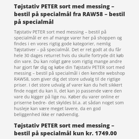
Tøjstativ PETER sort med messing –
bestil på specialmål fra RAW58 – bestil
på specialmål
Tøjstativ PETER sort med messing – bestil på
specialmål er en af mange varer her på shoppen og
findes i en vores rigtig gode kategorier, nemlig
Tøjstativer – på specialmål. Det er ret godt at du får
hele 30 dages returret hvis du skulle fortryde dit køb
din vare. Du kan roligt gøre som rigtig mange andre
har gjort før dig og købe din Tøjstativ PETER sort med
messing – bestil på specialmål i den kendte webshop
RAW58, som giver dig det store udvalg til de rigtige
priser. I det store udvalg af varer kan du helt sikkert
finde noget du kan li, det kan jo passende være den
vare du kigger på lige nu. Køber du varer online er
priserne bedre- det skyldes bl.a. at sådan noget som
husleje kan være meget lavere, da en god
beliggenhed ikke er nødvendig.
Tøjstativ PETER sort med messing –
bestil på specialmål kun kr. 1749.00