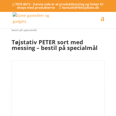
7876 8672 - Denne side er et produktkatalog og linker til
shops med produkterne
kontakt@lkhojskole.dk
Hjem
/
Tøjstativer - på specialmål
/ Tøjstativ PETER sort med messing –
bestil på specialmål
Tøjstativ PETER sort med
messing – bestil på specialmål