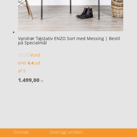
Vandrør Tøjstativ ENZO Sort med Messing | Bestil
på Specialmål
Vurd
eret
4.4
ud
af 5
1.499,00
kr.
Forside
Oversigt artikler