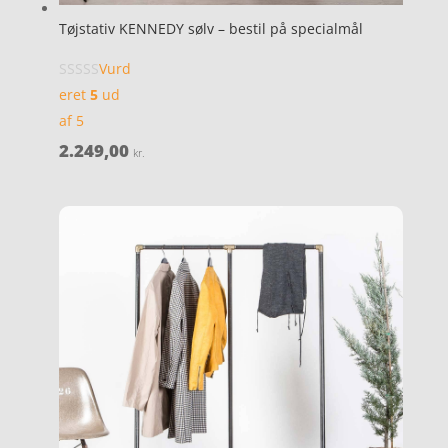
Tøjstativ KENNEDY sølv – bestil på specialmål
Vurd
eret
5
ud
af 5
2.249,00
kr.