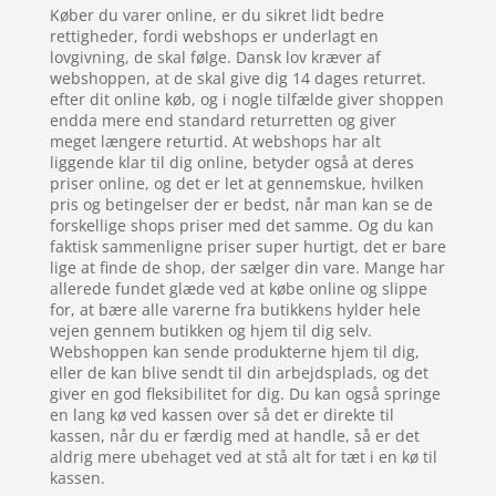
Køber du varer online, er du sikret lidt bedre
rettigheder, fordi webshops er underlagt en
lovgivning, de skal følge. Dansk lov kræver af
webshoppen, at de skal give dig 14 dages returret.
efter dit online køb, og i nogle tilfælde giver shoppen
endda mere end standard returretten og giver
meget længere returtid. At webshops har alt
liggende klar til dig online, betyder også at deres
priser online, og det er let at gennemskue, hvilken
pris og betingelser der er bedst, når man kan se de
forskellige shops priser med det samme. Og du kan
faktisk sammenligne priser super hurtigt, det er bare
lige at finde de shop, der sælger din vare. Mange har
allerede fundet glæde ved at købe online og slippe
for, at bære alle varerne fra butikkens hylder hele
vejen gennem butikken og hjem til dig selv.
Webshoppen kan sende produkterne hjem til dig,
eller de kan blive sendt til din arbejdsplads, og det
giver en god fleksibilitet for dig. Du kan også springe
en lang kø ved kassen over så det er direkte til
kassen, når du er færdig med at handle, så er det
aldrig mere ubehaget ved at stå alt for tæt i en kø til
kassen.