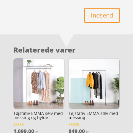
Indsend
Relaterede varer
Tøjstativ EMMA sølv med
Tøjstativ EMMA sølv med
messing og hylde
messing
1.099,00
949,00
Vurderet
Vurderet
kr.
kr.