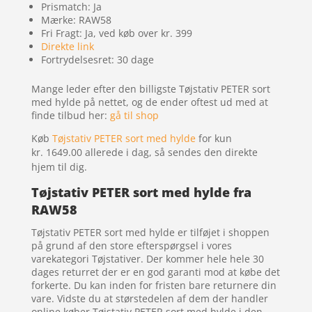
Prismatch: Ja
Mærke: RAW58
Fri Fragt: Ja, ved køb over kr. 399
Direkte link
Fortrydelsesret: 30 dage
Mange leder efter den billigste Tøjstativ PETER sort
med hylde på nettet, og de ender oftest ud med at
finde tilbud her:
gå til shop
Køb
Tøjstativ PETER sort med hylde
for kun
kr. 1649.00
allerede i dag, så sendes den direkte
hjem til dig.
Tøjstativ PETER sort med hylde fra
RAW58
Tøjstativ PETER sort med hylde er tilføjet i shoppen
på grund af den store efterspørgsel i vores
varekategori Tøjstativer. Der kommer hele hele 30
dages returret der er en god garanti mod at købe det
forkerte. Du kan inden for fristen bare returnere din
vare. Vidste du at størstedelen af dem der handler
online køber Tøjstativ PETER sort med hylde i den