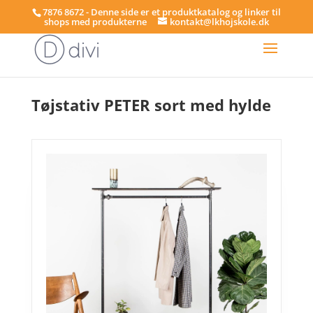
7876 8672 - Denne side er et produktkatalog og linker til
shops med produkterne
kontakt@lkhojskole.dk
Hjem
/
Tøjstativer
/ Tøjstativ PETER sort med hylde
Tøjstativ PETER sort med hylde