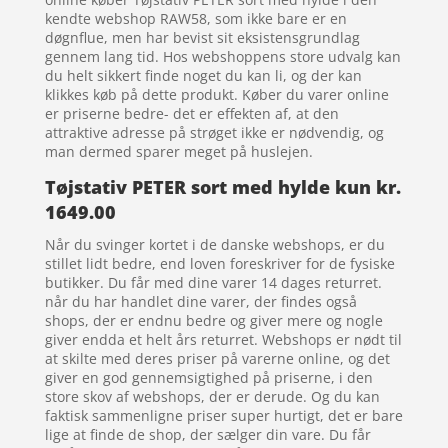
kendte webshop RAW58, som ikke bare er en
døgnflue, men har bevist sit eksistensgrundlag
gennem lang tid. Hos webshoppens store udvalg kan
du helt sikkert finde noget du kan li, og der kan
klikkes køb på dette produkt. Køber du varer online
er priserne bedre- det er effekten af, at den
attraktive adresse på strøget ikke er nødvendig, og
man dermed sparer meget på huslejen.
Tøjstativ PETER sort med hylde kun kr.
1649.00
Når du svinger kortet i de danske webshops, er du
stillet lidt bedre, end loven foreskriver for de fysiske
butikker. Du får med dine varer 14 dages returret.
når du har handlet dine varer, der findes også
shops, der er endnu bedre og giver mere og nogle
giver endda et helt års returret. Webshops er nødt til
at skilte med deres priser på varerne online, og det
giver en god gennemsigtighed på priserne, i den
store skov af webshops, der er derude. Og du kan
faktisk sammenligne priser super hurtigt, det er bare
lige at finde de shop, der sælger din vare. Du får