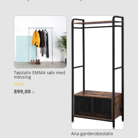
3.7
4
ud af 5
ud af 5
Tøjstativ EMMA sølv med
messing
899,00
Vurderet
kr.
3.9
ud af 5
Ana garderobestativ