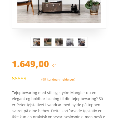
1.649,00
kr.
(
99
kundeanmeldelser)
Bedømt
som
3.6
Tøjopbevaring med stil og styrke Mangler du en
ud af 5
elegant og holdbar løsning til din tøjopbevaring? Så
baseret
er Peter tøjstativet i vandrør med hylde på toppen
på
svaret på dine behov. Dette sortfarvede tøjstativ er
kundebe
ikke kun en praktisk opbevaringsløsning, men også e
dømmels