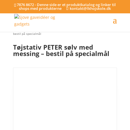
7876 8672 - Denne side er et produktkatalog og linker til
shops med produkterne
kontakt@lkhojskole.dk
Hjem
/
Tøjstativer - på specialmål
/ Tøjstativ PETER sølv med messing –
bestil på specialmål
Tøjstativ PETER sølv med
messing – bestil på specialmål