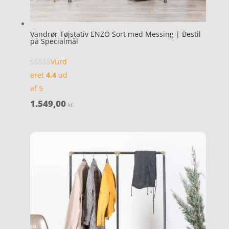
Vandrør Tøjstativ ENZO Sort med Messing | Bestil
på Specialmål
Vurd
eret
4.4
ud
af 5
1.549,00
kr.