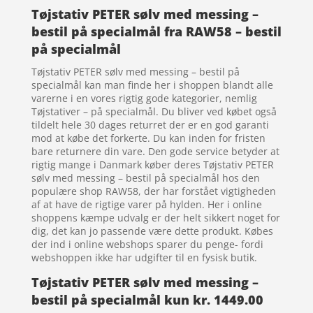
Tøjstativ PETER sølv med messing –
bestil på specialmål fra RAW58 – bestil
på specialmål
Tøjstativ PETER sølv med messing – bestil på
specialmål kan man finde her i shoppen blandt alle
varerne i en vores rigtig gode kategorier, nemlig
Tøjstativer – på specialmål. Du bliver ved købet også
tildelt hele 30 dages returret der er en god garanti
mod at købe det forkerte. Du kan inden for fristen
bare returnere din vare. Den gode service betyder at
rigtig mange i Danmark køber deres Tøjstativ PETER
sølv med messing – bestil på specialmål hos den
populære shop RAW58, der har forstået vigtigheden
af at have de rigtige varer på hylden. Her i online
shoppens kæmpe udvalg er der helt sikkert noget for
dig, det kan jo passende være dette produkt. Købes
der ind i online webshops sparer du penge- fordi
webshoppen ikke har udgifter til en fysisk butik.
Tøjstativ PETER sølv med messing –
bestil på specialmål kun kr. 1449.00