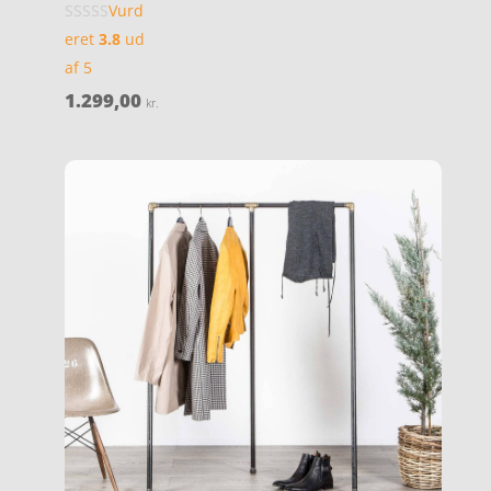
Vurd
eret
3.8
ud
af 5
1.299,00
kr.