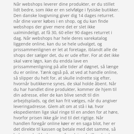
Når webshops leverer dine produkter, er du stillet
lidt bedre, som ikke er en selvfølge i fysiske butikker.
Den danske lovgivning giver dig 14 dages returret.
når dine varer købes i en shop, og du kan finde
webshops der giver mere det er slet ikke
ualmindeligt, at få 30, 60 eller 90 dages returret i
dag. Når webshops har hele deres varekatalog
liggende online, kan du se hele udvalget, og
prissammenlignen er let at foretage, iblandt alle de
shops der sælger det, du er ude efter. For at det ikke
skal være løgn, kan du endda lave en
prissammenligning på alle tider af døgnet, så længe
du er online. Tænk også på, at ved at handle online,
så slipper du helt for, at skulle indrette sig efter,
hvornår butikkerne synes, de skal holde åbent. Når
du har handlet dine produkter, kommer de hjem til
din adresse, eller de kan blive sendt til din
arbejdsplads, og det kan frit vælges, når du angiver
leveringadresse. Glem alt om at stå i kø, hvor
ekspedienten lige skal ringe til en anden for at høre,
hvorfor prisen ikke går ind til det rigtige. Når
handlen foregår online køer er en saga blot, her er
det direkte til kassen og betale med det samme, så