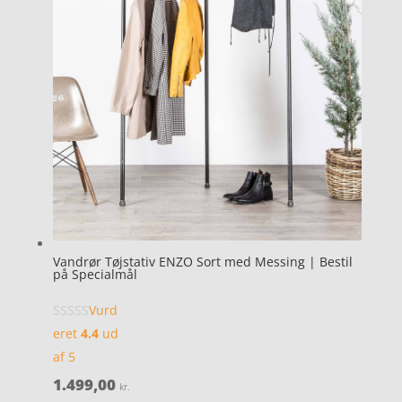
Vandrør Tøjstativ ENZO Sort med Messing | Bestil
på Specialmål
Vurd
eret
4.4
ud
af 5
1.499,00
kr.