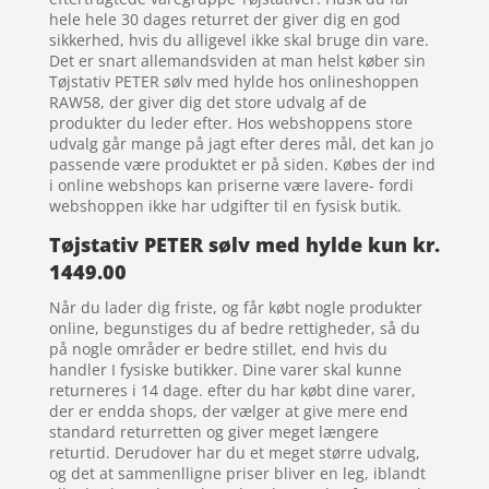
hele hele 30 dages returret der giver dig en god
sikkerhed, hvis du alligevel ikke skal bruge din vare.
Det er snart allemandsviden at man helst køber sin
Tøjstativ PETER sølv med hylde hos onlineshoppen
RAW58, der giver dig det store udvalg af de
produkter du leder efter. Hos webshoppens store
udvalg går mange på jagt efter deres mål, det kan jo
passende være produktet er på siden. Købes der ind
i online webshops kan priserne være lavere- fordi
webshoppen ikke har udgifter til en fysisk butik.
Tøjstativ PETER sølv med hylde kun kr.
1449.00
Når du lader dig friste, og får købt nogle produkter
online, begunstiges du af bedre rettigheder, så du
på nogle områder er bedre stillet, end hvis du
handler I fysiske butikker. Dine varer skal kunne
returneres i 14 dage. efter du har købt dine varer,
der er endda shops, der vælger at give mere end
standard returretten og giver meget længere
returtid. Derudover har du et meget større udvalg,
og det at sammenlligne priser bliver en leg, iblandt