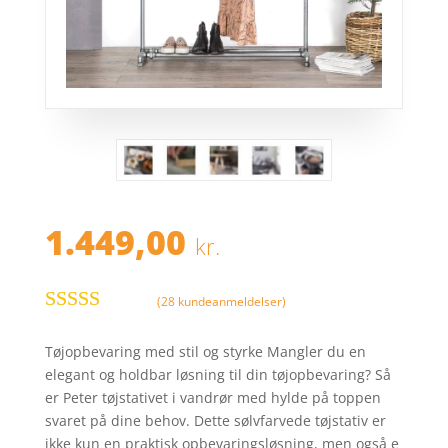
1.449,00
kr.
(
28
kundeanmeldelser)
Bedømt
som
3.7
Tøjopbevaring med stil og styrke Mangler du en
ud af 5
elegant og holdbar løsning til din tøjopbevaring? Så
baseret
er Peter tøjstativet i vandrør med hylde på toppen
på
svaret på dine behov. Dette sølvfarvede tøjstativ er
kundebed
ikke kun en praktisk opbevaringsløsning, men også e
ømmelse