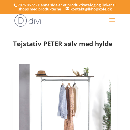
7876 8672 - Denne side er et produktkatalog og linker til
shops med produkterne
kontakt@lkhojskole.dk
Hjem
/
Tøjstativer
/ Tøjstativ PETER sølv med hylde
Tøjstativ PETER sølv med hylde