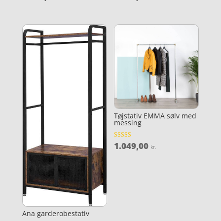
4.1
4.6
ud af 5
ud af 5
Tøjstativ EMMA sølv med
messing
1.049,00
Vurderet
kr.
3.7
ud af 5
Ana garderobestativ