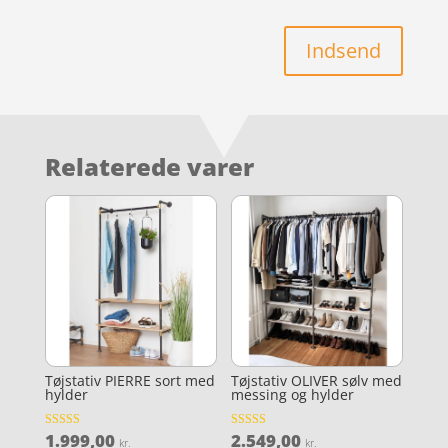
Indsend
Relaterede varer
Tøjstativ PIERRE sort med
Tøjstativ OLIVER sølv med
hylder
messing og hylder
1.999,00
2.549,00
Vurderet
Vurderet
kr.
kr.