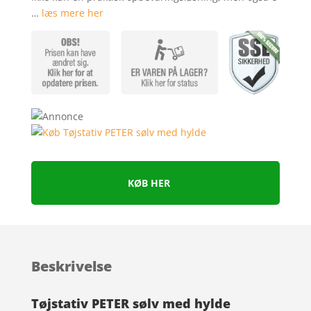
…
læs mere her
r
KØB HER
Beskrivelse
Tøjstativ PETER sølv med hylde