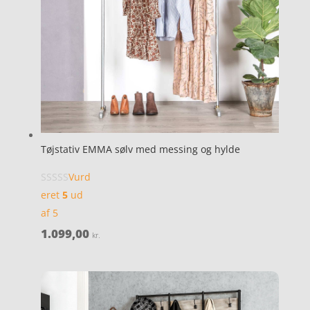
Tøjstativ EMMA sølv med messing og hylde
Vurd
eret
5
ud
af 5
1.099,00
kr.