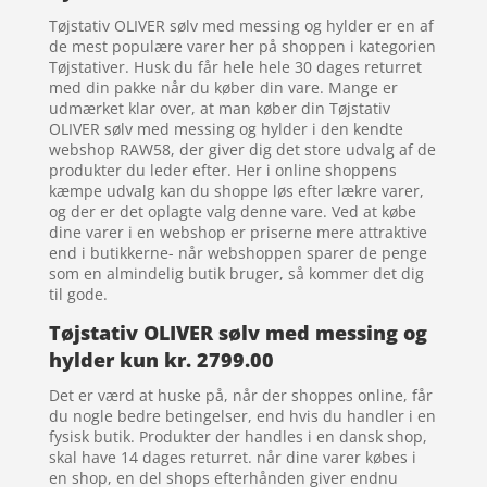
Tøjstativ OLIVER sølv med messing og hylder er en af
de mest populære varer her på shoppen i kategorien
Tøjstativer. Husk du får hele hele 30 dages returret
med din pakke når du køber din vare. Mange er
udmærket klar over, at man køber din Tøjstativ
OLIVER sølv med messing og hylder i den kendte
webshop RAW58, der giver dig det store udvalg af de
produkter du leder efter. Her i online shoppens
kæmpe udvalg kan du shoppe løs efter lækre varer,
og der er det oplagte valg denne vare. Ved at købe
dine varer i en webshop er priserne mere attraktive
end i butikkerne- når webshoppen sparer de penge
som en almindelig butik bruger, så kommer det dig
til gode.
Tøjstativ OLIVER sølv med messing og
hylder kun kr. 2799.00
Det er værd at huske på, når der shoppes online, får
du nogle bedre betingelser, end hvis du handler i en
fysisk butik. Produkter der handles i en dansk shop,
skal have 14 dages returret. når dine varer købes i
en shop, en del shops efterhånden giver endnu