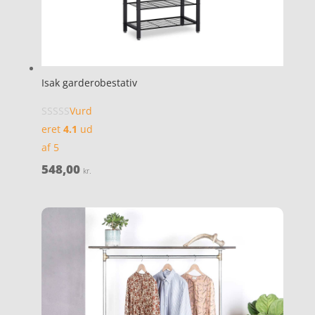
Isak garderobestativ
Vurd
eret
4.1
ud
af 5
548,00
kr.