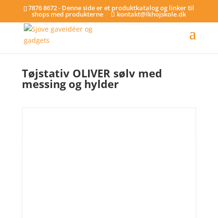
7876 8672 - Denne side er et produktkatalog og linker til
shops med produkterne
kontakt@lkhojskole.dk
Hjem
/
Tøjstativer
/ Tøjstativ OLIVER sølv med messing og hylder
Tøjstativ OLIVER sølv med
messing og hylder