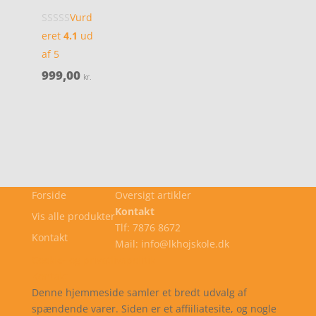
Vurd
eret
4.1
ud
af 5
999,00
kr.
Forside
Oversigt artikler
Kontakt
Vis alle produkter
Tlf: 7876 8672
Kontakt
Mail: info@lkhojskole.dk
Cookie- og privatlivspolitik
Kontakt
Denne hjemmeside samler et bredt udvalg af
spændende varer. Siden er et affiiliatesite, og nogle