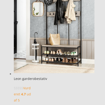
Leon garderobestativ
Vurd
eret
4.7
ud
af 5