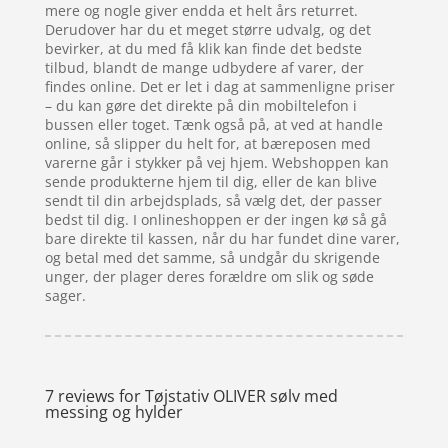
mere og nogle giver endda et helt års returret.
Derudover har du et meget større udvalg, og det
bevirker, at du med få klik kan finde det bedste
tilbud, blandt de mange udbydere af varer, der
findes online. Det er let i dag at sammenligne priser
– du kan gøre det direkte på din mobiltelefon i
bussen eller toget. Tænk også på, at ved at handle
online, så slipper du helt for, at bæreposen med
varerne går i stykker på vej hjem. Webshoppen kan
sende produkterne hjem til dig, eller de kan blive
sendt til din arbejdsplads, så vælg det, der passer
bedst til dig. I onlineshoppen er der ingen kø så gå
bare direkte til kassen, når du har fundet dine varer,
og betal med det samme, så undgår du skrigende
unger, der plager deres forældre om slik og søde
sager.
7 reviews for
Tøjstativ OLIVER sølv med
messing og hylder