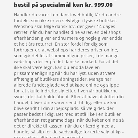
bestil på specialmål kun kr. 999.00
Handler du varer i en dansk webbutik, får du andre
fordele, som ikke er en selvfølge i fysiske butikker.
Webshop skal følge dansk lov, der giver 14 dages
retrret. når du har handlet dine varer, en del shops
efterhånden giver endnu mere og nogle giver endda
et helt års returret. En stor fordel for dig som
forbruger er, at webshops har deres priser online,
som gør det let at sammenligne priser, i de mange
webshops der er på det danske marked. For at det
ikke skal være løgn, kan du endda lave en
prissammenligning når du har lyst, uden at være
afhængig af butikkers åbningstider. Mange har
allerede fundet glæde ved at købe online og slippe
for, at skulle indrette sig efter, hvornår butikkerne
synes, de skal holde åbent. Efter at have afsluttet din
handel, bliver dine varer sendt til dig, eller de kan
blive sendt til din arbejdsplads, så vælg det, der
passer bedst til dig. Det med at stå i kø i en butik er
efterhånden ret gammeldags, når du køber online så
det er direkte til kassen, når du er færdig med at
handle, så slip for de sædvanlige forkerte valg af kø –
man vælger altid den langsomste.