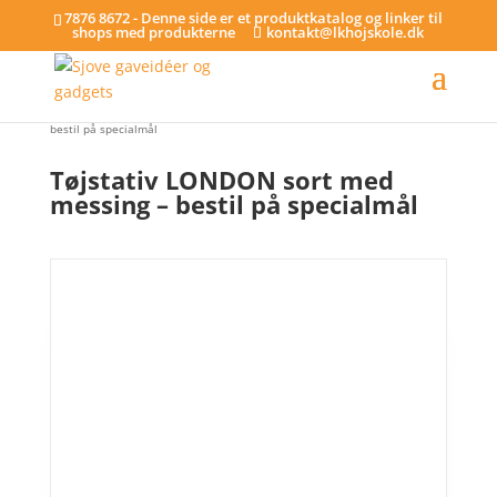
7876 8672 - Denne side er et produktkatalog og linker til
shops med produkterne
kontakt@lkhojskole.dk
Hjem
/
Tøjstativer - på specialmål
/ Tøjstativ LONDON sort med messing –
bestil på specialmål
Tøjstativ LONDON sort med
messing – bestil på specialmål