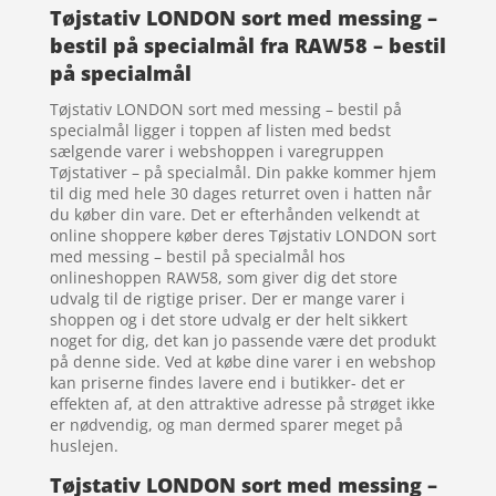
Tøjstativ LONDON sort med messing –
bestil på specialmål fra RAW58 – bestil
på specialmål
Tøjstativ LONDON sort med messing – bestil på
specialmål ligger i toppen af listen med bedst
sælgende varer i webshoppen i varegruppen
Tøjstativer – på specialmål. Din pakke kommer hjem
til dig med hele 30 dages returret oven i hatten når
du køber din vare. Det er efterhånden velkendt at
online shoppere køber deres Tøjstativ LONDON sort
med messing – bestil på specialmål hos
onlineshoppen RAW58, som giver dig det store
udvalg til de rigtige priser. Der er mange varer i
shoppen og i det store udvalg er der helt sikkert
noget for dig, det kan jo passende være det produkt
på denne side. Ved at købe dine varer i en webshop
kan priserne findes lavere end i butikker- det er
effekten af, at den attraktive adresse på strøget ikke
er nødvendig, og man dermed sparer meget på
huslejen.
Tøjstativ LONDON sort med messing –