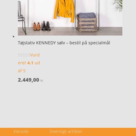
Tøjstativ KENNEDY sølv – bestil på specialmål
Vurd
eret
4.1
ud
af 5
2.449,00
kr.
Forside
Oversigt artikler