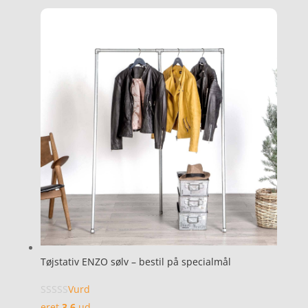
Tøjstativ ENZO sølv – bestil på specialmål
Vurd
eret
3.6
ud