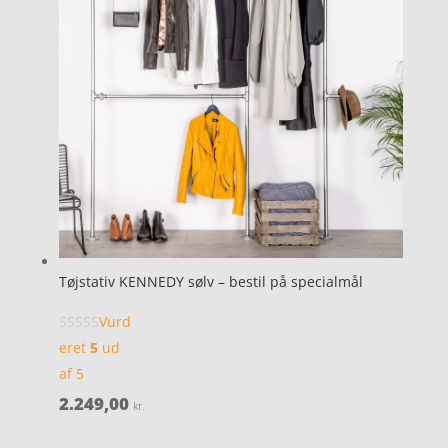
Tøjstativ KENNEDY sølv – bestil på specialmål
Vurd
eret
5
ud
af 5
2.249,00
kr.