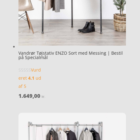
Vandrør Tøjstativ ENZO Sort med Messing | Bestil
på Specialmål
Vurd
eret
4.1
ud
af 5
1.649,00
kr.