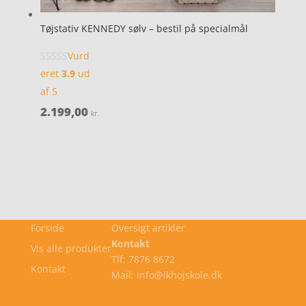
Tøjstativ KENNEDY sølv – bestil på specialmål
Vurd
eret
3.9
ud
af 5
2.199,00
kr.
Forside
Oversigt artikler
Kontakt
Vis alle produkter
Tlf: 7876 8672
Kontakt
Mail: info@lkhojskole.dk
Cookie- og privatlivspolitik