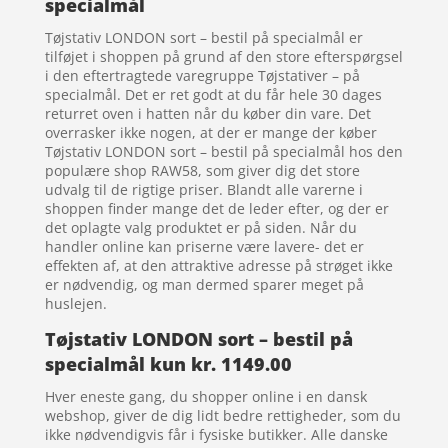
specialmål
Tøjstativ LONDON sort – bestil på specialmål er
tilføjet i shoppen på grund af den store efterspørgsel
i den eftertragtede varegruppe Tøjstativer – på
specialmål. Det er ret godt at du får hele 30 dages
returret oven i hatten når du køber din vare. Det
overrasker ikke nogen, at der er mange der køber
Tøjstativ LONDON sort – bestil på specialmål hos den
populære shop RAW58, som giver dig det store
udvalg til de rigtige priser. Blandt alle varerne i
shoppen finder mange det de leder efter, og der er
det oplagte valg produktet er på siden. Når du
handler online kan priserne være lavere- det er
effekten af, at den attraktive adresse på strøget ikke
er nødvendig, og man dermed sparer meget på
huslejen.
Tøjstativ LONDON sort – bestil på
specialmål kun kr. 1149.00
Hver eneste gang, du shopper online i en dansk
webshop, giver de dig lidt bedre rettigheder, som du
ikke nødvendigvis får i fysiske butikker. Alle danske