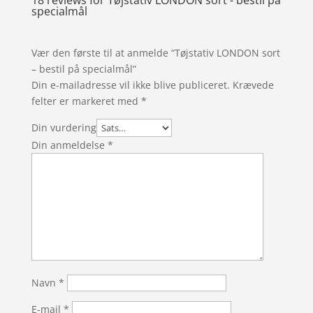
18 reviews for
Tøjstativ LONDON sort - bestil på
specialmål
Vær den første til at anmelde “Tøjstativ LONDON sort
– bestil på specialmål”
Din e-mailadresse vil ikke blive publiceret.
Krævede
felter er markeret med
*
Din vurdering
Din anmeldelse
*
Navn
*
E-mail
*