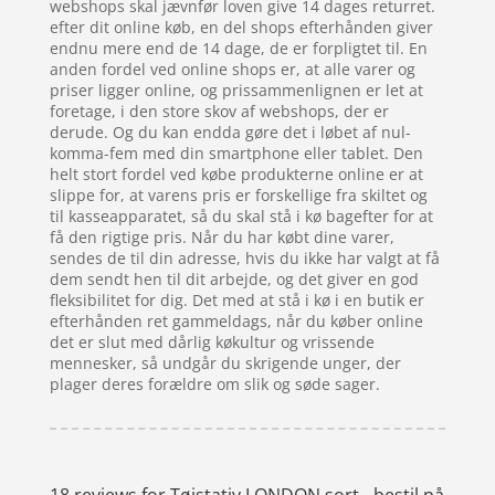
webshops skal jævnfør loven give 14 dages returret.
efter dit online køb, en del shops efterhånden giver
endnu mere end de 14 dage, de er forpligtet til. En
anden fordel ved online shops er, at alle varer og
priser ligger online, og prissammenlignen er let at
foretage, i den store skov af webshops, der er
derude. Og du kan endda gøre det i løbet af nul-
komma-fem med din smartphone eller tablet. Den
helt stort fordel ved købe produkterne online er at
slippe for, at varens pris er forskellige fra skiltet og
til kasseapparatet, så du skal stå i kø bagefter for at
få den rigtige pris. Når du har købt dine varer,
sendes de til din adresse, hvis du ikke har valgt at få
dem sendt hen til dit arbejde, og det giver en god
fleksibilitet for dig. Det med at stå i kø i en butik er
efterhånden ret gammeldags, når du køber online
det er slut med dårlig køkultur og vrissende
mennesker, så undgår du skrigende unger, der
plager deres forældre om slik og søde sager.