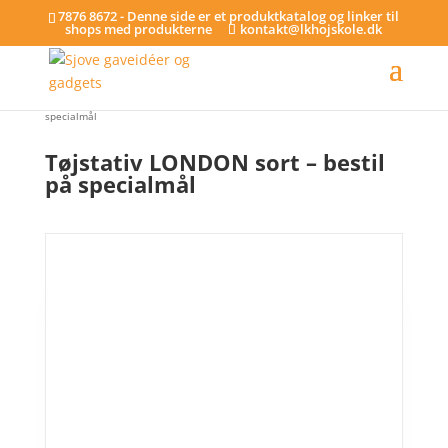
7876 8672 - Denne side er et produktkatalog og linker til
shops med produkterne
kontakt@lkhojskole.dk
Hjem
/
Tøjstativer - på specialmål
/ Tøjstativ LONDON sort – bestil på
specialmål
Tøjstativ LONDON sort – bestil
på specialmål