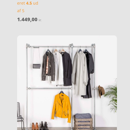
eret
4.5
ud
af 5
1.449,00
kr.