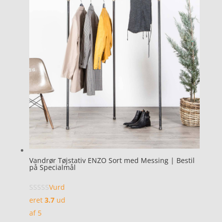
Vandrør Tøjstativ ENZO Sort med Messing | Bestil
på Specialmål
Vurd
eret
3.7
ud
af 5