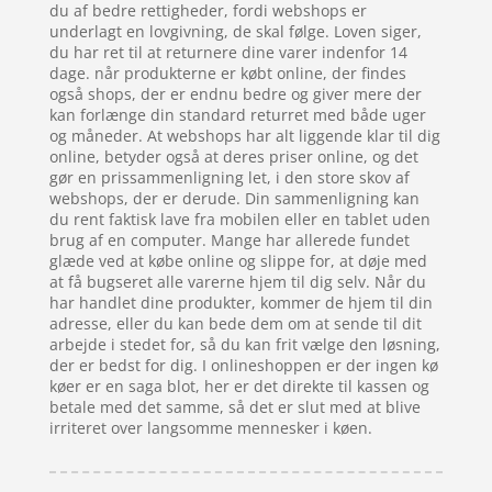
du af bedre rettigheder, fordi webshops er
underlagt en lovgivning, de skal følge. Loven siger,
du har ret til at returnere dine varer indenfor 14
dage. når produkterne er købt online, der findes
også shops, der er endnu bedre og giver mere der
kan forlænge din standard returret med både uger
og måneder. At webshops har alt liggende klar til dig
online, betyder også at deres priser online, og det
gør en prissammenligning let, i den store skov af
webshops, der er derude. Din sammenligning kan
du rent faktisk lave fra mobilen eller en tablet uden
brug af en computer. Mange har allerede fundet
glæde ved at købe online og slippe for, at døje med
at få bugseret alle varerne hjem til dig selv. Når du
har handlet dine produkter, kommer de hjem til din
adresse, eller du kan bede dem om at sende til dit
arbejde i stedet for, så du kan frit vælge den løsning,
der er bedst for dig. I onlineshoppen er der ingen kø
køer er en saga blot, her er det direkte til kassen og
betale med det samme, så det er slut med at blive
irriteret over langsomme mennesker i køen.