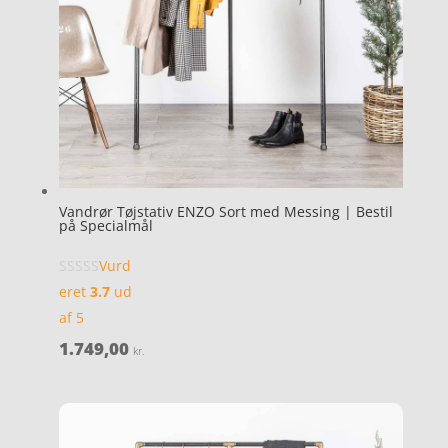
Vandrør Tøjstativ ENZO Sort med Messing | Bestil
på Specialmål
Vurd
eret
3.7
ud
af 5
1.749,00
kr.