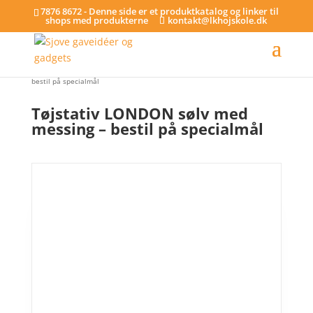
7876 8672 - Denne side er et produktkatalog og linker til
shops med produkterne
kontakt@lkhojskole.dk
Hjem
/
Tøjstativer - på specialmål
/ Tøjstativ LONDON sølv med messing –
bestil på specialmål
Tøjstativ LONDON sølv med
messing – bestil på specialmål