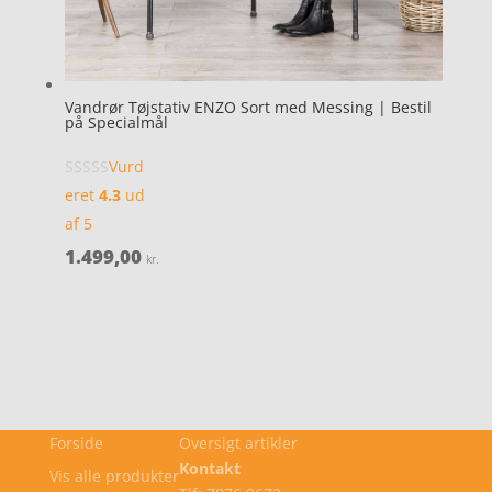
Vandrør Tøjstativ ENZO Sort med Messing | Bestil
på Specialmål
Vurd
eret
4.3
ud
af 5
1.499,00
kr.
Forside
Oversigt artikler
Kontakt
Vis alle produkter