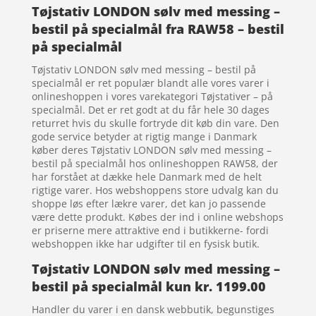
Tøjstativ LONDON sølv med messing –
bestil på specialmål fra RAW58 – bestil
på specialmål
Tøjstativ LONDON sølv med messing – bestil på
specialmål er ret populær blandt alle vores varer i
onlineshoppen i vores varekategori Tøjstativer – på
specialmål. Det er ret godt at du får hele 30 dages
returret hvis du skulle fortryde dit køb din vare. Den
gode service betyder at rigtig mange i Danmark
køber deres Tøjstativ LONDON sølv med messing –
bestil på specialmål hos onlineshoppen RAW58, der
har forstået at dække hele Danmark med de helt
rigtige varer. Hos webshoppens store udvalg kan du
shoppe løs efter lækre varer, det kan jo passende
være dette produkt. Købes der ind i online webshops
er priserne mere attraktive end i butikkerne- fordi
webshoppen ikke har udgifter til en fysisk butik.
Tøjstativ LONDON sølv med messing –
bestil på specialmål kun kr. 1199.00
Handler du varer i en dansk webbutik, begunstiges