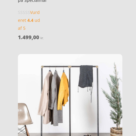
på Specialmål
Vurd
eret
4.4
ud
af 5
1.499,00
kr.