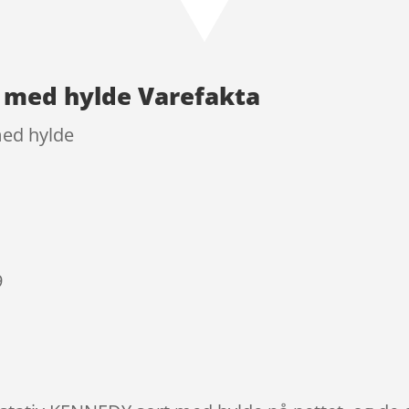
t med hylde Varefakta
med hylde
9