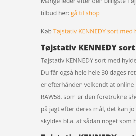
Mange leder efter den billigste T
tilbud her:
gå til shop
Køb
Tøjstativ KENNEDY sort med 
Tøjstativ KENNEDY sor
Tøjstativ KENNEDY sort med hylde 
Du får også hele hele 30 dages ret
er efterhånden velkendt at onlin
RAW58, som er den foretrukne sho
på jagt efter deres mål, det kan 
skyldes bl.a. at sådan noget som 