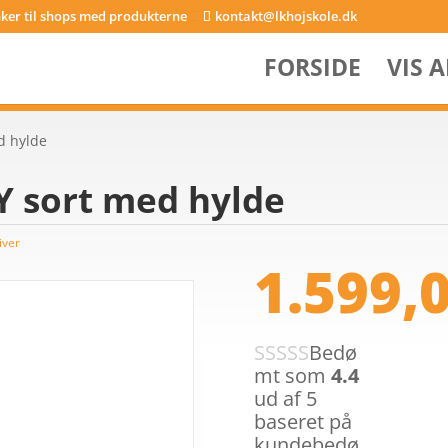
inker til shops med produkterne
kontakt@lkhojskole.dk
FORSIDE
VIS 
d hylde
Y sort med hylde
iver
1.599,
Bedø
mt som
4.4
ud af 5
baseret på
kundebedø