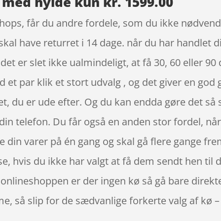
 med hylde kun kr. 1599.00
ops, får du andre fordele, som du ikke nødvendigv
al have returret i 14 dage. når du har handlet d
t er slet ikke ualmindeligt, at få 30, 60 eller 90 
 et par klik et stort udvalg , og det giver en go
et, du er ude efter. Og du kan endda gøre det så 
in telefon. Du får også en anden stor fordel, når
le din varer på én gang og skal gå flere gange fre
e, hvis du ikke har valgt at få dem sendt hen til d
 I onlineshoppen er der ingen kø så gå bare direkt
, så slip for de sædvanlige forkerte valg af kø 