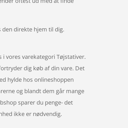
ender oftest ud med at finde
 den direkte hjem til dig.
i vores varekategori Tøjstativer.
fortryder dig køb af din vare. Det
med hylde hos onlineshoppen
varerne og blandt dem går mange
webshop sparer du penge- det
enhed ikke er nødvendig.