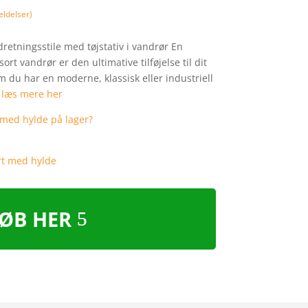
ldelser)
ndretningsstile med tøjstativ i vandrør En
ort vandrør er den ultimative tilføjelse til dit
m du har en moderne, klassisk eller industriell
…
læs mere her
ØB HER