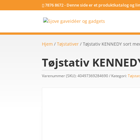
7876 8672 - Denne side er et produktkatalog og l
Hjem
/
Tøjstativer
/ Tøjstativ KENNEDY sort me
Tøjstativ KENNED
Varenummer (SKU):
40497369284690
Kategori:
Tøjstat