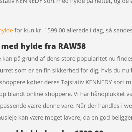
øjstativ KENNEDY sort med hylde på nettet, og de 
hylde
for kun kr. 1599.00
allerede i dag, så sendes
t med hylde fra RAW58
kan på grund af dens store popularitet nu findes 
urret som er en fin sikkerhed for dig, hvis du nu 
e shoppere køber deres Tøjstativ KENNEDY sort 
p blandt online shoppere. Vi har håndplukket 
jo passende være denne vare. Når der handles i 
husleje kan være meget lavere, da en god beligg