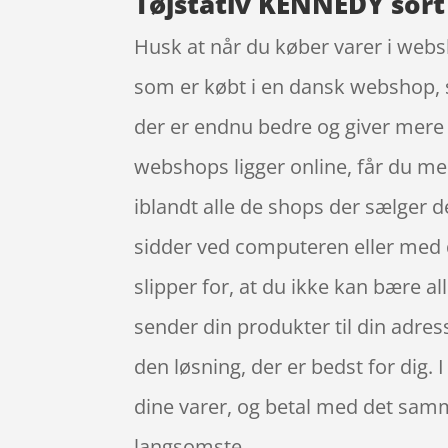
Tøjstativ KENNEDY sort
Husk at når du køber varer i websh
som er købt i en dansk webshop, sk
der er endnu bedre og giver mere de
webshops ligger online, får du med
iblandt alle de shops der sælger d
sidder ved computeren eller med d
slipper for, at du ikke kan bære al
sender din produkter til din adress
den løsning, der er bedst for dig.
dine varer, og betal med det samme
langsomste.