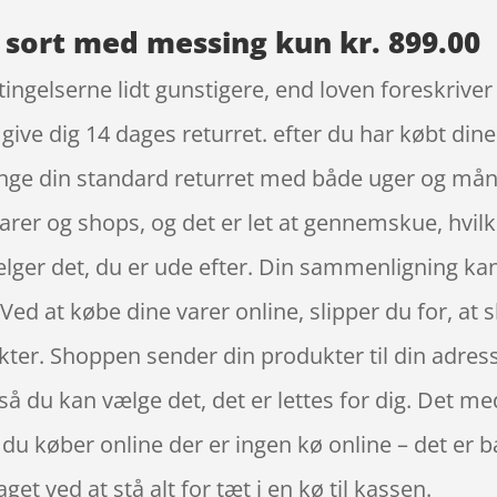
 sort med messing kun kr. 899.00
ingelserne lidt gunstigere, end loven foreskriver
ive dig 14 dages returret. efter du har købt dine
ænge din standard returret med både uger og mån
varer og shops, og det er let at gennemskue, hvilk
ælger det, du er ude efter. Din sammenligning kan
Ved at købe dine varer online, slipper du for, at s
unkter. Shoppen sender din produkter til din adre
å du kan vælge det, det er lettes for dig. Det med 
 køber online der er ingen kø online – det er bar
et ved at stå alt for tæt i en kø til kassen.