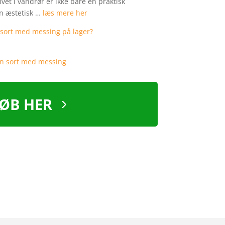
vet i vandrør er ikke bare en praktisk
en æstetisk …
læs mere her
ØB HER