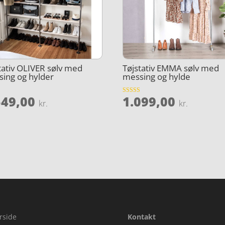
tativ OLIVER sølv med
Tøjstativ EMMA sølv med
ing og hylder
messing og hylde
549,00
1.099,00
et
Vurderet
kr.
kr.
3.7
ud af 5
rside
Kontakt