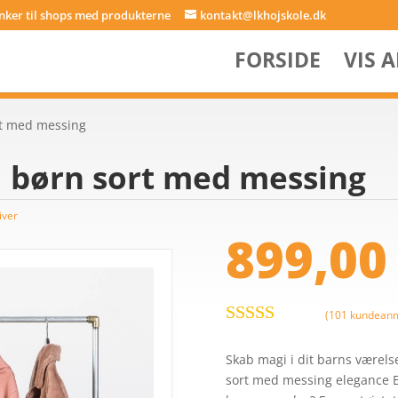
inker til shops med produkterne
kontakt@lkhojskole.dk
FORSIDE
VIS 
rt med messing
l børn sort med messing
iver
899,0
(
101
kundeanm
Bedømt
som
3.7
Skab magi i dit barns værels
ud af 5
sort med messing elegance Er
baseret