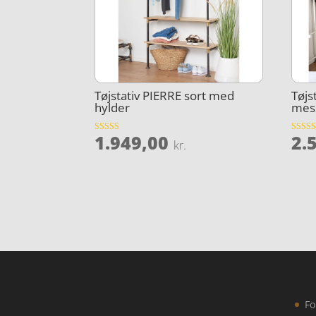
Tøjstativ PIERRE sort med
Tøjs
hylder
mess
1.949,00
2.
Vurderet
Vurder
kr.
4.1
4.6
ud af 5
ud af 5
Fo