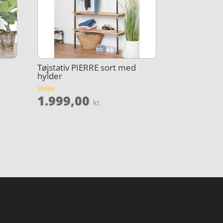
Tøjstativ PIERRE sort med
hylder
1.999,00
Vurderet
kr.
4.1
ud af 5