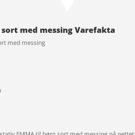
n sort med messing Varefakta
sort med messing
9
øjstativ EMMA til børn sort med messing på nettet