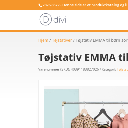
7876 8672 - Denne side er et produktkatalog og l
Hjem
/
Tøjstativer
/ Tøjstativ EMMA til børn so
Tøjstativ EMMA ti
Varenummer (SKU):
40391183827026
Kategori:
Tøjstat