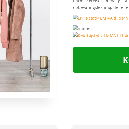
barns værelse? Emma tøjstati
på
opbevaringsløsning, det er 
kundebed
ømmelse
r
K