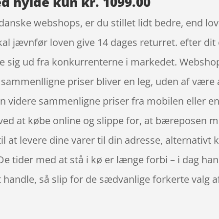
d hylde kun kr. 1099.00
anske webshops, er du stillet lidt bedre, end lov
l jævnfør loven give 14 dages returret. efter dit
lle sig ud fra konkurrenterne i markedet. Webshop
t sammenlligne priser bliver en leg, uden af være 
n videre sammenligne priser fra mobilen eller e
ed at købe online og slippe for, at bæreposen me
 at levere dine varer til din adresse, alternativt 
De tider med at stå i kø er længe forbi – i dag han
t handle, så slip for de sædvanlige forkerte valg 