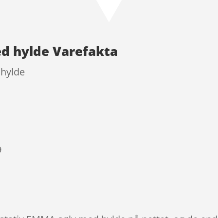
ed hylde Varefakta
 hylde
9