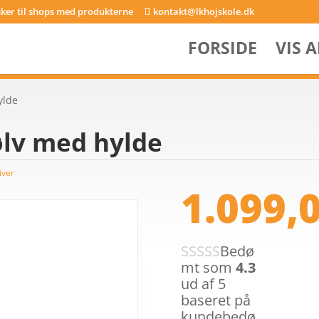
inker til shops med produkterne
kontakt@lkhojskole.dk
FORSIDE
VIS 
ylde
ølv med hylde
iver
1.099,
Bedø
mt som
4.3
ud af 5
baseret på
kundebedø