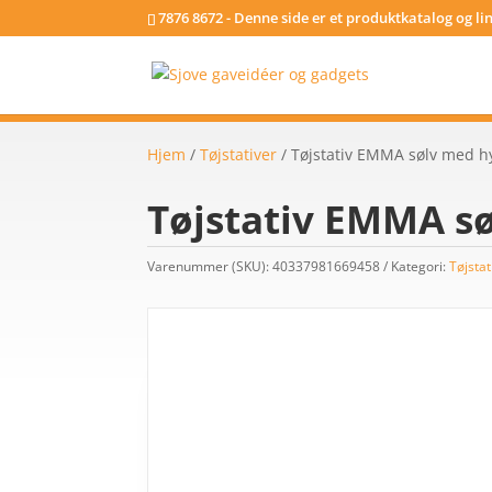
7876 8672 - Denne side er et produktkatalog og l
Hjem
/
Tøjstativer
/ Tøjstativ EMMA sølv med h
Tøjstativ EMMA s
Varenummer (SKU):
40337981669458
Kategori:
Tøjstat