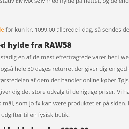
jstativ EMMA sølv med hylde på nettet, og de end
de
for kun kr. 1099.00
allerede i dag, så sendes de
ed hylde fra RAW58
stadig en af de mest eftertragtede varer her i w
 også hele 30 dages returret der giver dig en god 
 størstedelen af dem der handler online køber Tø
r dig det store udvalg til de rigtige priser. Vi 
 mål, som jo fx kan være produktet er på siden. 
dgifter til en fysisk butik.