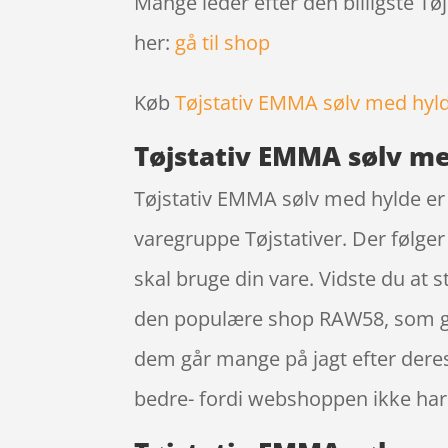
Mange leder efter den billigste Tø
her:
gå til shop
Køb
Tøjstativ EMMA sølv med hyl
Tøjstativ EMMA sølv m
Tøjstativ EMMA sølv med hylde er 
varegruppe Tøjstativer. Der følger
skal bruge din vare. Vidste du at
den populære shop RAW58, som give
dem går mange på jagt efter deres
bedre- fordi webshoppen ikke har u