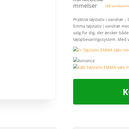
mmelser
(
88
kundeanme
Praktisk tøjstativ i vandrør 
Emma tøjstativ i vandrør med
valg for dig, der ønsker både 
tøjopbevaringssystem. Med v
K