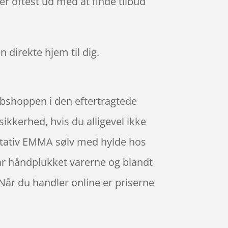
er oftest ud med at finde tilbud
n direkte hjem til dig.
ebshoppen i den eftertragtede
sikkerhed, hvis du alligevel ikke
jstativ EMMA sølv med hylde hos
har håndplukket varerne og blandt
Når du handler online er priserne