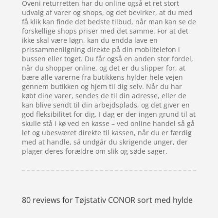
Oveni returretten har du online også et ret stort
udvalg af varer og shops, og det bevirker, at du med
få klik kan finde det bedste tilbud, når man kan se de
forskellige shops priser med det samme. For at det
ikke skal være løgn, kan du endda lave en
prissammenligning direkte på din mobiltelefon i
bussen eller toget. Du får også en anden stor fordel,
når du shopper online, og det er du slipper for, at
bære alle varerne fra butikkens hylder hele vejen
gennem butikken og hjem til dig selv. Når du har
købt dine varer, sendes de til din adresse, eller de
kan blive sendt til din arbejdsplads, og det giver en
god fleksibilitet for dig. I dag er der ingen grund til at
skulle stå i kø ved en kasse – ved online handel så gå
let og ubesværet direkte til kassen, når du er færdig
med at handle, så undgår du skrigende unger, der
plager deres forældre om slik og søde sager.
80 reviews for
Tøjstativ CONOR sort med hylde