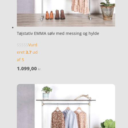
Tøjstativ EMMA sølv med messing og hylde
Vurd
eret
3.7
ud
af 5
1.099,00
kr.