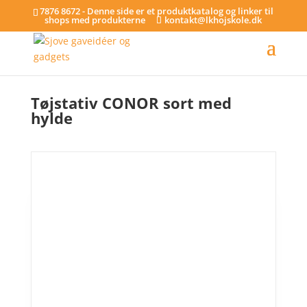
7876 8672 - Denne side er et produktkatalog og linker til
shops med produkterne
kontakt@lkhojskole.dk
Hjem
/
Tøjstativer
/ Tøjstativ CONOR sort med hylde
Tøjstativ CONOR sort med
hylde