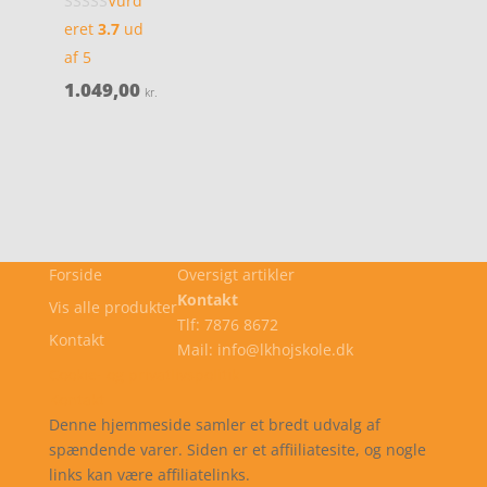
Vurd
eret
3.7
ud
af 5
1.049,00
kr.
Forside
Oversigt artikler
Kontakt
Vis alle produkter
Tlf: 7876 8672
Kontakt
Mail: info@lkhojskole.dk
Cookie- og privatlivspolitik
Kontakt
Denne hjemmeside samler et bredt udvalg af
spændende varer. Siden er et affiiliatesite, og nogle
links kan være affiliatelinks.