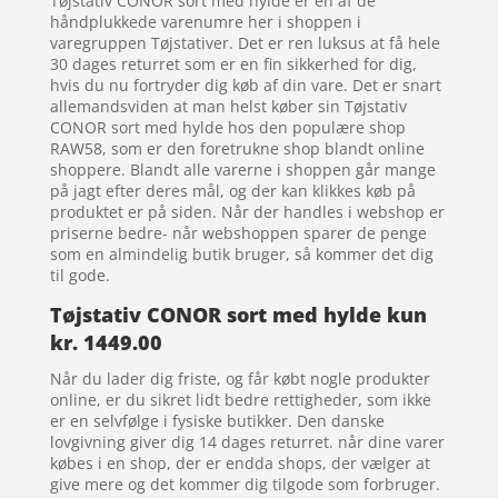
Tøjstativ CONOR sort med hylde er en af de
håndplukkede varenumre her i shoppen i
varegruppen Tøjstativer. Det er ren luksus at få hele
30 dages returret som er en fin sikkerhed for dig,
hvis du nu fortryder dig køb af din vare. Det er snart
allemandsviden at man helst køber sin Tøjstativ
CONOR sort med hylde hos den populære shop
RAW58, som er den foretrukne shop blandt online
shoppere. Blandt alle varerne i shoppen går mange
på jagt efter deres mål, og der kan klikkes køb på
produktet er på siden. Når der handles i webshop er
priserne bedre- når webshoppen sparer de penge
som en almindelig butik bruger, så kommer det dig
til gode.
Tøjstativ CONOR sort med hylde kun
kr. 1449.00
Når du lader dig friste, og får købt nogle produkter
online, er du sikret lidt bedre rettigheder, som ikke
er en selvfølge i fysiske butikker. Den danske
lovgivning giver dig 14 dages returret. når dine varer
købes i en shop, der er endda shops, der vælger at
give mere og det kommer dig tilgode som forbruger.