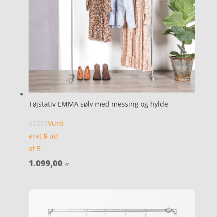
Tøjstativ EMMA sølv med messing og hylde
Vurd
eret
5
ud
af 5
1.099,00
kr.