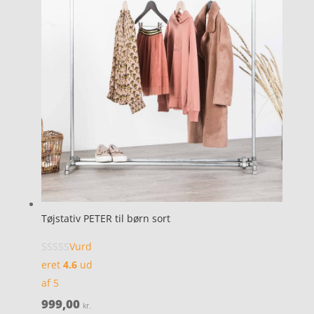
Tøjstativ PETER til børn sort
Vurd
eret
4.6
ud
af 5
999,00
kr.