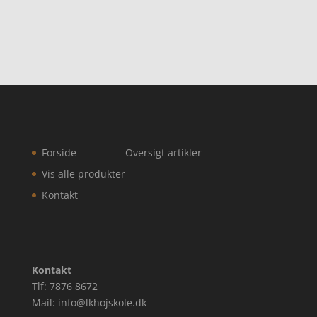
Forside
Oversigt artikler
Vis alle produkter
Kontakt
Kontakt
Tlf: 7876 8672
Mail: info@lkhojskole.dk