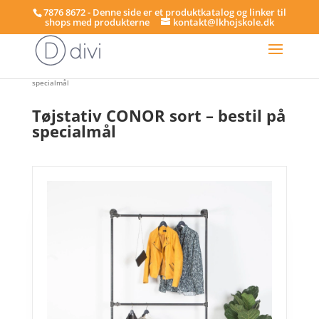
7876 8672 - Denne side er et produktkatalog og linker til
shops med produkterne
kontakt@lkhojskole.dk
Hjem
/
Tøjstativer - på specialmål
/ Tøjstativ CONOR sort – bestil på
specialmål
Tøjstativ CONOR sort – bestil på
specialmål