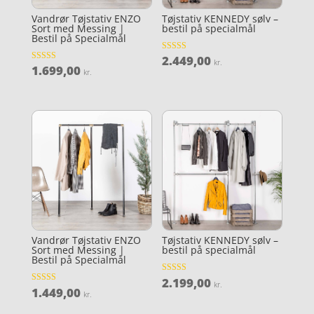
Vandrør Tøjstativ ENZO
Tøjstativ KENNEDY sølv –
Sort med Messing |
bestil på specialmål
Bestil på Specialmål
2.449,00
Vurderet
kr.
4.1
1.699,00
Vurderet
kr.
ud af 5
4.3
ud af 5
Vandrør Tøjstativ ENZO
Tøjstativ KENNEDY sølv –
Sort med Messing |
bestil på specialmål
Bestil på Specialmål
2.199,00
Vurderet
kr.
3.9
1.449,00
Vurderet
kr.
ud af 5
4.3
ud af 5