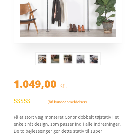
1.049,00
kr.
(
86
kundeanmeldelser)
Bedømt
som
4
ud
Få et stort væg monteret Conor dobbelt tøjstativ i et
af 5
enkelt råt design, som passer ind i alle indretninger.
baseret på
De to bøjlestænger gør dette stativ til super
kundebed