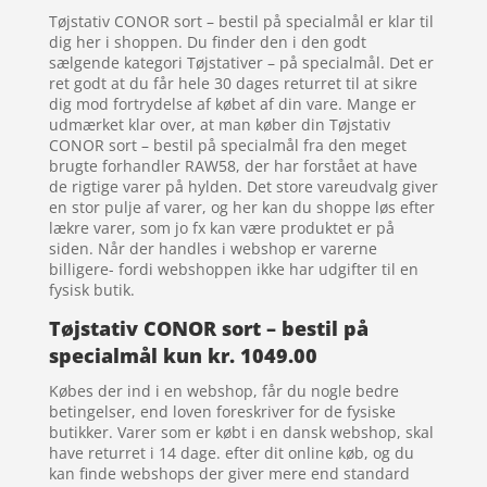
Tøjstativ CONOR sort – bestil på specialmål er klar til
dig her i shoppen. Du finder den i den godt
sælgende kategori Tøjstativer – på specialmål. Det er
ret godt at du får hele 30 dages returret til at sikre
dig mod fortrydelse af købet af din vare. Mange er
udmærket klar over, at man køber din Tøjstativ
CONOR sort – bestil på specialmål fra den meget
brugte forhandler RAW58, der har forstået at have
de rigtige varer på hylden. Det store vareudvalg giver
en stor pulje af varer, og her kan du shoppe løs efter
lækre varer, som jo fx kan være produktet er på
siden. Når der handles i webshop er varerne
billigere- fordi webshoppen ikke har udgifter til en
fysisk butik.
Tøjstativ CONOR sort – bestil på
specialmål kun kr. 1049.00
Købes der ind i en webshop, får du nogle bedre
betingelser, end loven foreskriver for de fysiske
butikker. Varer som er købt i en dansk webshop, skal
have returret i 14 dage. efter dit online køb, og du
kan finde webshops der giver mere end standard