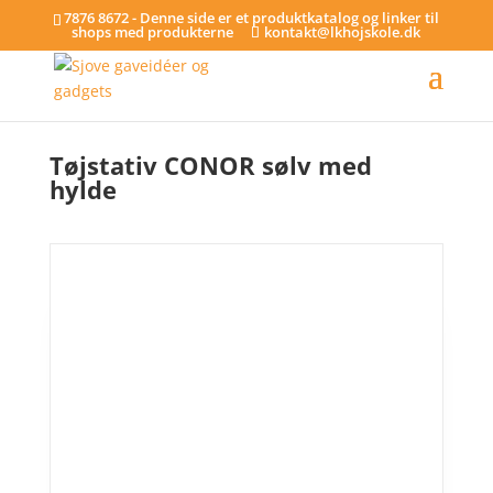
7876 8672 - Denne side er et produktkatalog og linker til
shops med produkterne
kontakt@lkhojskole.dk
Hjem
/
Tøjstativer
/ Tøjstativ CONOR sølv med hylde
Tøjstativ CONOR sølv med
hylde