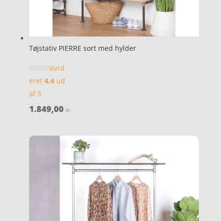
Tøjstativ PIERRE sort med hylder
Vurd
eret
4.4
ud
af 5
1.849,00
kr.