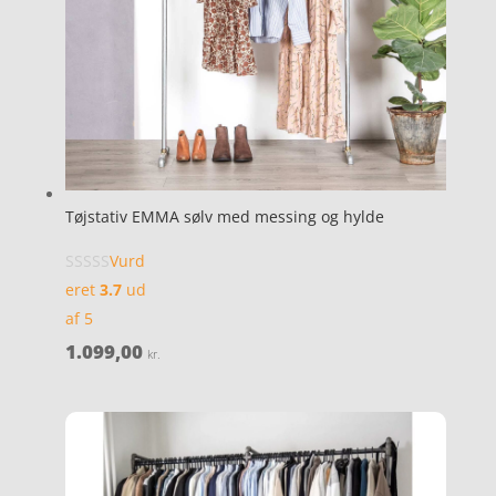
Tøjstativ EMMA sølv med messing og hylde
Vurd
eret
3.7
ud
af 5
1.099,00
kr.