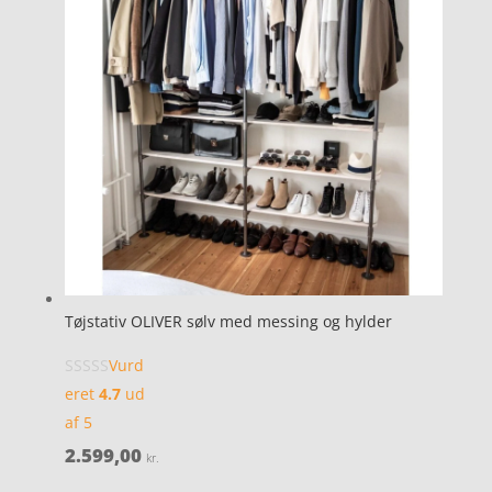
Tøjstativ OLIVER sølv med messing og hylder
Vurd
eret
4.7
ud
af 5
2.599,00
kr.