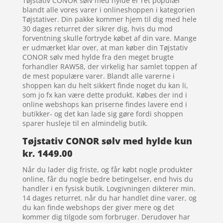
Tøjstativ CONOR sølv med hylde er ret populær
blandt alle vores varer i onlineshoppen i kategorien
Tøjstativer. Din pakke kommer hjem til dig med hele
30 dages returret der sikrer dig, hvis du mod
forventning skulle fortryde købet af din vare. Mange
er udmærket klar over, at man køber din Tøjstativ
CONOR sølv med hylde fra den meget brugte
forhandler RAW58, der virkelig har samlet toppen af
de mest populære varer. Blandt alle varerne i
shoppen kan du helt sikkert finde noget du kan li,
som jo fx kan være dette produkt. Købes der ind i
online webshops kan priserne findes lavere end i
butikker- og det kan lade sig gøre fordi shoppen
sparer husleje til en almindelig butik.
Tøjstativ CONOR sølv med hylde kun
kr. 1449.00
Når du lader dig friste, og får købt nogle produkter
online, får du nogle bedre betingelser, end hvis du
handler i en fysisk butik. Lovgivningen dikterer min.
14 dages returret. når du har handlet dine varer, og
du kan finde webshops der giver mere og det
kommer dig tilgode som forbruger. Derudover har