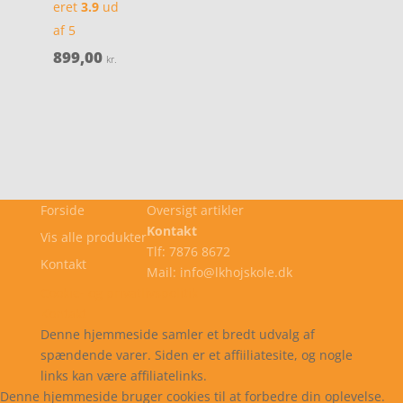
eret
3.9
ud
af 5
899,00
kr.
Forside
Oversigt artikler
Kontakt
Vis alle produkter
Tlf: 7876 8672
Kontakt
Mail: info@lkhojskole.dk
Cookie- og privatlivspolitik
Kontakt
Denne hjemmeside samler et bredt udvalg af
spændende varer. Siden er et affiiliatesite, og nogle
links kan være affiliatelinks.
Denne hjemmeside bruger cookies til at forbedre din oplevelse.