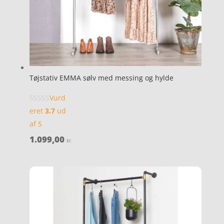
Tøjstativ EMMA sølv med messing og hylde
Vurd
eret
3.7
ud
af 5
1.099,00
kr.