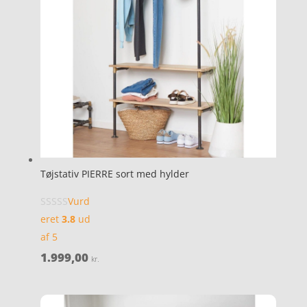
Tøjstativ PIERRE sort med hylder
Vurd
eret
3.8
ud
af 5
1.999,00
kr.