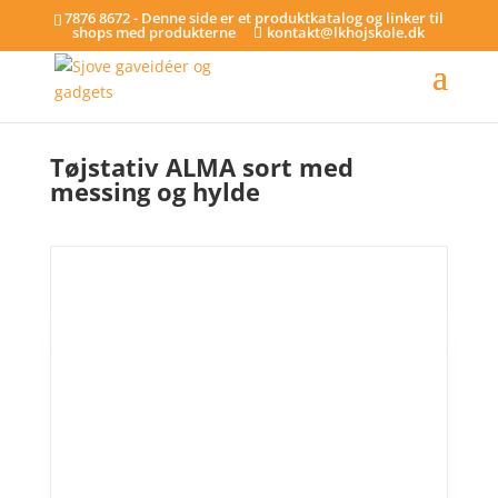
7876 8672 - Denne side er et produktkatalog og linker til
shops med produkterne
kontakt@lkhojskole.dk
Hjem
/
Tøjstativer
/ Tøjstativ ALMA sort med messing og hylde
Tøjstativ ALMA sort med
messing og hylde