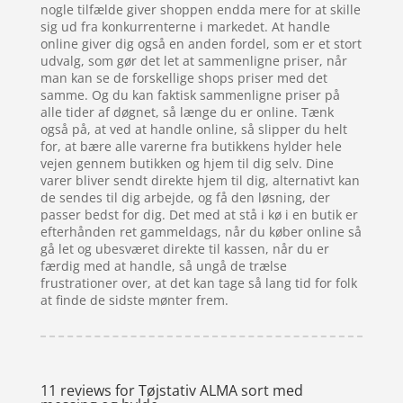
nogle tilfælde giver shoppen endda mere for at skille
sig ud fra konkurrenterne i markedet. At handle
online giver dig også en anden fordel, som er et stort
udvalg, som gør det let at sammenligne priser, når
man kan se de forskellige shops priser med det
samme. Og du kan faktisk sammenligne priser på
alle tider af døgnet, så længe du er online. Tænk
også på, at ved at handle online, så slipper du helt
for, at bære alle varerne fra butikkens hylder hele
vejen gennem butikken og hjem til dig selv. Dine
varer bliver sendt direkte hjem til dig, alternativt kan
de sendes til dig arbejde, og få den løsning, der
passer bedst for dig. Det med at stå i kø i en butik er
efterhånden ret gammeldags, når du køber online så
gå let og ubesværet direkte til kassen, når du er
færdig med at handle, så ungå de trælse
frustrationer over, at det kan tage så lang tid for folk
at finde de sidste mønter frem.
11 reviews for
Tøjstativ ALMA sort med