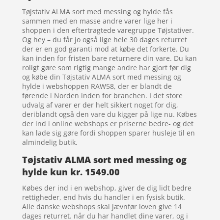
Tøjstativ ALMA sort med messing og hylde fås
sammen med en masse andre varer lige her i
shoppen i den eftertragtede varegruppe Tøjstativer.
Og hey – du får jo også lige hele 30 dages returret
der er en god garanti mod at købe det forkerte. Du
kan inden for fristen bare returnere din vare. Du kan
roligt gøre som rigtig mange andre har gjort før dig
og købe din Tøjstativ ALMA sort med messing og
hylde i webshoppen RAW58, der er blandt de
førende i Norden inden for branchen. I det store
udvalg af varer er der helt sikkert noget for dig,
deriblandt også den vare du kigger på lige nu. Købes
der ind i online webshops er priserne bedre- og det
kan lade sig gøre fordi shoppen sparer husleje til en
almindelig butik.
Tøjstativ ALMA sort med messing og
hylde kun kr. 1549.00
Købes der ind i en webshop, giver de dig lidt bedre
rettigheder, end hvis du handler i en fysisk butik.
Alle danske webshops skal jævnfør loven give 14
dages returret. når du har handlet dine varer, og i