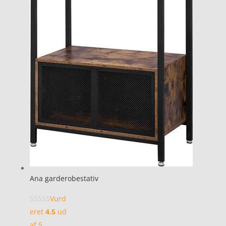
Ana garderobestativ
Vurd
eret
4.5
ud
af 5