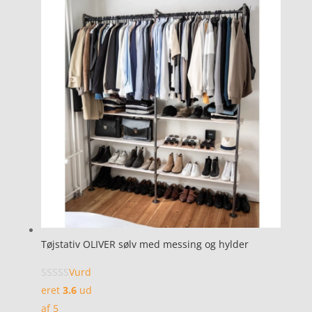
Tøjstativ OLIVER sølv med messing og hylder
Vurd
eret
3.6
ud
af 5