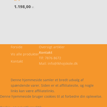
1.198,00
kr.
Forside
Oversigt artikler
Kontakt
Vis alle produkter
Tlf: 7876 8672
Kontakt
Mail: info@lkhojskole.dk
Cookie- og privatlivspolitik
Kontakt
Denne hjemmeside samler et bredt udvalg af
spændende varer. Siden er et affiiliatesite, og nogle
links kan være affiliatelinks.
Denne hjemmeside bruger cookies til at forbedre din oplevelse.
Læs mere
Cookie indstillinger
Accepter