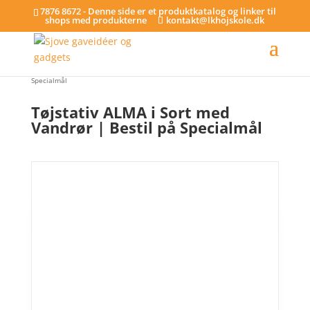
7876 8672 - Denne side er et produktkatalog og linker til
shops med produkterne
kontakt@lkhojskole.dk
Hjem
/
Tøjstativer
/ Tøjstativ ALMA i Sort med Vandrør | Bestil på
Specialmål
Tøjstativ ALMA i Sort med
Vandrør | Bestil på Specialmål