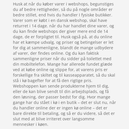
Husk at når du køber varer i webshops, begunstiges
du af bedre rettigheder, så du på nogle områder er
bedre stillet, end hvis du handler I fysiske butikker.
Varer som er købt i en dansk webshop, skal have
returret i 14 dage. når du har handlet dine varer, og
du kan finde webshops der giver mere end de 14
dage, de er forpligtet til. Husk også på, at du online
har et kæmpe udvalg, og priser og betingelser er let
for dig at sammenligne, blandt de mange udbydere
af varer, der findes online. Og du kan faktisk
sammenligne priser når du sidder på toilettet med
din mobiltelefon. Mange har allerede fundet glæde
ved at købe online og slippe for, at varens pris er
forskellige fra skiltet og til kasseapparatet, så du skal
stå i kø bagefter for at få den rigtige pris.
Webshoppen kan sende produkterne hjem til dig,
eller de kan blive sendt til din arbejdsplads, og få
den løsning, der passer bedst for dig. Hvor mange
gange har du stået i kø i en butik – det er slut nu, når
du handler online der er ingen kø online – det er
bare direkte til betaling, og så er du videre, så det er
slut med at blive irriteret over langsomme
mennesker i køen.