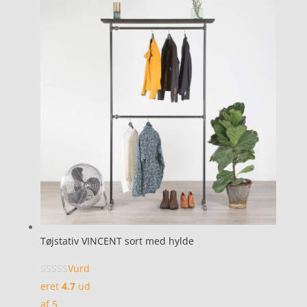
Tøjstativ VINCENT sort med hylde
Vurd
eret
4.7
ud
af 5