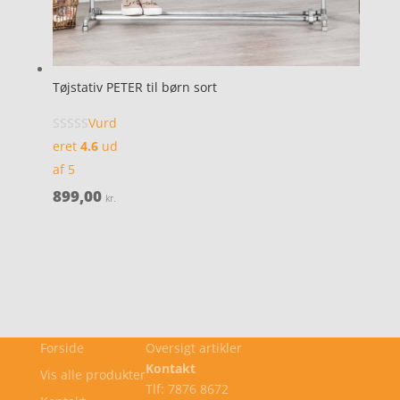
Tøjstativ PETER til børn sort
Vurd
eret
4.6
ud
af 5
899,00
kr.
Forside
Oversigt artikler
Kontakt
Vis alle produkter
Tlf: 7876 8672