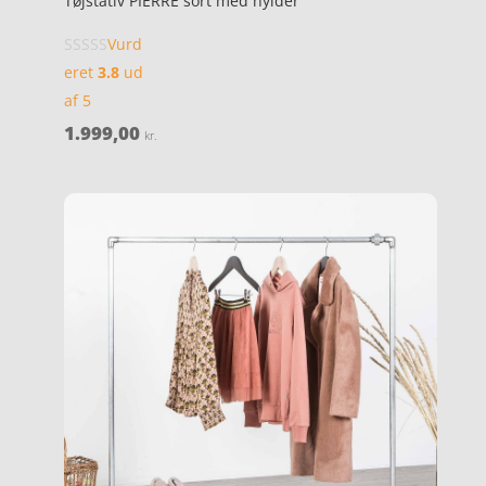
Tøjstativ PIERRE sort med hylder
Vurd
eret
3.8
ud
af 5
1.999,00
kr.