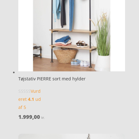
Tøjstativ PIERRE sort med hylder
Vurd
eret
4.1
ud
af 5
1.999,00
kr.