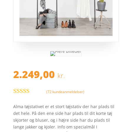
2.249,00
kr.
(
72
kundeanmeldelser)
Bedømt
som
4.2
ud
Alma tøjstativet er et stort tøjstativ der har plads til
af 5
det hele. På den ene side har plads til dit korte tøj
baseret på
skjorter og bluser, og i højre side har du plads til
kundebedø
lange jakker og kjoler. Info om specialmål I
mmelser