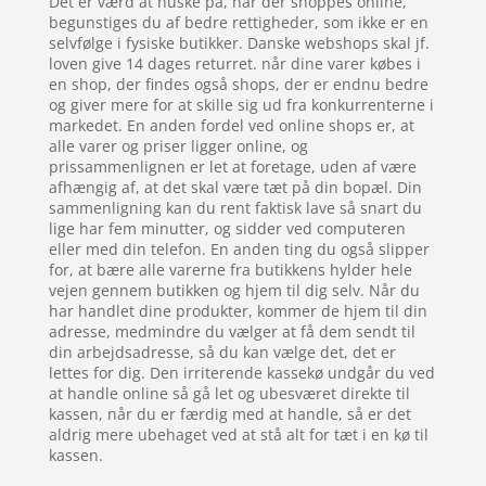
Det er værd at huske på, når der shoppes online,
begunstiges du af bedre rettigheder, som ikke er en
selvfølge i fysiske butikker. Danske webshops skal jf.
loven give 14 dages returret. når dine varer købes i
en shop, der findes også shops, der er endnu bedre
og giver mere for at skille sig ud fra konkurrenterne i
markedet. En anden fordel ved online shops er, at
alle varer og priser ligger online, og
prissammenlignen er let at foretage, uden af være
afhængig af, at det skal være tæt på din bopæl. Din
sammenligning kan du rent faktisk lave så snart du
lige har fem minutter, og sidder ved computeren
eller med din telefon. En anden ting du også slipper
for, at bære alle varerne fra butikkens hylder hele
vejen gennem butikken og hjem til dig selv. Når du
har handlet dine produkter, kommer de hjem til din
adresse, medmindre du vælger at få dem sendt til
din arbejdsadresse, så du kan vælge det, det er
lettes for dig. Den irriterende kassekø undgår du ved
at handle online så gå let og ubesværet direkte til
kassen, når du er færdig med at handle, så er det
aldrig mere ubehaget ved at stå alt for tæt i en kø til
kassen.