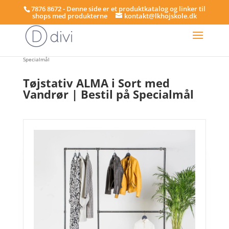
7876 8672 - Denne side er et produktkatalog og linker til
shops med produkterne
kontakt@lkhojskole.dk
Hjem
/
Tøjstativer
/ Tøjstativ ALMA i Sort med Vandrør | Bestil på
Specialmål
Tøjstativ ALMA i Sort med
Vandrør | Bestil på Specialmål