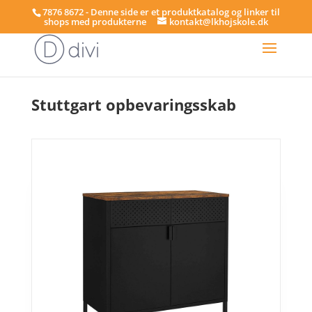
7876 8672 - Denne side er et produktkatalog og linker til
shops med produkterne
kontakt@lkhojskole.dk
Hjem
/
Gulvskabe
/ Stuttgart opbevaringsskab
Stuttgart opbevaringsskab