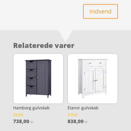
Indsend
Relaterede varer
Hamborg gulvskab
Elanor gulvskab
738,00
838,00
Vurderet
Vurderet
kr.
kr.
3.9
4.2
ud af 5
ud af 5