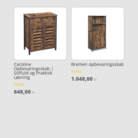
Caroline
Bremen opbevaringsskab
Opbevaringsskab |
Stilfuld og Praktisk
Løsning
1.048,00
Vurderet
kr.
3.8
ud af 5
848,00
Vurderet
kr.
3.9
ud af 5