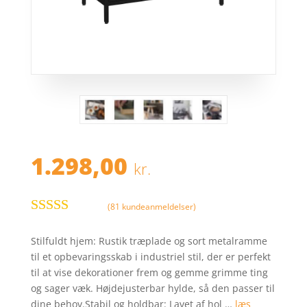
1.298,00
kr.
(
81
kundeanmeldelser)
Bedømt som
4.8
ud af 5
Stilfuldt hjem: Rustik træplade og sort metalramme
baseret på
til et opbevaringsskab i industriel stil, der er perfekt
kundebedø
til at vise dekorationer frem og gemme grimme ting
mmelser
og sager væk. Højdejusterbar hylde, så den passer til
dine behov.Stabil og holdbar: Lavet af hol …
læs