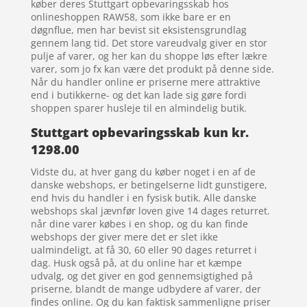
køber deres Stuttgart opbevaringsskab hos
onlineshoppen RAW58, som ikke bare er en
døgnflue, men har bevist sit eksistensgrundlag
gennem lang tid. Det store vareudvalg giver en stor
pulje af varer, og her kan du shoppe løs efter lækre
varer, som jo fx kan være det produkt på denne side.
Når du handler online er priserne mere attraktive
end i butikkerne- og det kan lade sig gøre fordi
shoppen sparer husleje til en almindelig butik.
Stuttgart opbevaringsskab kun kr.
1298.00
Vidste du, at hver gang du køber noget i en af de
danske webshops, er betingelserne lidt gunstigere,
end hvis du handler i en fysisk butik. Alle danske
webshops skal jævnfør loven give 14 dages returret.
når dine varer købes i en shop, og du kan finde
webshops der giver mere det er slet ikke
ualmindeligt, at få 30, 60 eller 90 dages returret i
dag. Husk også på, at du online har et kæmpe
udvalg, og det giver en god gennemsigtighed på
priserne, blandt de mange udbydere af varer, der
findes online. Og du kan faktisk sammenligne priser