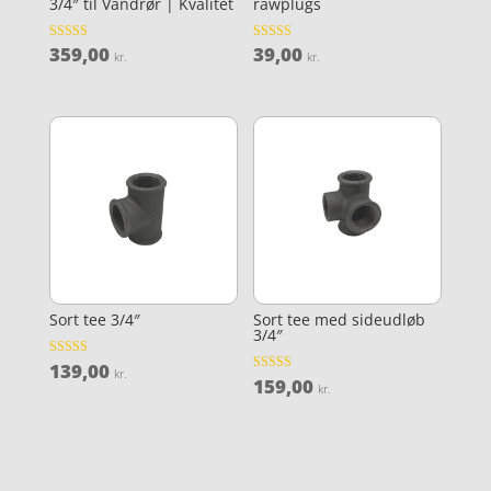
3/4″ til Vandrør | Kvalitet
rawplugs
359,00
39,00
Vurderet
Vurderet
kr.
kr.
4.8
3.8
ud af 5
ud af 5
Sort tee 3/4″
Sort tee med sideudløb
3/4″
139,00
Vurderet
kr.
3.9
159,00
Vurderet
kr.
ud af 5
4.6
ud af 5