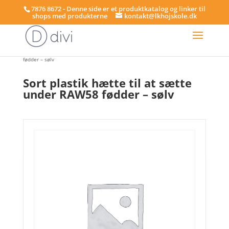
7876 8672 - Denne side er et produktkatalog og linker til
shops med produkterne
kontakt@lkhojskole.dk
Hjem
/
Rør og fittings 3/4
/ Sort plastik hætte til at sætte under RAW58
fødder – sølv
Sort plastik hætte til at sætte
under RAW58 fødder – sølv