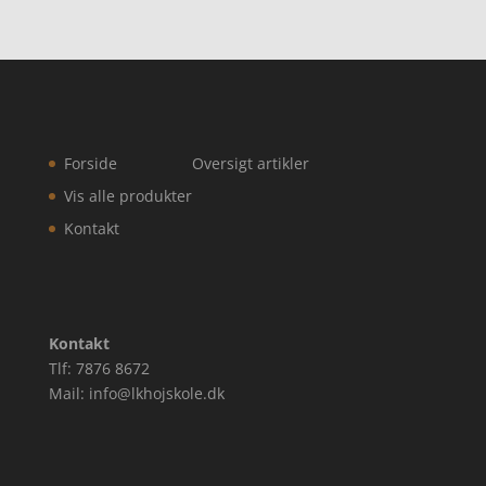
Forside
Oversigt artikler
Vis alle produkter
Kontakt
Kontakt
Tlf: 7876 8672
Mail: info@lkhojskole.dk