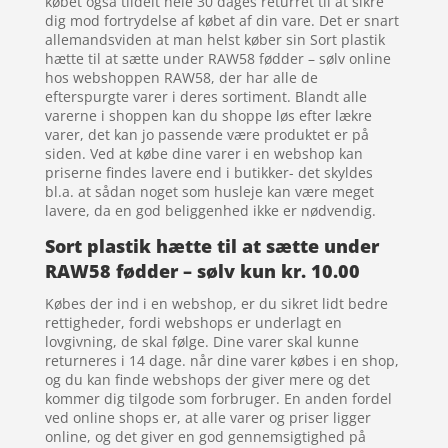
købet også tildelt hele 30 dages returret til at sikre
dig mod fortrydelse af købet af din vare. Det er snart
allemandsviden at man helst køber sin Sort plastik
hætte til at sætte under RAW58 fødder – sølv online
hos webshoppen RAW58, der har alle de
efterspurgte varer i deres sortiment. Blandt alle
varerne i shoppen kan du shoppe løs efter lækre
varer, det kan jo passende være produktet er på
siden. Ved at købe dine varer i en webshop kan
priserne findes lavere end i butikker- det skyldes
bl.a. at sådan noget som husleje kan være meget
lavere, da en god beliggenhed ikke er nødvendig.
Sort plastik hætte til at sætte under
RAW58 fødder – sølv kun kr. 10.00
Købes der ind i en webshop, er du sikret lidt bedre
rettigheder, fordi webshops er underlagt en
lovgivning, de skal følge. Dine varer skal kunne
returneres i 14 dage. når dine varer købes i en shop,
og du kan finde webshops der giver mere og det
kommer dig tilgode som forbruger. En anden fordel
ved online shops er, at alle varer og priser ligger
online, og det giver en god gennemsigtighed på