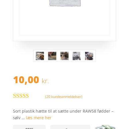
10,00
kr.
(
20
kundeanmeldelser)
Bedømt
som
4.2
ud
Sort plastik hætte til at sætte under RAW58 fødder –
af 5
sølv …
læs mere her
baseret på
kundebedø