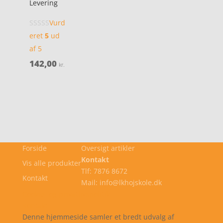
Levering
Vurd
eret
5
ud
af 5
142,00
kr.
Forside
Oversigt artikler
Kontakt
Vis alle produkter
Tlf: 7876 8672
Kontakt
Mail: info@lkhojskole.dk
Cookie- og privatlivspolitik
Kontakt
Denne hjemmeside samler et bredt udvalg af