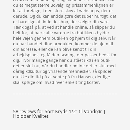
du et meget større udvalg, og prissammenlignen er
let at foretage, i den store skov af webshops, der er
derude. Og du kan endda gøre det super hurtigt, det
er bare lige at finde de shop, der sælger din vare.
Tænk også på, at ved at handle online, så slipper du
helt for, at bære alle varerne fra butikkens hylder
hele vejen gennem butikken og hjem til dig selv. Når
du har handlet dine produkter, kommer de hjem til
din adresse, eller de kan blive sendt til din
arbejdsplads, og få den løsning, der passer bedst for
dig. Hvor mange gange har du stået i kø i en butik –
det er slut nu, når du handler online det er slut med
dårlig køkultur og vrissende mennesker, så spilder
du ikke din tid på at vente på fru Hansen, der lige
skal spørge om, hvad hver enkelt ting koster.
58 reviews for
Sort Kryds 1/2" til Vandrør |
Holdbar Kvalitet