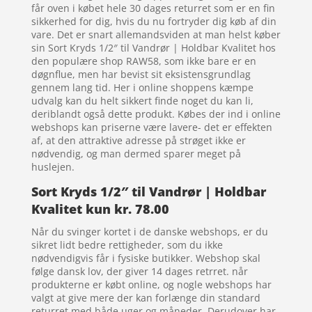
får oven i købet hele 30 dages returret som er en fin
sikkerhed for dig, hvis du nu fortryder dig køb af din
vare. Det er snart allemandsviden at man helst køber
sin Sort Kryds 1/2″ til Vandrør | Holdbar Kvalitet hos
den populære shop RAW58, som ikke bare er en
døgnflue, men har bevist sit eksistensgrundlag
gennem lang tid. Her i online shoppens kæmpe
udvalg kan du helt sikkert finde noget du kan li,
deriblandt også dette produkt. Købes der ind i online
webshops kan priserne være lavere- det er effekten
af, at den attraktive adresse på strøget ikke er
nødvendig, og man dermed sparer meget på
huslejen.
Sort Kryds 1/2″ til Vandrør | Holdbar
Kvalitet kun kr. 78.00
Når du svinger kortet i de danske webshops, er du
sikret lidt bedre rettigheder, som du ikke
nødvendigvis får i fysiske butikker. Webshop skal
følge dansk lov, der giver 14 dages retrret. når
produkterne er købt online, og nogle webshops har
valgt at give mere der kan forlænge din standard
returret med både uger og måneder. Derudover har