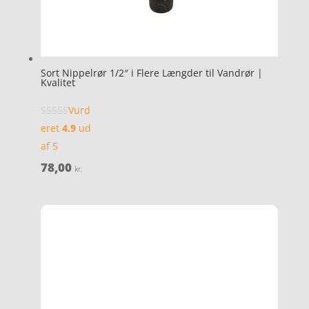
Sort Nippelrør 1/2″ i Flere Længder til Vandrør |
Kvalitet
Vurd
eret
4.9
ud
af 5
78,00
kr.