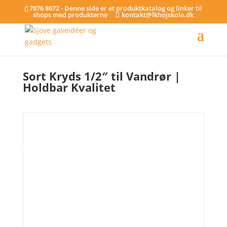
7876 8672 - Denne side er et produktkatalog og linker til
shops med produkterne
kontakt@lkhojskole.dk
Hjem
/
Rør og fittings 1/2"
/ Sort Kryds 1/2″ til Vandrør | Holdbar Kvalitet
Sort Kryds 1/2″ til Vandrør |
Holdbar Kvalitet