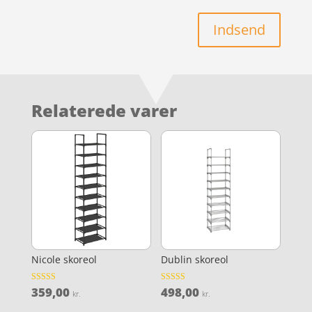
Indsend
Relaterede varer
Nicole skoreol
Dublin skoreol
359,00
498,00
Vurderet
Vurderet
kr.
kr.
4.9
4
ud af 5
ud af 5