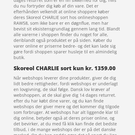
dages returret som er en fin sikkerhed for dig, hvis
du nu fortryder dig køb af din vare. Det er
efterhånden velkendt at online shoppere køber
deres Skoreol CHARLIE sort hos onlineshoppen
RAW58, som ikke bare er en døgnflue, men har
bevist sit eksistensgrundlag gennem lang tid. Blandt
alle varerne i shoppen finder du noget for alle,
deriblandt også produktet er på siden. Køber du
varer online er priserne bedre- og det kan lade sig
gøre fordi shoppen sparer husleje til en almindelig
butik.
Skoreol CHARLIE sort kun kr. 1359.00
Når webshops leverer dine produkter, giver de dig
lidt bedre rettigheder, fordi webshops er underlagt
en lovgivning, de skal følge. Dansk lov kræver af
webshoppen, at de skal give dig 14 dages returret.
efter du har købt dine varer, og du kan finde
webshops der giver mere og det kommer dig tilgode
som forbruger. At webshops har alt liggende klar til
dig online, betyder også at deres priser online, og
det bevirker, at du med få klik kan finde det bedste
tilbud, i de mange webshops der er på det danske