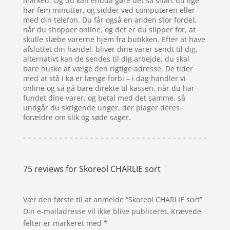
marked. Og du kan endda gøre det så snart du lige
har fem minutter, og sidder ved computeren eller
med din telefon. Du får også en anden stor fordel,
når du shopper online, og det er du slipper for, at
skulle slæbe varerne hjem fra butikken. Efter at have
afsluttet din handel, bliver dine varer sendt til dig,
alternativt kan de sendes til dig arbejde, du skal
bare huske at vælge den rigtige adresse. De tider
med at stå i kø er længe forbi – i dag handler vi
online og så gå bare direkte til kassen, når du har
fundet dine varer, og betal med det samme, så
undgår du skrigende unger, der plager deres
forældre om slik og søde sager.
75 reviews for
Skoreol CHARLIE sort
Vær den første til at anmelde “Skoreol CHARLIE sort”
Din e-mailadresse vil ikke blive publiceret.
Krævede
felter er markeret med
*