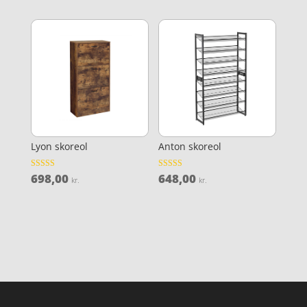
Lyon skoreol
Anton skoreol
698,00
648,00
Vurderet
Vurderet
kr.
kr.
4.4
4.1
ud af 5
ud af 5