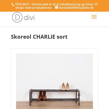
7876 8672 - Denne side er et produktkatalog og linker til
shops med produkterne
kontakt@lkhojskole.dk
Hjem
/
Skoreoler
/ Skoreol CHARLIE sort
Skoreol CHARLIE sort