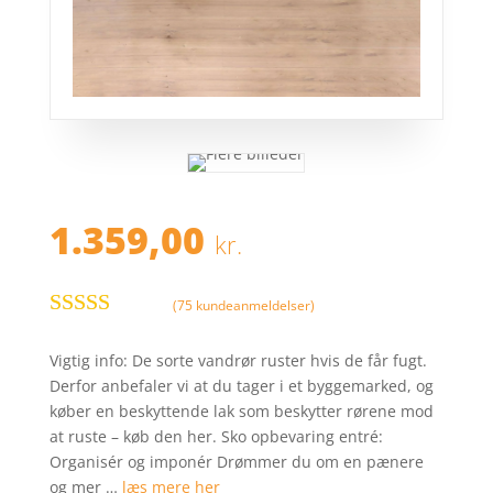
1.359,00
kr.
(
75
kundeanmeldelser)
Bedømt
som
3.9
Vigtig info: De sorte vandrør ruster hvis de får fugt.
ud af 5
Derfor anbefaler vi at du tager i et byggemarked, og
baseret på
køber en beskyttende lak som beskytter rørene mod
kundebed
at ruste – køb den her. Sko opbevaring entré:
ømmelser
Organisér og imponér Drømmer du om en pænere
og mer …
læs mere her