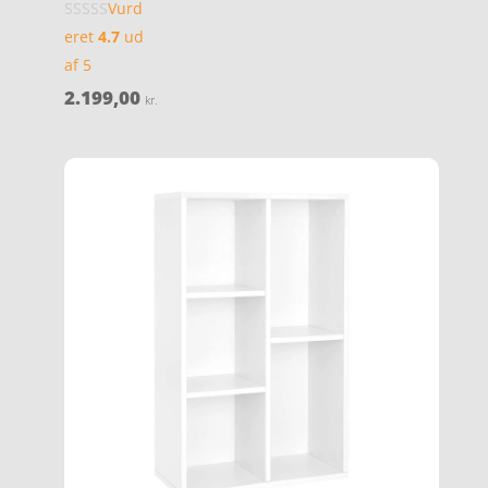
Vurd
eret
4.7
ud
af 5
2.199,00
kr.