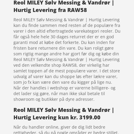
Reol MILEY Sølv Messing & Vandrør |
Hurtig Levering fra RAW58
Reol MILEY Sølv Messing & Vandrør | Hurtig Levering
kan du finde sammen med resten af de populære fra
varer i den altid eftertragtede varekategori reoler. Du
får også hele hele 30 dages returret der er en god
garanti mod at købe det forkerte. Du kan inden for
fristen bare returnere din vare. Du kan roligt gøre
som rigtig mange andre har gjort før dig og købe din
Reol MILEY Sølv Messing & Vandrør | Hurtig Levering
ved den velkendte shop RAW58, der virkelig har
samlet toppen af de mest populære varer. I det store
udvalg af varer kan du shoppe løs efter lækre varer,
som jo fx kan være den vare du kigger på lige nu.
Når der handles i webshop er varerne billigere- og
det lader sig gøre, når man ikke skal betale til
showroom og butikker på dyre adresser.
Reol MILEY Sølv Messing & Vandrør |
Hurtig Levering kun kr. 3199.00
Når du handler online, giver de dig lidt bedre
rettigheder, så du på nogle områder er bedre stillet,