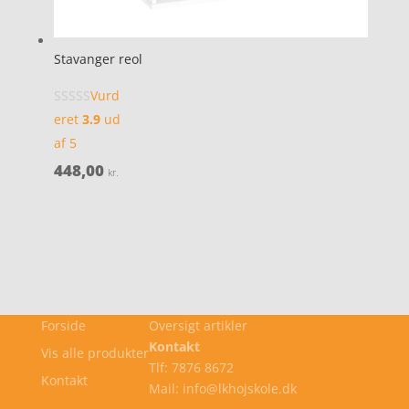
Stavanger reol
Vurd
eret
3.9
ud
af 5
448,00
kr.
Forside
Oversigt artikler
Kontakt
Vis alle produkter
Tlf: 7876 8672
Kontakt
Mail: info@lkhojskole.dk