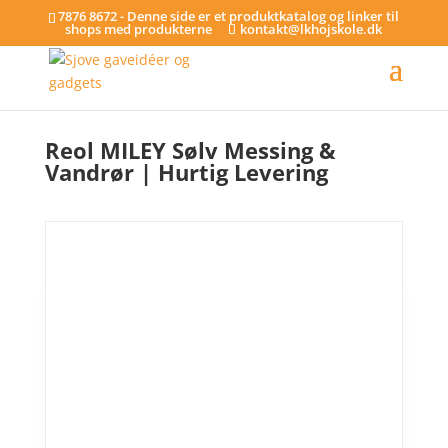
7876 8672 - Denne side er et produktkatalog og linker til
shops med produkterne
kontakt@lkhojskole.dk
Hjem
/
Reoler
/ Reol MILEY Sølv Messing & Vandrør | Hurtig Levering
Reol MILEY Sølv Messing &
Vandrør | Hurtig Levering