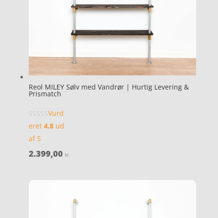
Reol MILEY Sølv med Vandrør | Hurtig Levering &
Prismatch
Vurd
eret
4.8
ud
af 5
2.399,00
kr.