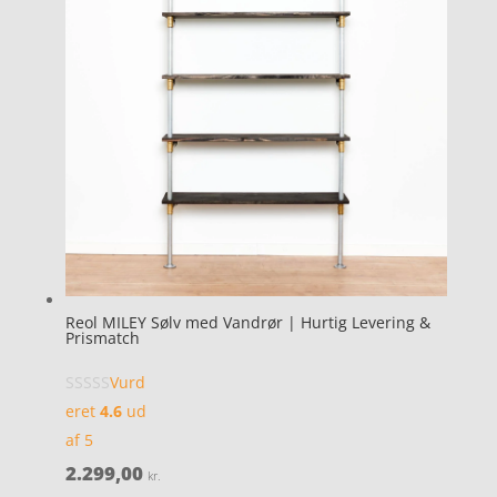
Reol MILEY Sølv med Vandrør | Hurtig Levering &
Prismatch
Vurd
eret
4.6
ud
af 5
2.299,00
kr.