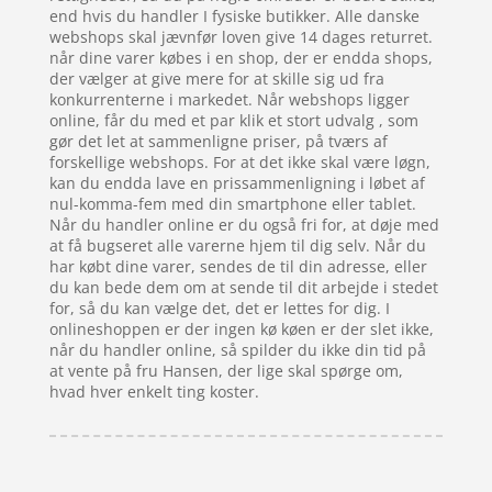
end hvis du handler I fysiske butikker. Alle danske
webshops skal jævnfør loven give 14 dages returret.
når dine varer købes i en shop, der er endda shops,
der vælger at give mere for at skille sig ud fra
konkurrenterne i markedet. Når webshops ligger
online, får du med et par klik et stort udvalg , som
gør det let at sammenligne priser, på tværs af
forskellige webshops. For at det ikke skal være løgn,
kan du endda lave en prissammenligning i løbet af
nul-komma-fem med din smartphone eller tablet.
Når du handler online er du også fri for, at døje med
at få bugseret alle varerne hjem til dig selv. Når du
har købt dine varer, sendes de til din adresse, eller
du kan bede dem om at sende til dit arbejde i stedet
for, så du kan vælge det, det er lettes for dig. I
onlineshoppen er der ingen kø køen er der slet ikke,
når du handler online, så spilder du ikke din tid på
at vente på fru Hansen, der lige skal spørge om,
hvad hver enkelt ting koster.