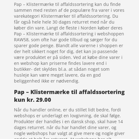
Pap – Klistermærke til affaldssortering kan du finde
sammen med resten af de populære fra varer i vores
varekategori Klistermærker til affaldssortering. Du
får også hele hele 30 dages returret med når du
køber din vare. Langt de fleste i Norden køber deres
Pap – Klistermærke til affaldssortering i webshoppen
RAW58, som ofte har gode tilbud og sørger for du
sparer gode penge. Blandt alle varerne i shoppen er
der helt sikkert noget for dig, det kan jo passende
være produktet er på siden. Ved at købe dine varer i
en webshop kan priserne findes lavere end i
butikker- det skyldes bl.a. at sådan noget som
husleje kan være meget lavere, da en god
beliggenhed ikke er nødvendig.
Pap – Klistermærke til affaldssortering
kun kr. 29.00
Når du handler online, er du stillet lidt bedre, fordi
webshops er underlagt en lovgivning, de skal følge.
Produkter der handles i en dansk shop, skal have 14
dages returret. når du har handlet dine varer, og
nogle webshops har valgt at give mere og nogle giver