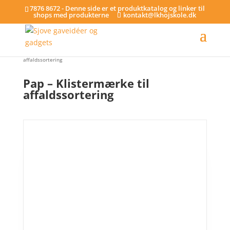
7876 8672 - Denne side er et produktkatalog og linker til
shops med produkterne
kontakt@lkhojskole.dk
Hjem
/
Klistermærker til affaldssortering
/ Pap – Klistermærke til
affaldssortering
Pap – Klistermærke til
affaldssortering