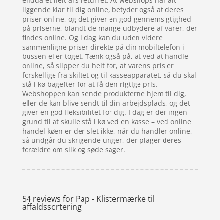
endda et helt års returret. At webshops har alt
liggende klar til dig online, betyder også at deres
priser online, og det giver en god gennemsigtighed
på priserne, blandt de mange udbydere af varer, der
findes online. Og i dag kan du uden videre
sammenligne priser direkte på din mobiltelefon i
bussen eller toget. Tænk også på, at ved at handle
online, så slipper du helt for, at varens pris er
forskellige fra skiltet og til kasseapparatet, så du skal
stå i kø bagefter for at få den rigtige pris.
Webshoppen kan sende produkterne hjem til dig,
eller de kan blive sendt til din arbejdsplads, og det
giver en god fleksibilitet for dig. I dag er der ingen
grund til at skulle stå i kø ved en kasse – ved online
handel køen er der slet ikke, når du handler online,
så undgår du skrigende unger, der plager deres
forældre om slik og søde sager.
54 reviews for
Pap - Klistermærke til
affaldssortering