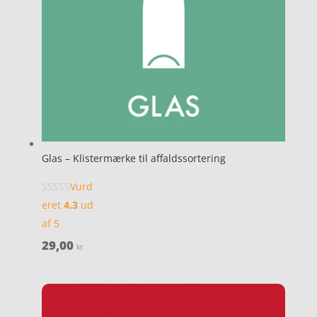
Glas – Klistermærke til affaldssortering
Vurd
eret
4.3
ud
af 5
29,00
kr.