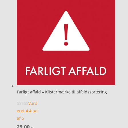
Farligt affald – Klistermærke til affaldssortering
Vurd
eret
4.4
ud
af 5
29,00
kr.