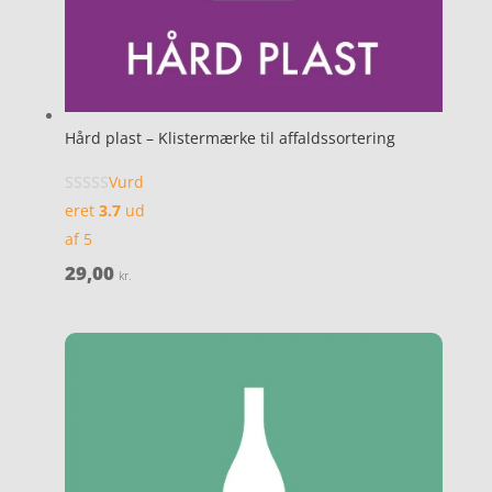
Hård plast – Klistermærke til affaldssortering
Vurd
eret
3.7
ud
af 5
29,00
kr.