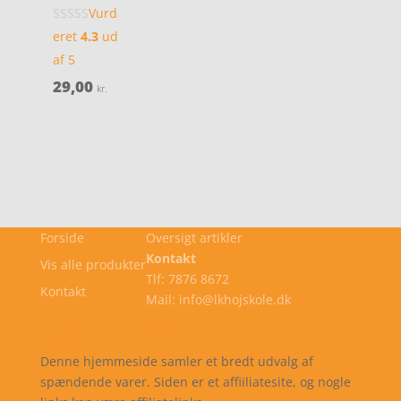
Vurd
eret
4.3
ud
af 5
29,00
kr.
Forside
Oversigt artikler
Kontakt
Vis alle produkter
Tlf: 7876 8672
Kontakt
Mail: info@lkhojskole.dk
Cookie- og privatlivspolitik
Kontakt
Denne hjemmeside samler et bredt udvalg af
spændende varer. Siden er et affiiliatesite, og nogle