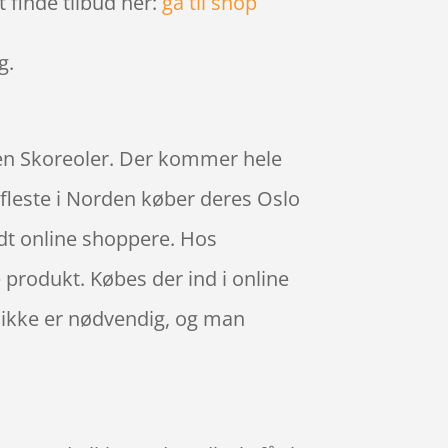
 finde tilbud her:
gå til shop
ig.
rien Skoreoler. Der kommer hele
e fleste i Norden køber deres Oslo
dt online shoppere. Hos
 produkt. Købes der ind i online
t ikke er nødvendig, og man