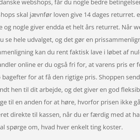
danske webshops, får du nogle bedre betingelser
hops skal jævnfør loven give 14 dages returret. ef
 og nogle giver endda et helt års returret. Når 
u se hele udvalget, og det gør en prissammenligni
menligning kan du rent faktisk lave i løbet af 
ler online er du også fri for, at varens pris er for
 bagefter for at få den rigtige pris. Shoppen send
dt hen til dit arbejde, og det giver en god fleksibi
ge til en anden for at høre, hvorfor prisen ikke går
et direkte til kassen, når du er færdig med at han
kal spørge om, hvad hver enkelt ting koster.