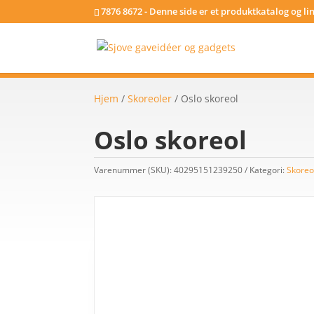
7876 8672 - Denne side er et produktkatalog og l
Hjem
/
Skoreoler
/ Oslo skoreol
Oslo skoreol
Varenummer (SKU):
40295151239250
Kategori:
Skoreo