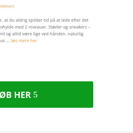
ldelser)
r, at du aldrig spilder tid på at lede efter det
ohylde med 2 niveauer. Støvler og sneakers –
ænt og altid være lige ved hånden. naturlig
bus …
læs mere her
ØB HER