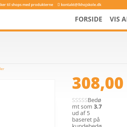
inker til shops med produkterne
kontakt@lkhojskole.dk
FORSIDE
VIS 
ler
308,0
Bedø
mt som
3.7
ud af 5
baseret på
kundebedø