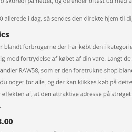
lo skoreol på nettet, og de ender oftest ud med at
00
allerede i dag, så sendes den direkte hjem til d
ics
er blandt forbrugerne der har købt den i katego
 dig mod fortrydelse af købet af din vare. Langt d
handler RAW58, som er den foretrukne shop blan
 noget for alle, og der kan klikkes køb på dette
effekten af, at den attraktive adresse på strøge
.
8.00