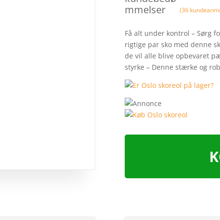
mmelser
(
36
kundeanme
Få alt under kontrol – Sørg fo
rigtige par sko med denne sk
de vil alle blive opbevaret p
styrke – Denne stærke og ro
K