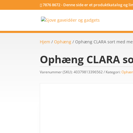
7876 8672 - Denne side er et produktkatalog og l
Hjem
/
Ophæng
/ Ophæng CLARA sort med me
Ophæng CLARA so
Varenummer (SKU):
40379813396562
Kategori:
Ophæ