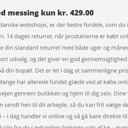
 messing kun kr. 429.00
danske webshops, er der bedre fordele, som du ik
in. 14 dages returret. når produkterne er købt on
e din standard returret med både uger og månede
tort udvalg, og det giver en god gennemsigtighed
på din bopæl. Det er let i dag at sammenligne pris
Mange har allerede fundet glæde ved at købe onlin
vejen gennem butikken og hjem til dig selv. Dine v
em sendt hen til dit arbejde, så du kan frit vælge d
i – i dag handler vi online og så gå bare direkte t
 slip for de sædvanlige forkerte valg af kø – ma