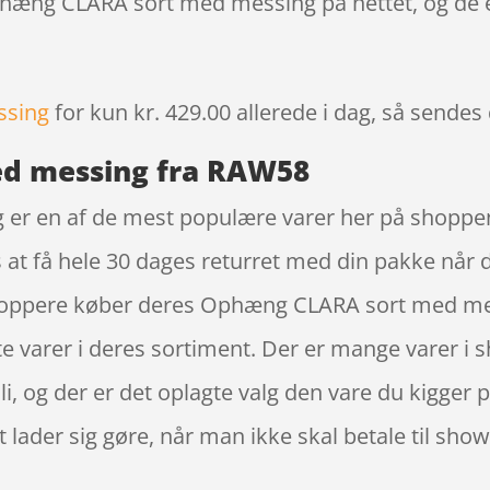
Ophæng CLARA sort med messing på nettet, og de 
ssing
for kun kr. 429.00
allerede i dag, så sendes 
d messing fra RAW58
 en af de mest populære varer her på shoppen i
at få hele 30 dages returret med din pakke når d
shoppere køber deres Ophæng CLARA sort med me
e varer i deres sortiment. Der er mange varer i 
li, og der er det oplagte valg den vare du kigger p
lader sig gøre, når man ikke skal betale til sh