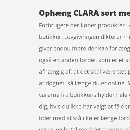
Ophæng CLARA sort med
Forbrugere der køber produkter i 
butikker. Lovgivningen dikterer m
giver endnu mere der kan forlæng
også en anden fordel, som er et s
afhængig af, at det skal være tæt 
af døgnet, så længe du er online. 
varerne fra butikkens hylder hele 
dig, hvis du ikke har valgt at få d
tider med at stå i kø er længe forb
varer, og betal med det samme, så