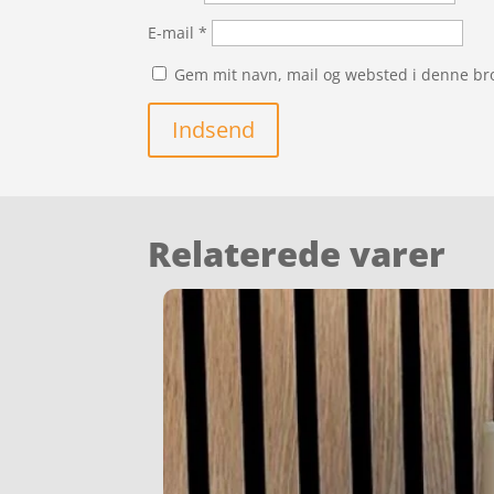
E-mail
*
Gem mit navn, mail og websted i denne br
Indsend
Relaterede varer