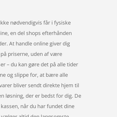
ke nødvendigvis får i fysiske
line, en del shops efterhånden
r. At handle online giver dig
 på priserne, uden af være
er – du kan gøre det på alle tider
e og slippe for, at bære alle
arer bliver sendt direkte hjem til
en løsning, der er bedst for dig. De
il kassen, når du har fundet dine
n vælger altid den langsomste.