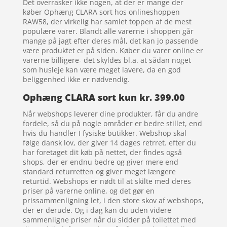
Det overrasker ikke nogen, at der er mange der
køber Ophæng CLARA sort hos onlineshoppen
RAW58, der virkelig har samlet toppen af de mest
populære varer. Blandt alle varerne i shoppen går
mange på jagt efter deres mål, det kan jo passende
være produktet er på siden. Køber du varer online er
varerne billigere- det skyldes bl.a. at sådan noget
som husleje kan være meget lavere, da en god
beliggenhed ikke er nødvendig.
Ophæng CLARA sort kun kr. 399.00
Når webshops leverer dine produkter, får du andre
fordele, så du på nogle områder er bedre stillet, end
hvis du handler I fysiske butikker. Webshop skal
følge dansk lov, der giver 14 dages retrret. efter du
har foretaget dit køb på nettet, der findes også
shops, der er endnu bedre og giver mere end
standard returretten og giver meget længere
returtid. Webshops er nødt til at skilte med deres
priser på varerne online, og det gør en
prissammenligning let, i den store skov af webshops,
der er derude. Og i dag kan du uden videre
sammenligne priser når du sidder på toilettet med