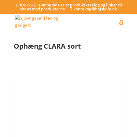
7876 8672 - Denne side er et produktkatalog og linker til
shops med produkterne
kontakt@lkhojskole.dk
Hjem
/
Ophæng
/ Ophæng CLARA sort
Ophæng CLARA sort