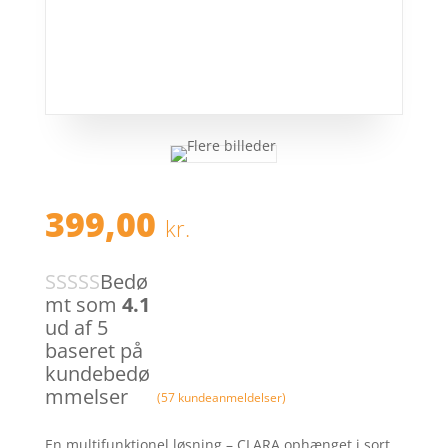
399,00
kr.
Bedø
mt som
4.1
ud af 5
baseret på
kundebedø
mmelser
(
57
kundeanmeldelser)
En multifunktionel løsning – CLARA ophænget i sort