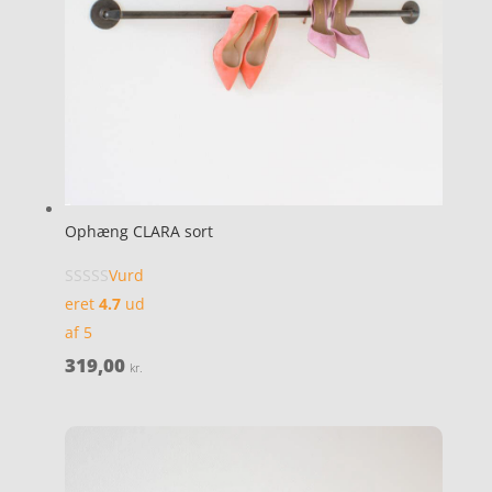
Ophæng CLARA sort
Vurd
eret
4.7
ud
af 5
319,00
kr.