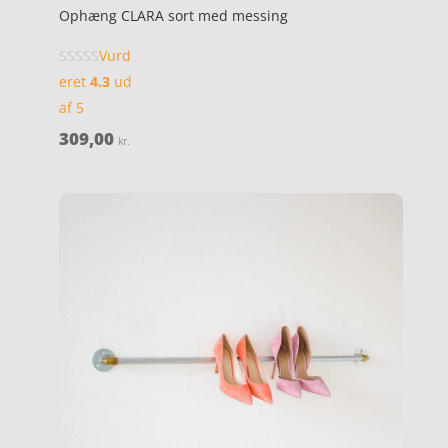
Ophæng CLARA sort med messing
Vurd
eret
4.3
ud
af 5
309,00
kr.