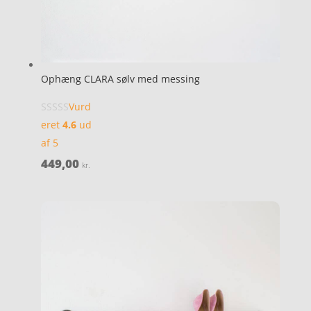
Ophæng CLARA sølv med messing
Vurd
eret
4.6
ud
af 5
449,00
kr.