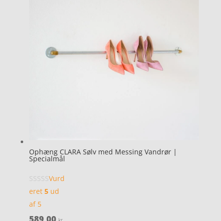
Ophæng CLARA Sølv med Messing Vandrør |
Specialmål
Vurd
eret
5
ud
af 5
589,00
kr.