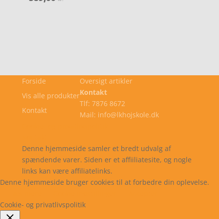
Forside
Oversigt artikler
Kontakt
Vis alle produkter
Tlf: 7876 8672
Kontakt
Mail: info@lkhojskole.dk
Cookie- og privatlivspolitik
Kontakt
Denne hjemmeside samler et bredt udvalg af
spændende varer. Siden er et affiiliatesite, og nogle
links kan være affiliatelinks.
Denne hjemmeside bruger cookies til at forbedre din oplevelse.
Læs mere
Cookie indstillinger
Accepter
Cookie- og privatlivspolitik