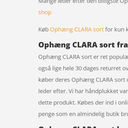
Mange leder efter den billigste O
shop
Køb
Ophæng CLARA sort
for kun 
Ophæng CLARA sort fr
Ophæng CLARA sort er ret populær 
også lige hele 30 dages returret o
køber deres Ophæng CLARA sort on
leder efter. Vi har håndplukket va
dette produkt. Købes der ind i on
penge som en almindelig butik bru