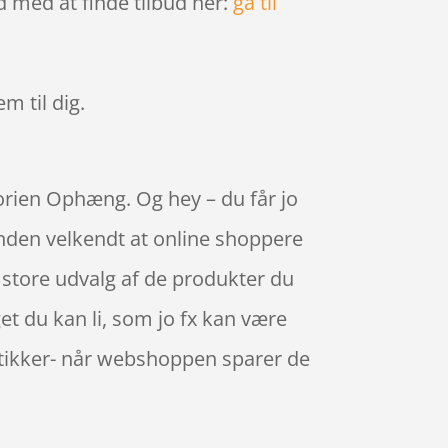
d med at finde tilbud her:
gå til
em til dig.
orien Ophæng. Og hey – du får jo
hånden velkendt at online shoppere
store udvalg af de produkter du
et du kan li, som jo fx kan være
butikker- når webshoppen sparer de