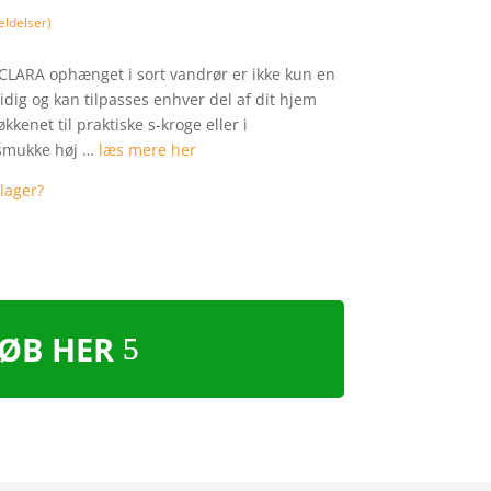
ldelser)
 CLARA ophænget i sort vandrør er ikke kun en
idig og kan tilpasses enhver del af dit hjem
kkenet til praktiske s-kroge eller i
e smukke høj …
læs mere her
ØB HER