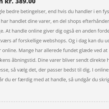
 kr. 389.00
le bedre betingelser, end hvis du handler i en fy
du har handlet dine varer, en del shops efterhån
ge. At handle online giver dig også en anden ford
 tværs af forskellige webshops. Og i dag kan du 
er online. Mange har allerede fundet glæde ved at 
kkens åbningstid. Dine varer bliver sendt direkte
sse, så vælg det, der passer bedst til dig. I onli
når du er færdig med at handle, så undgår du skr