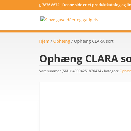
7876 8672 - Denne side er et produktkatalog og l
Hjem
/
Ophæng
/ Ophæng CLARA sort
Ophæng CLARA so
Varenummer (SKU):
40094251876434
Kategori:
Ophæ