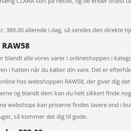
phæng CLARA sort på nettet, og de ender oftest u
kr. 389.00
allerede i dag, så sendes den direkte hj
a RAW58
blandt alle vores varer i onlineshoppen i kateg
ven i hatten når du køber din vare. Det er efter
line hos webshoppen RAW58, der giver dig det 
rerne og blandt dem kan du helt sikkert finde nog
line webshops kan priserne findes lavere end i 
ger, så kommer det dig til gode.