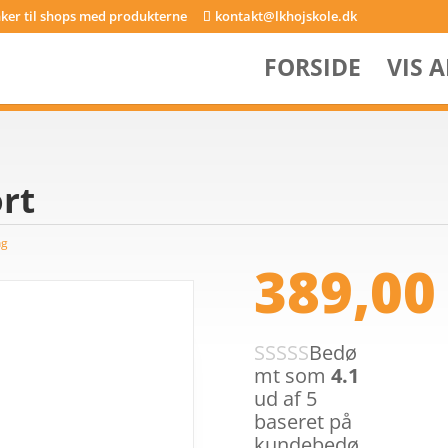
inker til shops med produkterne
kontakt@lkhojskole.dk
FORSIDE
VIS 
rt
ng
389,0
Bedø
mt som
4.1
ud af 5
baseret på
kundebedø