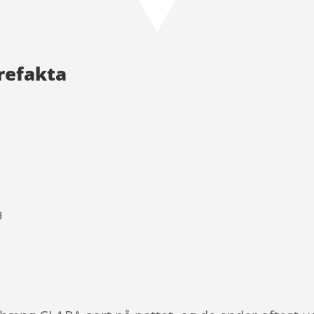
refakta
9