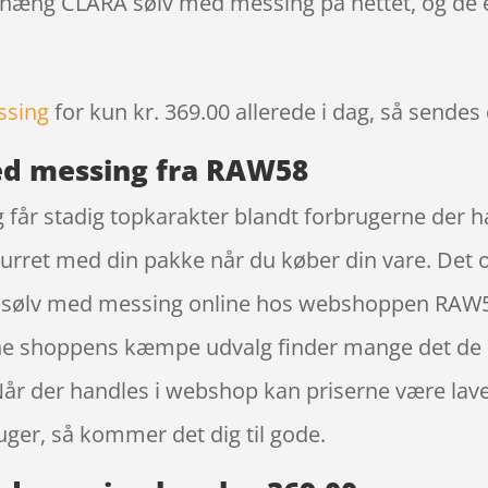
Ophæng CLARA sølv med messing på nettet, og de 
ssing
for kun kr. 369.00
allerede i dag, så sendes 
d messing fra RAW58
r stadig topkarakter blandt forbrugerne der h
turret med din pakke når du køber din vare. Det o
lv med messing online hos webshoppen RAW58, 
line shoppens kæmpe udvalg finder mange det de l
 Når der handles i webshop kan priserne være la
ger, så kommer det dig til gode.