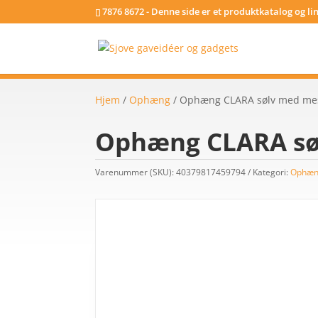
7876 8672 - Denne side er et produktkatalog og l
Hjem
/
Ophæng
/ Ophæng CLARA sølv med me
Ophæng CLARA sø
Varenummer (SKU):
40379817459794
Kategori:
Ophæ