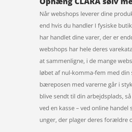
Ophæng CLARA sølv med
Når webshops leverer dine produkte
end hvis du handler I fysiske buti
har handlet dine varer, der er end
webshops har hele deres varekatalo
at sammenligne, i de mange websh
løbet af nul-komma-fem med din sm
bæreposen med varerne går i stykke
blive sendt til din arbejdsplads, så
ved en kasse – ved online handel s
unger, der plager deres forældre 