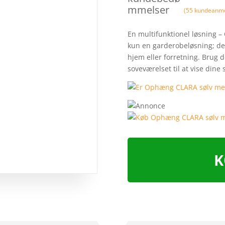
mmelser
(
55
kundeanme
En multifunktionel løsning 
kun en garderobeløsning; den 
hjem eller forretning. Brug de
soveværelset til at vise din
K