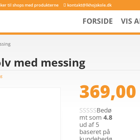
inker til shops med produkterne
kontakt@lkhojskole.dk
FORSIDE
VIS 
ssing
lv med messing
ng
369,0
Bedø
mt som
4.8
ud af 5
baseret på
kundebedø