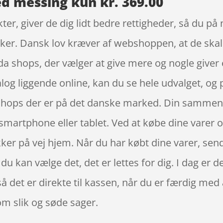
 messing kun kr. 369.00
r, giver de dig lidt bedre rettigheder, så du på 
kker. Dansk lov kræver af webshoppen, at de skal 
da shops, der vælger at give mere og nogle giver 
g liggende online, kan du se hele udvalget, og pr
ops der er på det danske marked. Din sammenlig
artphone eller tablet. Ved at købe dine varer onl
r på vej hjem. Når du har købt dine varer, sende
 du kan vælge det, det er lettes for dig. I dag er de
å det er direkte til kassen, når du er færdig med
om slik og søde sager.