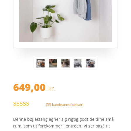
649,00
kr.
(
55
kundeanmeldelser)
Bedømt
som
4.4
ud
Denne bøjlestang egner sig rigtig godt de dine små
af 5 baseret
rum, som tit forekommer i entreen. Vi ser også tit
på