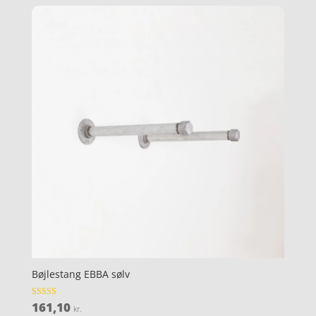
Bøjlestang EBBA sølv
161,10
Vurderet
kr.
4.1