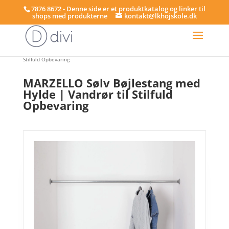
7876 8672 - Denne side er et produktkatalog og linker til
shops med produkterne
kontakt@lkhojskole.dk
Hjem
/
Bøjlestænger
/ MARZELLO Sølv Bøjlestang med Hylde | Vandrør til
Stilfuld Opbevaring
MARZELLO Sølv Bøjlestang med
Hylde | Vandrør til Stilfuld
Opbevaring