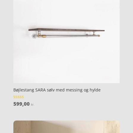
Bøjlestang SARA sølv med messing og hylde
599,00
Vurderet
kr.
4.7
ud af 5