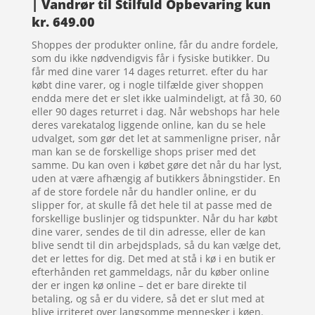
| Vandrør til Stilfuld Opbevaring kun
kr. 649.00
Shoppes der produkter online, får du andre fordele,
som du ikke nødvendigvis får i fysiske butikker. Du
får med dine varer 14 dages returret. efter du har
købt dine varer, og i nogle tilfælde giver shoppen
endda mere det er slet ikke ualmindeligt, at få 30, 60
eller 90 dages returret i dag. Når webshops har hele
deres varekatalog liggende online, kan du se hele
udvalget, som gør det let at sammenligne priser, når
man kan se de forskellige shops priser med det
samme. Du kan oven i købet gøre det når du har lyst,
uden at være afhængig af butikkers åbningstider. En
af de store fordele når du handler online, er du
slipper for, at skulle få det hele til at passe med de
forskellige buslinjer og tidspunkter. Når du har købt
dine varer, sendes de til din adresse, eller de kan
blive sendt til din arbejdsplads, så du kan vælge det,
det er lettes for dig. Det med at stå i kø i en butik er
efterhånden ret gammeldags, når du køber online
der er ingen kø online – det er bare direkte til
betaling, og så er du videre, så det er slut med at
blive irriteret over langsomme mennesker i køen.