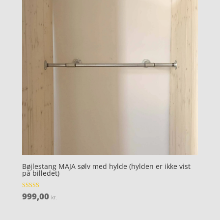
Bøjlestang MAJA sølv med hylde (hylden er ikke vist
på billedet)
999,00
Vurderet
kr.
4.3
ud af 5