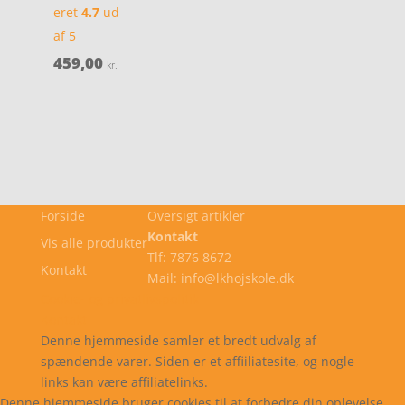
eret
4.7
ud
af 5
459,00
kr.
Forside
Oversigt artikler
Kontakt
Vis alle produkter
Tlf: 7876 8672
Kontakt
Mail: info@lkhojskole.dk
Cookie- og privatlivspolitik
Kontakt
Denne hjemmeside samler et bredt udvalg af
spændende varer. Siden er et affiiliatesite, og nogle
links kan være affiliatelinks.
Denne hjemmeside bruger cookies til at forbedre din oplevelse.