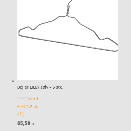
Bøjler LILLY sølv – 5 stk.
Vurd
eret
4.7
ud
af 5
85,50
kr.