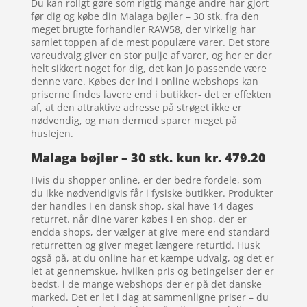
Du kan roligt gøre som rigtig mange andre har gjort
før dig og købe din Malaga bøjler – 30 stk. fra den
meget brugte forhandler RAW58, der virkelig har
samlet toppen af de mest populære varer. Det store
vareudvalg giver en stor pulje af varer, og her er der
helt sikkert noget for dig, det kan jo passende være
denne vare. Købes der ind i online webshops kan
priserne findes lavere end i butikker- det er effekten
af, at den attraktive adresse på strøget ikke er
nødvendig, og man dermed sparer meget på
huslejen.
Malaga bøjler – 30 stk. kun kr. 479.20
Hvis du shopper online, er der bedre fordele, som
du ikke nødvendigvis får i fysiske butikker. Produkter
der handles i en dansk shop, skal have 14 dages
returret. når dine varer købes i en shop, der er
endda shops, der vælger at give mere end standard
returretten og giver meget længere returtid. Husk
også på, at du online har et kæmpe udvalg, og det er
let at gennemskue, hvilken pris og betingelser der er
bedst, i de mange webshops der er på det danske
marked. Det er let i dag at sammenligne priser – du