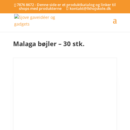
7876 8672 - Denne side er et produktkatalog og linker til
shops med produkterne
kontakt@lkhojskole.dk
Hjem
/
Bøjler
/ Malaga bøjler – 30 stk.
Malaga bøjler – 30 stk.