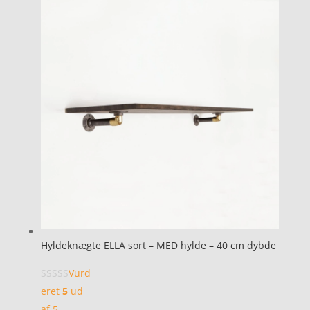
Hyldeknægte ELLA sort – MED hylde – 40 cm dybde
Vurd
eret
5
ud
af 5