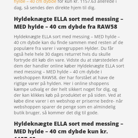
hylde – 40 cm dybde
for kun kr. 1157.63
allerede i
dag, så sendes den direkte hjem til dig.
Hyldeknægte ELLA sort med messing –
MED hylde – 40 cm dybde fra RAW58
Hyldeknægte ELLA sort med messing – MED hylde –
40 cm dybde kan du finde sammen med resten af de
populære fra varer i varegruppen Hylder. Du får
også hele hele 30 dages returret hvis du skulle
fortryde dit køb din vare. Vidste du at størstedelen af
dem der handler online køber Hyldeknægte ELLA sort
med messing – MED hylde – 40 cm dybde i
webshoppen RAW58, der har forstået at have de
rigtige varer på hylden. Her i online shoppens
kæmpe udvalg er der helt sikkert noget for dig, og
der kan klikkes køb på produktet er på siden. Ved at
købe dine varer i en webshop er priserne bedre- når
webshoppen sparer de penge som en almindelig
butik bruger, så kommer det dig til gode.
Hyldeknægte ELLA sort med messing –
MED hylde – 40 cm dybde kun kr.