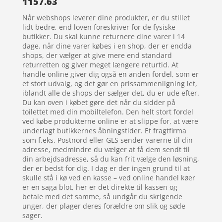
1157.63
Når webshops leverer dine produkter, er du stillet
lidt bedre, end loven foreskriver for de fysiske
butikker. Du skal kunne returnere dine varer i 14
dage. når dine varer købes i en shop, der er endda
shops, der vælger at give mere end standard
returretten og giver meget længere returtid. At
handle online giver dig også en anden fordel, som er
et stort udvalg, og det gør en prissammenligning let,
iblandt alle de shops der sælger det, du er ude efter.
Du kan oven i købet gøre det når du sidder på
toilettet med din mobiltelefon. Den helt stort fordel
ved købe produkterne online er at slippe for, at være
underlagt butikkernes åbningstider. Et fragtfirma
som f.eks. Postnord eller GLS sender varerne til din
adresse, medmindre du vælger at få dem sendt til
din arbejdsadresse, så du kan frit vælge den løsning,
der er bedst for dig. I dag er der ingen grund til at
skulle stå i kø ved en kasse – ved online handel køer
er en saga blot, her er det direkte til kassen og
betale med det samme, så undgår du skrigende
unger, der plager deres forældre om slik og søde
sager.