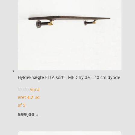
Hyldeknægte ELLA sort – MED hylde – 40 cm dybde
Vurd
eret
4.7
ud
af 5
599,00
kr.