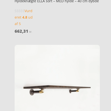
Hyldeknægte ELLA sort – MED hylde – 40 cm dybde
Vurd
eret
4.8
ud
af 5
662,31
kr.