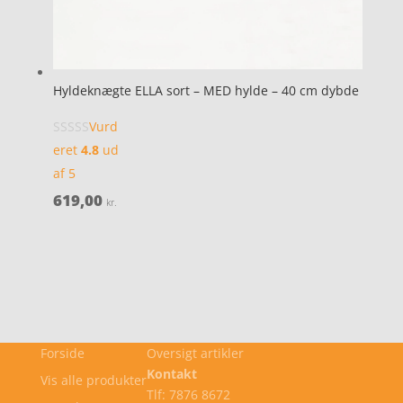
Hyldeknægte ELLA sort – MED hylde – 40 cm dybde
Vurd
eret
4.8
ud
af 5
619,00
kr.
Forside
Oversigt artikler
Kontakt
Vis alle produkter
Tlf: 7876 8672