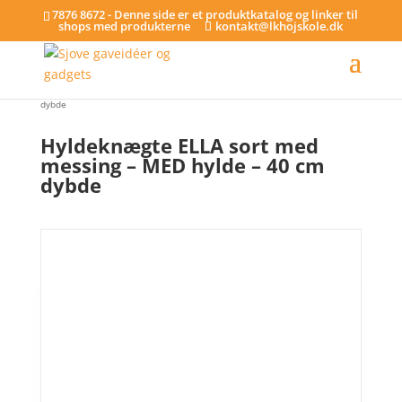
7876 8672 - Denne side er et produktkatalog og linker til
shops med produkterne
kontakt@lkhojskole.dk
Hjem
/
Hylder
/ Hyldeknægte ELLA sort med messing – MED hylde – 40 cm
dybde
Hyldeknægte ELLA sort med
messing – MED hylde – 40 cm
dybde