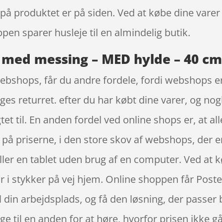
 på produktet er på siden. Ved at købe dine vare
pen sparer husleje til en almindelig butik.
med messing – MED hylde – 40 cm
webshops, får du andre fordele, fordi webshops er
ges returret. efter du har købt dine varer, og no
et til. En anden fordel ved online shops er, at all
på priserne, i den store skov af webshops, der e
ler en tablet uden brug af en computer. Ved at kø
i stykker på vej hjem. Online shoppen får Posten t
il din arbejdsplads, og få den løsning, der passer 
ge til en anden for at høre, hvorfor prisen ikke går