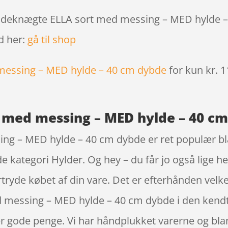
Hyldeknægte ELLA sort med messing – MED hylde –
d her:
gå til shop
messing – MED hylde – 40 cm dybde
for kun kr. 
 med messing – MED hylde – 40 c
g – MED hylde – 40 cm dybde er ret populær blan
kategori Hylder. Og hey – du får jo også lige hel
rtryde købet af din vare. Det er efterhånden vel
 messing – MED hylde – 40 cm dybde i den ken
er gode penge. Vi har håndplukket varerne og bl