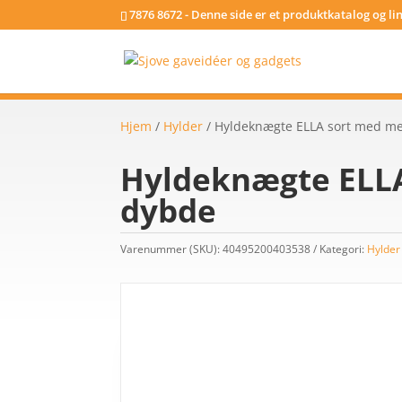
7876 8672 - Denne side er et produktkatalog og l
Hjem
/
Hylder
/ Hyldeknægte ELLA sort med me
Hyldeknægte ELLA
dybde
Varenummer (SKU):
40495200403538
Kategori:
Hylder