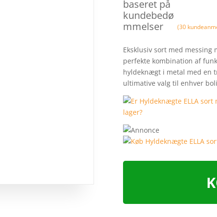
baseret på
kundebedø
mmelser
(
30
kundeanme
Eksklusiv sort med messing 
perfekte kombination af funkt
hyldeknægt i metal med en 
ultimative valg til enhver bo
K