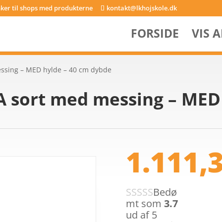
inker til shops med produkterne
kontakt@lkhojskole.dk
FORSIDE
VIS 
ssing – MED hylde – 40 cm dybde
 sort med messing – MED 
1.111,
Bedø
mt som
3.7
ud af 5