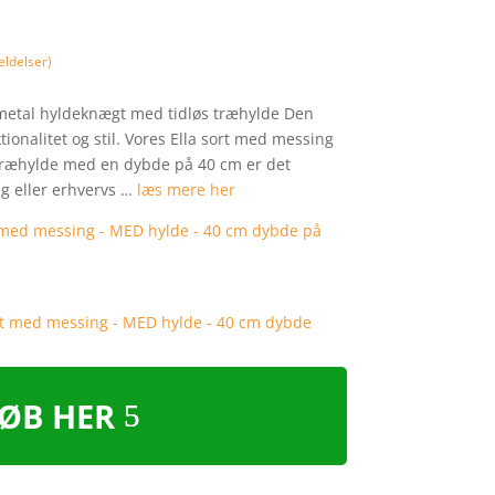
ldelser)
metal hyldeknægt med tidløs træhylde Den
ionalitet og stil. Vores Ella sort med messing
træhylde med en dybde på 40 cm er det
lig eller erhvervs …
læs mere her
ØB HER