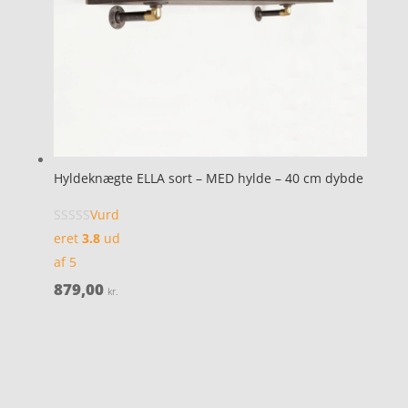
Hyldeknægte ELLA sort – MED hylde – 40 cm dybde
Vurd
eret
3.8
ud
af 5
879,00
kr.