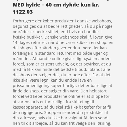
MED hylde – 40 cm dybde kun kr.
1122.03
Forbrugere der køber produkter i danske webshops,
begunstiges du af bedre rettigheder, så du på nogle
områder er bedre stillet, end hvis du handler I
fysiske butikker. Danske webshops skal jf. loven give
14 dages returret. når dine varer købes i en shop, en
del shops efterhånden giver endnu mere der kan
forlænge din standard returret med både uger og
måneder. At handle online giver dig også en anden
fordel, som er et stort udvalg, og det bevirker, at du
med få klik kan finde det bedste tilbud, iblandt alle
de shops der sælger det, du er ude efter. For at det
ikke skal være løgn, kan du endda lave en
prissammenligning super hurtigt, det er bare lige at
finde de shop, der sælger din vare. Den helt stort
fordel ved købe produkterne online er at slippe for,
at varens pris er forskellige fra skiltet og til
kasseapparatet, så du skal stå i kø bagefter for at få
den rigtige pris. Shoppen sender din produkter til
din adresse, hvis du ikke har valgt at få dem sendt
hen til dit arbejde, så du kan frit vælge den løsning,