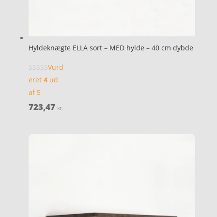
Hyldeknægte ELLA sort – MED hylde – 40 cm dybde
Vurd
eret
4
ud
af 5
723,47
kr.