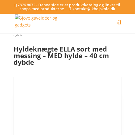
7876 8672 - Denne side er et produktkatalog og linker til
shops med produkterne
kontakt@lkhojskole.dk
Hjem
/
Hylder
/ Hyldeknægte ELLA sort med messing – MED hylde – 40 cm
dybde
Hyldeknægte ELLA sort med
messing – MED hylde – 40 cm
dybde