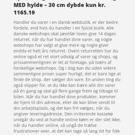
MED hylde – 30 cm dybde kun kr.
1165.19
Handler du varer i en dansk webbutik, er der bedre
fordele, end hvis du handler i en fysisk butik. Alle
danske webshops skal jævnfør loven give 14 dages
returret. når du har handlet dine varer, og nogle
webshops har valgt at give mere og nogle giver
endda et helt års returret. Oveni returretten har du
online også et ret stort udvalg af varer og shops, og
prissammenlignen er let at foretage, på tværs af
forskellige webshops. Og i dag kan du uden videre
sammenligne priser super hurtigt, det er bare lige at
finde de shop, der sælger din vare. En anden ting du
også slipper for, at du ikke kan bære alle din varer
på én gang og skal gå flere gange frem og tilbage til
bilen. Når du har handlet dine produkter, kommer
de hjem til din adresse, eller de kan blive sendt til
din arbejdsplads, og det kan frit vælges, når du
angiver leveringadresse. Den irriterende kassekø
undgår du ved at handle online køen er der slet ikke,
når du handler online, så ungå de trælse
frustrationer over, at det kan tage så lang tid for folk