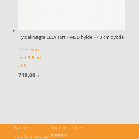
Hyldeknægte ELLA sort – MED hylde – 40 cm dybde
Vurd
eret
3.8
ud
af 5
719,00
kr.
Forside
Oversigt artikler
Kontakt
Vis alle produkter