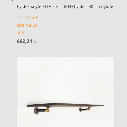
Hyldeknægte ELLA sort – MED hylde – 40 cm dybde
Vurd
eret
4.4
ud
af 5
662,31
kr.