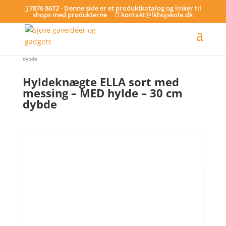
7876 8672 - Denne side er et produktkatalog og linker til
shops med produkterne
kontakt@lkhojskole.dk
Hjem
/
Hylder
/ Hyldeknægte ELLA sort med messing – MED hylde – 30 cm
dybde
Hyldeknægte ELLA sort med
messing – MED hylde – 30 cm
dybde