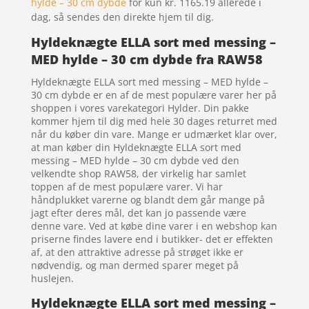
hylde – 30 cm dybde
for kun kr. 1165.19
allerede i
dag, så sendes den direkte hjem til dig.
Hyldeknægte ELLA sort med messing –
MED hylde – 30 cm dybde fra RAW58
Hyldeknægte ELLA sort med messing – MED hylde –
30 cm dybde er en af de mest populære varer her på
shoppen i vores varekategori Hylder. Din pakke
kommer hjem til dig med hele 30 dages returret med
når du køber din vare. Mange er udmærket klar over,
at man køber din Hyldeknægte ELLA sort med
messing – MED hylde – 30 cm dybde ved den
velkendte shop RAW58, der virkelig har samlet
toppen af de mest populære varer. Vi har
håndplukket varerne og blandt dem går mange på
jagt efter deres mål, det kan jo passende være
denne vare. Ved at købe dine varer i en webshop kan
priserne findes lavere end i butikker- det er effekten
af, at den attraktive adresse på strøget ikke er
nødvendig, og man dermed sparer meget på
huslejen.
Hyldeknægte ELLA sort med messing –