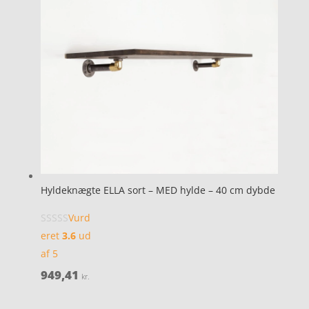
Hyldeknægte ELLA sort – MED hylde – 40 cm dybde
Vurd
eret
3.6
ud
af 5
949,41
kr.