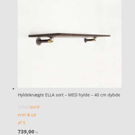
Hyldeknægte ELLA sort – MED hylde – 40 cm dybde
Vurd
eret
4
ud
af 5
739,00
kr.