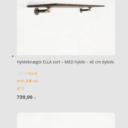
Hyldeknægte ELLA sort – MED hylde – 40 cm dybde
Vurd
eret
3.8
ud
af 5
739,00
kr.