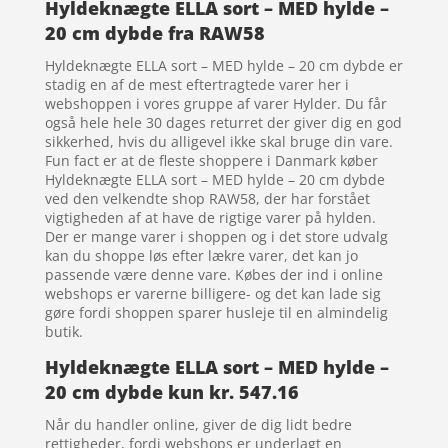
Hyldeknægte ELLA sort – MED hylde –
20 cm dybde fra RAW58
Hyldeknægte ELLA sort – MED hylde – 20 cm dybde er
stadig en af de mest eftertragtede varer her i
webshoppen i vores gruppe af varer Hylder. Du får
også hele hele 30 dages returret der giver dig en god
sikkerhed, hvis du alligevel ikke skal bruge din vare.
Fun fact er at de fleste shoppere i Danmark køber
Hyldeknægte ELLA sort – MED hylde – 20 cm dybde
ved den velkendte shop RAW58, der har forstået
vigtigheden af at have de rigtige varer på hylden.
Der er mange varer i shoppen og i det store udvalg
kan du shoppe løs efter lækre varer, det kan jo
passende være denne vare. Købes der ind i online
webshops er varerne billigere- og det kan lade sig
gøre fordi shoppen sparer husleje til en almindelig
butik.
Hyldeknægte ELLA sort – MED hylde –
20 cm dybde kun kr. 547.16
Når du handler online, giver de dig lidt bedre
rettigheder, fordi webshops er underlagt en