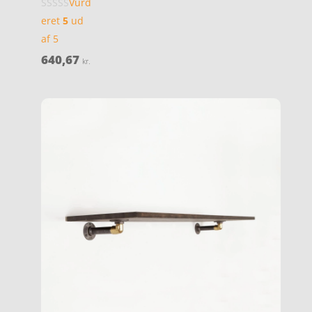
Vurd
eret
5
ud
af 5
640,67
kr.