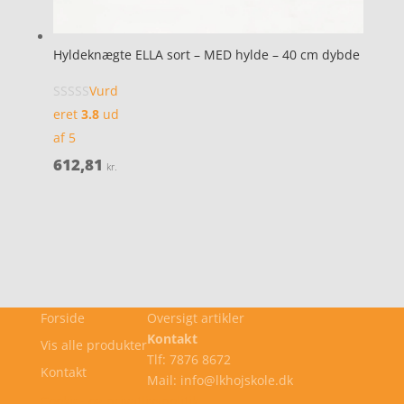
Hyldeknægte ELLA sort – MED hylde – 40 cm dybde
Vurd
eret
3.8
ud
af 5
612,81
kr.
Forside
Oversigt artikler
Kontakt
Vis alle produkter
Tlf: 7876 8672
Kontakt
Mail: info@lkhojskole.dk
Cookie- og privatlivspolitik