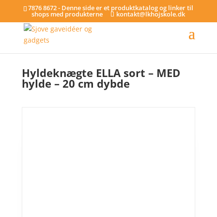
7876 8672 - Denne side er et produktkatalog og linker til
shops med produkterne
kontakt@lkhojskole.dk
Hjem
/
Hylder
/ Hyldeknægte ELLA sort – MED hylde – 20 cm dybde
Hyldeknægte ELLA sort – MED
hylde – 20 cm dybde