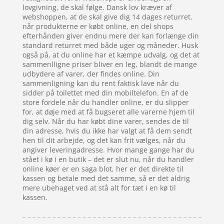
lovgivning, de skal følge. Dansk lov kræver af
webshoppen, at de skal give dig 14 dages returret.
når produkterne er købt online, en del shops
efterhånden giver endnu mere der kan forlænge din
standard returret med både uger og måneder. Husk
også på, at du online har et kæmpe udvalg, og det at
sammenlligne priser bliver en leg, blandt de mange
udbydere af varer, der findes online. Din
sammenligning kan du rent faktisk lave når du
sidder på toilettet med din mobiltelefon. En af de
store fordele når du handler online, er du slipper
for, at døje med at få bugseret alle varerne hjem til
dig selv. Når du har købt dine varer, sendes de til
din adresse, hvis du ikke har valgt at få dem sendt
hen til dit arbejde, og det kan frit vælges, når du
angiver leveringadresse. Hvor mange gange har du
stået i kø i en butik – det er slut nu, når du handler
online køer er en saga blot, her er det direkte til
kassen og betale med det samme, så er det aldrig
mere ubehaget ved at stå alt for tæt i en kø til
kassen.