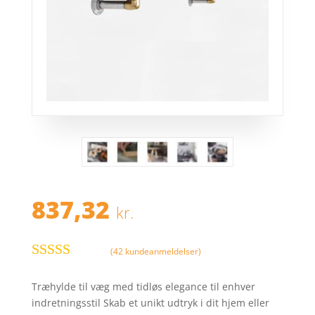
837,32
kr.
(
42
kundeanmeldelser)
Bedømt
som
3.8
Træhylde til væg med tidløs elegance til enhver
ud af 5
indretningsstil Skab et unikt udtryk i dit hjem eller
baseret på