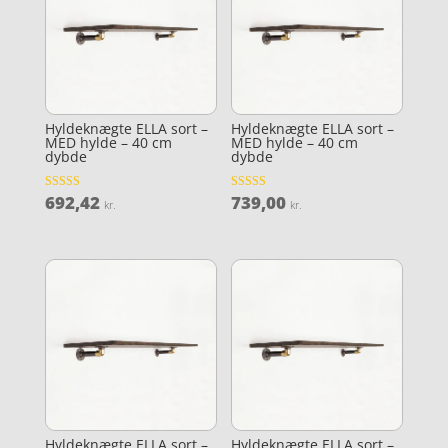
Hyldeknægte ELLA sort –
Hyldeknægte ELLA sort –
MED hylde – 40 cm
MED hylde – 40 cm
dybde
dybde
692,42
739,00
Vurderet
Vurderet
kr.
kr.
4.7
4
ud af 5
ud af 5
Hyldeknægte ELLA sort –
Hyldeknægte ELLA sort –