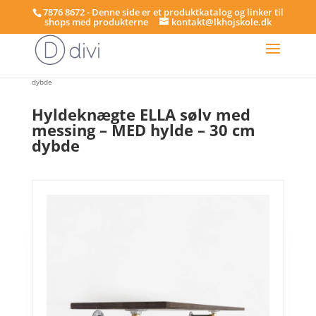
7876 8672 - Denne side er et produktkatalog og linker til
shops med produkterne
kontakt@lkhojskole.dk
Hjem
/
Hylder
/ Hyldeknægte ELLA sølv med messing – MED hylde – 30 cm
dybde
Hyldeknægte ELLA sølv med
messing – MED hylde – 30 cm
dybde