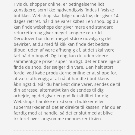
Hvis du shopper online, er betingelserne lidt
gunstigere, som ikke nødvendigvis findes i fysiske
butikker. Webshop skal følge dansk lov, der giver 14
dages retrret. når dine varer købes i en shop, og du
kan finde webshops der giver mere end standard
returretten og giver meget længere returtid.
Derudover har du et meget større udvalg, og det
bevirker, at du med få klik kan finde det bedste
tilbud, uden af være afhængig af, at det skal være
tæt på din bopæl. Og i dag kan du uden videre
sammenligne priser super hurtigt, det er bare lige at
finde de shop, der sælger din vare. Den helt stort
fordel ved købe produkterne online er at slippe for,
at være afhængig af at nå at handle i butikkens
åbningstid. Når du har købt dine varer, sendes de til
din adresse, alternativt kan de sendes til dig
arbejde, og det giver en god fleksibilitet for dig.
Webshops har ikke en kø som i butikker eller
supermarkeder så det er direkte til kassen, når du er
færdig med at handle, så det er slut med at blive
irriteret over langsomme mennesker i køen.