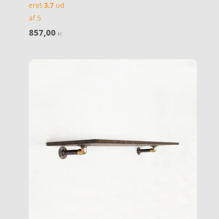
eret
3.7
ud
af 5
857,00
kr.