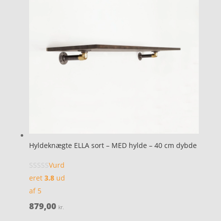
Hyldeknægte ELLA sort – MED hylde – 40 cm dybde
Vurd
eret
3.8
ud
af 5
879,00
kr.