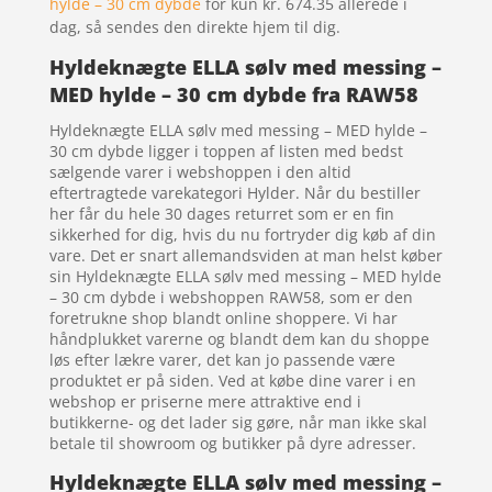
hylde – 30 cm dybde
for kun kr. 674.35
allerede i
dag, så sendes den direkte hjem til dig.
Hyldeknægte ELLA sølv med messing –
MED hylde – 30 cm dybde fra RAW58
Hyldeknægte ELLA sølv med messing – MED hylde –
30 cm dybde ligger i toppen af listen med bedst
sælgende varer i webshoppen i den altid
eftertragtede varekategori Hylder. Når du bestiller
her får du hele 30 dages returret som er en fin
sikkerhed for dig, hvis du nu fortryder dig køb af din
vare. Det er snart allemandsviden at man helst køber
sin Hyldeknægte ELLA sølv med messing – MED hylde
– 30 cm dybde i webshoppen RAW58, som er den
foretrukne shop blandt online shoppere. Vi har
håndplukket varerne og blandt dem kan du shoppe
løs efter lækre varer, det kan jo passende være
produktet er på siden. Ved at købe dine varer i en
webshop er priserne mere attraktive end i
butikkerne- og det lader sig gøre, når man ikke skal
betale til showroom og butikker på dyre adresser.
Hyldeknægte ELLA sølv med messing –