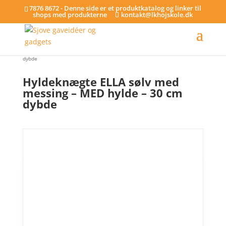
7876 8672 - Denne side er et produktkatalog og linker til
shops med produkterne
kontakt@lkhojskole.dk
Hjem
/
Hylder
/ Hyldeknægte ELLA sølv med messing – MED hylde – 30 cm
dybde
Hyldeknægte ELLA sølv med
messing – MED hylde – 30 cm
dybde