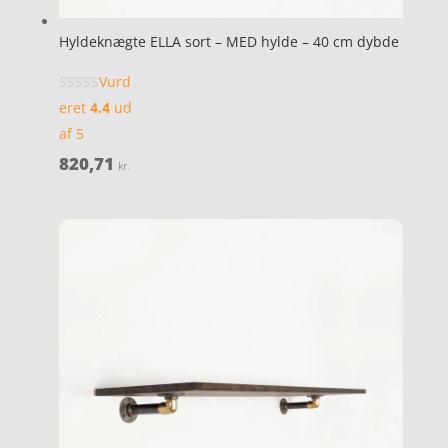
Hyldeknægte ELLA sort – MED hylde – 40 cm dybde
Vurd
eret
4.4
ud
af 5
820,71
kr.