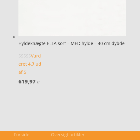
Hyldeknægte ELLA sort – MED hylde – 40 cm dybde
Vurd
eret
4.7
ud
af 5
619,97
kr.
Forside
Oversigt artikler