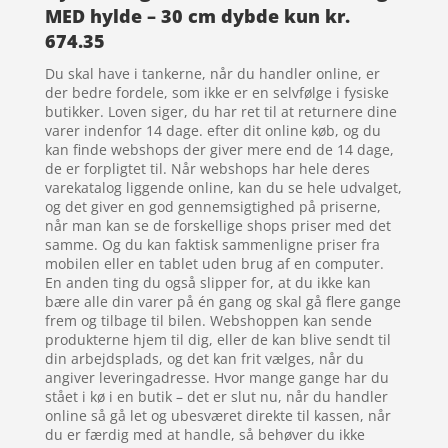
MED hylde – 30 cm dybde kun kr.
674.35
Du skal have i tankerne, når du handler online, er
der bedre fordele, som ikke er en selvfølge i fysiske
butikker. Loven siger, du har ret til at returnere dine
varer indenfor 14 dage. efter dit online køb, og du
kan finde webshops der giver mere end de 14 dage,
de er forpligtet til. Når webshops har hele deres
varekatalog liggende online, kan du se hele udvalget,
og det giver en god gennemsigtighed på priserne,
når man kan se de forskellige shops priser med det
samme. Og du kan faktisk sammenligne priser fra
mobilen eller en tablet uden brug af en computer.
En anden ting du også slipper for, at du ikke kan
bære alle din varer på én gang og skal gå flere gange
frem og tilbage til bilen. Webshoppen kan sende
produkterne hjem til dig, eller de kan blive sendt til
din arbejdsplads, og det kan frit vælges, når du
angiver leveringadresse. Hvor mange gange har du
stået i kø i en butik – det er slut nu, når du handler
online så gå let og ubesværet direkte til kassen, når
du er færdig med at handle, så behøver du ikke