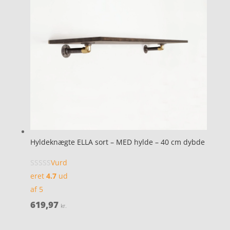
Hyldeknægte ELLA sort – MED hylde – 40 cm dybde
Vurd
eret
4.7
ud
af 5
619,97
kr.