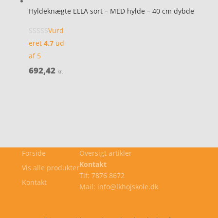
Hyldeknægte ELLA sort – MED hylde – 40 cm dybde
Vurd
eret
4.7
ud
af 5
692,42
kr.
Forside
Oversigt artikler
Kontakt
Vis alle produkter
Tlf: 7876 8672
Kontakt
Mail: info@lkhojskole.dk
Cookie- og privatlivspolitik
Kontakt