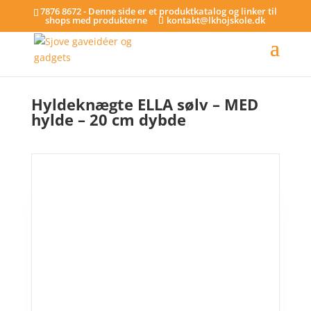
7876 8672 - Denne side er et produktkatalog og linker til
shops med produkterne
kontakt@lkhojskole.dk
Hjem
/
Hylder
/ Hyldeknægte ELLA sølv – MED hylde – 20 cm dybde
Hyldeknægte ELLA sølv – MED
hylde – 20 cm dybde