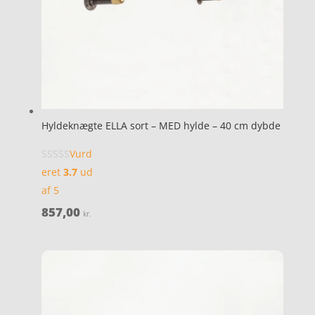
Hyldeknægte ELLA sort – MED hylde – 40 cm dybde
Vurd
eret
3.7
ud
af 5
857,00
kr.