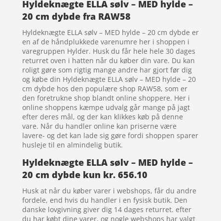
Hyldeknægte ELLA sølv – MED hylde –
20 cm dybde fra RAW58
Hyldeknægte ELLA sølv – MED hylde – 20 cm dybde er
en af de håndplukkede varenumre her i shoppen i
varegruppen Hylder. Husk du får hele hele 30 dages
returret oven i hatten når du køber din vare. Du kan
roligt gøre som rigtig mange andre har gjort før dig
og købe din Hyldeknægte ELLA sølv – MED hylde – 20
cm dybde hos den populære shop RAW58, som er
den foretrukne shop blandt online shoppere. Her i
online shoppens kæmpe udvalg går mange på jagt
efter deres mål, og der kan klikkes køb på denne
vare. Når du handler online kan priserne være
lavere- og det kan lade sig gøre fordi shoppen sparer
husleje til en almindelig butik.
Hyldeknægte ELLA sølv – MED hylde –
20 cm dybde kun kr. 656.10
Husk at når du køber varer i webshops, får du andre
fordele, end hvis du handler i en fysisk butik. Den
danske lovgivning giver dig 14 dages returret. efter
du har købt dine varer, og nogle webshops har valgt